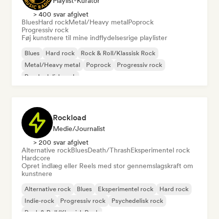
Playlist-Kurator
> 400 svar afgivet
Blues
Hard rock
Metal/Heavy metal
Poprock
Progressiv rock
Føj kunstnere til mine indflydelsesrige playlister
Blues
Hard rock
Rock & Roll/Klassisk Rock
Metal/Heavy metal
Poprock
Progressiv rock
Psychedelisk rock
Rockload
Medie/journalist
> 200 svar afgivet
Alternative rock
Blues
Death/Thrash
Eksperimentel rock
Hardcore
Opret indlæg eller Reels med stor gennemslagskraft om
kunstnere
Alternative rock
Blues
Eksperimentel rock
Hard rock
Indie-rock
Progressiv rock
Psychedelisk rock
Rock & Roll/Klassisk Rock