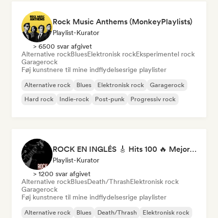
Rock Music Anthems (MonkeyPlaylists)
Playlist-Kurator
> 6500 svar afgivet
Alternative rock
Blues
Elektronisk rock
Eksperimentel rock
Garagerock
Føj kunstnere til mine indflydelsesrige playlister
Alternative rock
Blues
Elektronisk rock
Garagerock
Hard rock
Indie-rock
Post-punk
Progressiv rock
ROCK EN INGLÉS 🎸 Hits 100 🔥 Mejor Música Rock Internacional ·
Playlist-Kurator
> 1200 svar afgivet
Alternative rock
Blues
Death/Thrash
Elektronisk rock
Garagerock
Føj kunstnere til mine indflydelsesrige playlister
Alternative rock
Blues
Death/Thrash
Elektronisk rock