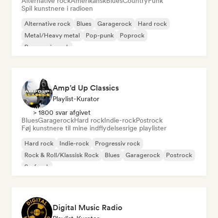
Alternative rock
Amerikansk
Blues
Country
Funk
Spil kunstnere i radioen
Alternative rock
Blues
Garagerock
Hard rock
Metal/Heavy metal
Pop-punk
Poprock
Progressiv rock
Amp’d Up Classics
Playlist-Kurator
> 1800 svar afgivet
Blues
Garagerock
Hard rock
Indie-rock
Postrock
Føj kunstnere til mine indflydelsesrige playlister
Hard rock
Indie-rock
Progressiv rock
Rock & Roll/Klassisk Rock
Blues
Garagerock
Postrock
Surfrock
Digital Music Radio