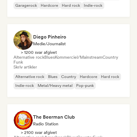
Garagerock
Hardcore
Hard rock
Indie-rock
Diego Pinheiro
Medie/journalist
> 1200 svar afgivet
Alternative rock
Blues
Kommerciel/Mainstream
Country
Funk
Skriv artikler
Alternative rock
Blues
Country
Hardcore
Hard rock
Indie-rock
Metal/Heavy metal
Pop-punk
The Beerman Club
Radio Station
> 2100 svar afgivet