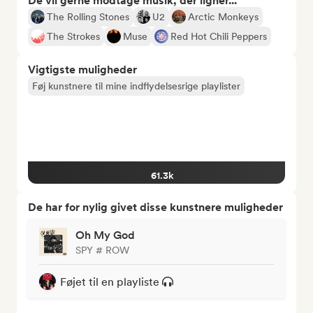
De vil gerne modtage musik, der ligner...
The Rolling Stones
U2
Arctic Monkeys
The Strokes
Muse
Red Hot Chili Peppers
Vigtigste muligheder
Føj kunstnere til mine indflydelsesrige playlister
61.3k
De har for nylig givet disse kunstnere muligheder
Oh My God
SPY # ROW
Føjet til en playliste