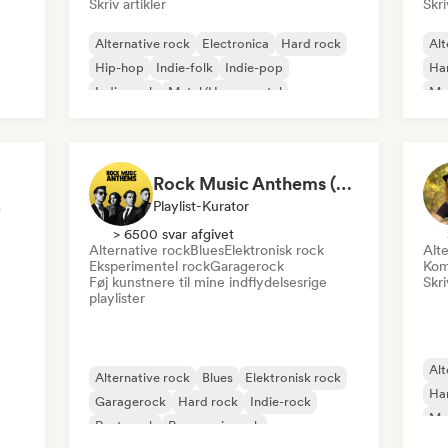
Skriv artikler
Skri
Alternative rock
Electronica
Hard rock
Alt
Hip-hop
Indie-folk
Indie-pop
Ha
Indie-rock
Metal/Heavy metal
Me
Rock Music Anthems (MonkeyPlaylists)
dekspert
Playlist-Kurator
> 6500 svar afgivet
Alternative rock
Blues
Elektronisk rock
Alte
Eksperimentel rock
Garagerock
Kom
Føj kunstnere til mine indflydelsesrige
Skri
playlister
Alt
Alternative rock
Blues
Elektronisk rock
Ha
Garagerock
Hard rock
Indie-rock
Me
Post-punk
Progressiv rock