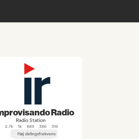
mprovisando Radio
Radio Station
2.7k
1k
889
386
316
Høj delingsfrekvens