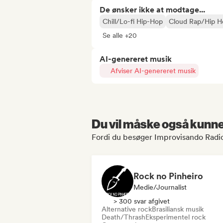
De ønsker ikke at modtage...
Chill/Lo-fi Hip-Hop
Cloud Rap/Hip H
Se alle +20
AI-genereret musik
Afviser AI-genereret musik
Du vil måske også kunne 
Fordi du besøger Improvisando Radio
Rock no Pinheiro
Medie/journalist
> 300 svar afgivet
Alternative rock
Brasiliansk musik
Death/Thrash
Eksperimentel rock