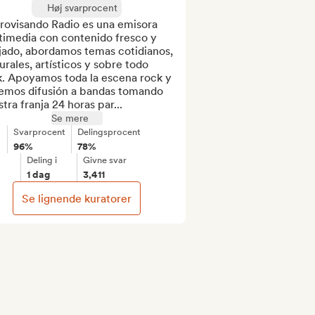
Høj svarprocent
rovisando Radio es una emisora 
timedia con contenido fresco y 
jado, abordamos temas cotidianos, 
urales, artísticos y sobre todo 
k. Apoyamos toda la escena rock y 
emos difusión a bandas tomando 
tra franja 24 horas par...
Se mere
Svarprocent
Delingsprocent
96%
78%
Deling i
Givne svar
1 dag
3,411
Se lignende kuratorer