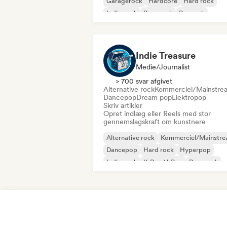
Garagerock
Hardcore
Hard rock
Indie-rock
Pop-punk
Poprock
Indie Treasure
Medie/journalist
> 700 svar afgivet
Alternative rock
Kommerciel/Mainstre
Dancepop
Dream pop
Elektropop
Skriv artikler
Opret indlæg eller Reels med stor
gennemslagskraft om kunstnere
Alternative rock
Kommerciel/Mainstr
Dancepop
Hard rock
Hyperpop
Indie-rock
K-Pop/J-Pop
Pop-punk