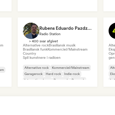
Rubens Eduardo Pazdziora
Radio Station
> 400 svar afgivet
am
Alternative rock
Brasiliansk musik
Alte
Brasiliansk funk
Kommerciel/Mainstream
Eks
Country
Opr
Spil kunstnere i radioen
gen
Alternative rock
Kommerciel/Mainstream
Alt
eam
Garagerock
Hard rock
Indie-rock
Eks
International pop
Pop-punk
Poprock
Ind
Psy
Roc