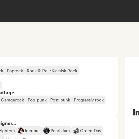
ck
Poprock
Rock & Roll/Klassisk Rock
k
odtage
Garagerock
Pop-punk
Post-punk
Progressiv rock
I
gner...
Fighters
Incubus
Pearl Jam
Green Day