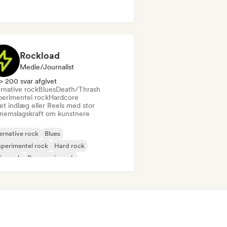
Rockload
Medie/journalist
> 200 svar afgivet
rnative rock
Blues
Death/Thrash
perimentel rock
Hardcore
et indlæg eller Reels med stor
nemslagskraft om kunstnere
ernative rock
Blues
perimentel rock
Hard rock
ie-rock
Progressiv rock
chedelisk rock
k & Roll/Klassisk Rock