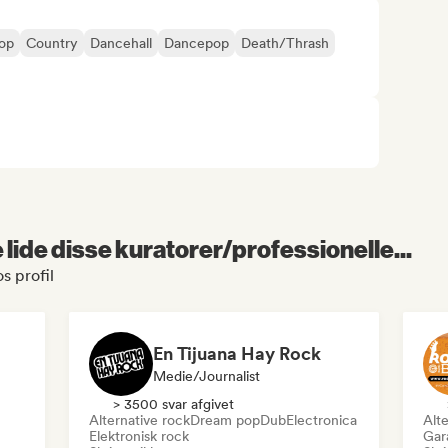
op
Country
Dancehall
Dancepop
Death/Thrash
lide disse kuratorer/professionelle...
s profil
En Tijuana Hay Rock
Medie/journalist
> 3500 svar afgivet
Alternative rock
Dream pop
Dub
Electronica
Alte
Elektronisk rock
Gar