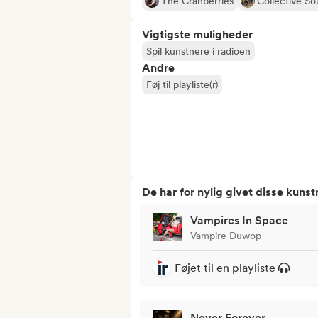
The Cranberries
Collective So
Vigtigste muligheder
Spil kunstnere i radioen
Andre
Føj til playliste(r)
De har for nylig givet disse kuns
Vampires In Space
Vampire Duwop
Føjet til en playliste
Never Forever