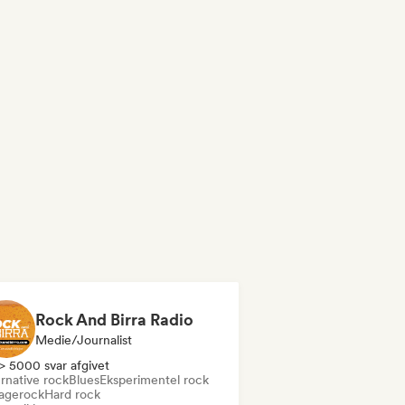
Rock And Birra Radio
Medie/journalist
> 5000 svar afgivet
rnative rock
Blues
Eksperimentel rock
agerock
Hard rock