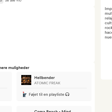
ul
Se alle +10
Imp
mul
rela
cult
roc
hac
nues
tnere muligheder
Hellbender
ATOMIC FREAK
Føjet til en playliste
Coma Beach - Mind