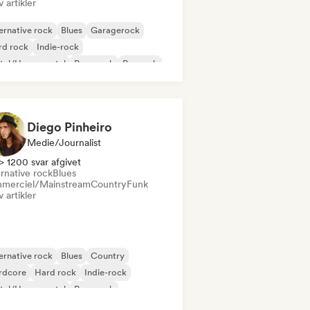
v artikler
ernative rock
Blues
Garagerock
rd rock
Indie-rock
tal/Heavy metal
Pop-punk
Poprock
Diego Pinheiro
Medie/journalist
> 1200 svar afgivet
rnative rock
Blues
merciel/Mainstream
Country
Funk
v artikler
ernative rock
Blues
Country
rdcore
Hard rock
Indie-rock
tal/Heavy metal
Pop-punk