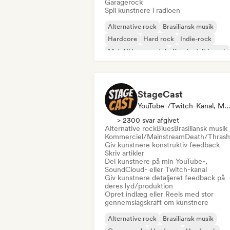
Garagerock
Spil kunstnere i radioen
Alternative rock
Brasiliansk musik
Hardcore
Hard rock
Indie-rock
Metal/Heavy metal
Psychedelisk rock
Punkrock
StageCast
YouTube-/Twitch-Kanal, Medie/journalist, Mentor, Influencer På Sociale Medier, Ly
> 2300 svar afgivet
Alternative rock
Blues
Brasiliansk musik
Kommerciel/Mainstream
Death/Thrash
Giv kunstnere konstruktiv feedback
Skriv artikler
Del kunstnere på min YouTube-,
SoundCloud- eller Twitch-kanal
Giv kunstnere detaljeret feedback på
deres lyd/produktion
Opret indlæg eller Reels med stor
gennemslagskraft om kunstnere
Alternative rock
Brasiliansk musik