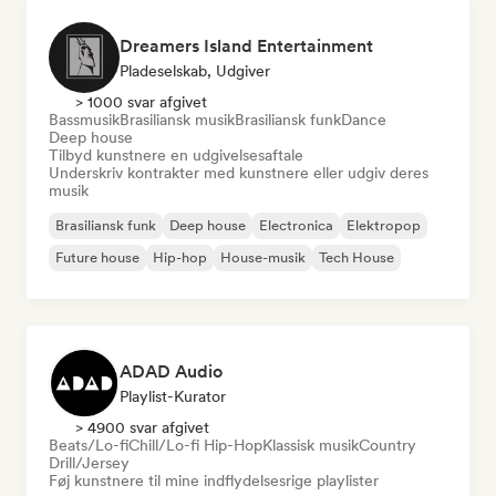
Dreamers Island Entertainment
Pladeselskab, Udgiver
> 1000 svar afgivet
Bassmusik
Brasiliansk musik
Brasiliansk funk
Dance
Deep house
Tilbyd kunstnere en udgivelsesaftale
Underskriv kontrakter med kunstnere eller udgiv deres
musik
Brasiliansk funk
Deep house
Electronica
Elektropop
Future house
Hip-hop
House-musik
Tech House
ADAD Audio
Playlist-Kurator
> 4900 svar afgivet
Beats/Lo-fi
Chill/Lo-fi Hip-Hop
Klassisk musik
Country
Drill/Jersey
Føj kunstnere til mine indflydelsesrige playlister