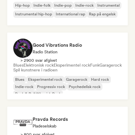
Hip-hop
Indie-folk
Indie-pop
Indie-rock
Instrumental
Instrumental hip-hop
International rap
Rap på engelsk
Good Vibrations Radio
Radio Station
> 2900 svar afgivet
Blues
Elektronisk rock
Eksperimentel rock
Funk
Garagerock
Spil kunstnere i radioen
Blues
Eksperimentel rock
Garagerock
Hard rock
Indie-rock
Progressiv rock
Psychedelisk rock
Rock & Roll/Klassisk Rock
Pravda Records
Pladeselskab
> 800 svar afgivet