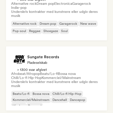
Alternative rock
Dream pop
Electronica
Garagerock
Indie-pop
Underskriv kontrakter med kunstnere eller udgiv deres
musik
Alternative rock
Dream pop
Garagerock
New wave
Pop-soul
Reggae
Shoegaze
Soul
Sungate Records
Pladeselskab
> 1300 svar afgivet
Afrobeat/Afropop
Beats/Lo-fi
Bossa nova
Chill/Lo-fi Hip-Hop
Kommerciel/Mainstream
Underskriv kontrakter med kunstnere eller udgiv deres
musik
Beats/Lo-fi
Bossa nova
Chill/Lo-fi Hip-Hop
Kommerciel/Mainstream
Dancehall
Dancepop
Hip-hop
Pop-soul