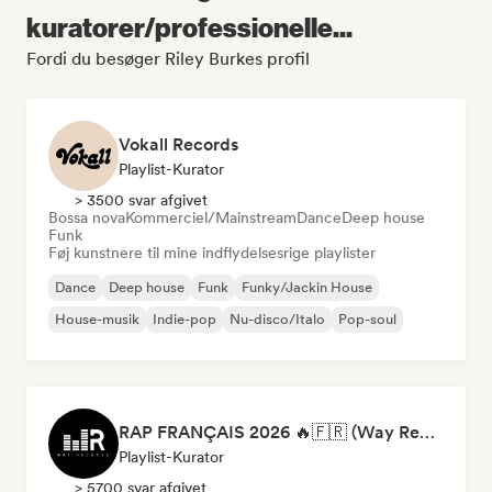
kuratorer/professionelle...
Fordi du besøger Riley Burkes profil
Vokall Records
Playlist-Kurator
> 3500 svar afgivet
Bossa nova
Kommerciel/Mainstream
Dance
Deep house
Funk
Føj kunstnere til mine indflydelsesrige playlister
Dance
Deep house
Funk
Funky/Jackin House
House-musik
Indie-pop
Nu-disco/Italo
Pop-soul
RAP FRANÇAIS 2026 🔥🇫🇷 (Way Records)
Playlist-Kurator
> 5700 svar afgivet