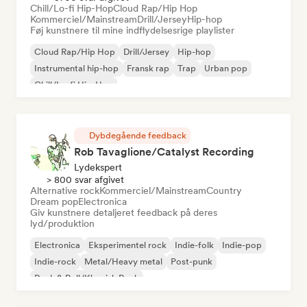
Chill/Lo-fi Hip-Hop
Cloud Rap/Hip Hop
Kommerciel/Mainstream
Drill/Jersey
Hip-hop
Føj kunstnere til mine indflydelsesrige playlister
Cloud Rap/Hip Hop
Drill/Jersey
Hip-hop
Instrumental hip-hop
Fransk rap
Trap
Urban pop
Chill/Lo-fi Hip-Hop
Dybdegående feedback
Rob Tavaglione/Catalyst Recording
Lydekspert
> 800 svar afgivet
Alternative rock
Kommerciel/Mainstream
Country
Dream pop
Electronica
Giv kunstnere detaljeret feedback på deres
lyd/produktion
Electronica
Eksperimentel rock
Indie-folk
Indie-pop
Indie-rock
Metal/Heavy metal
Post-punk
Rock & Roll/Klassisk Rock