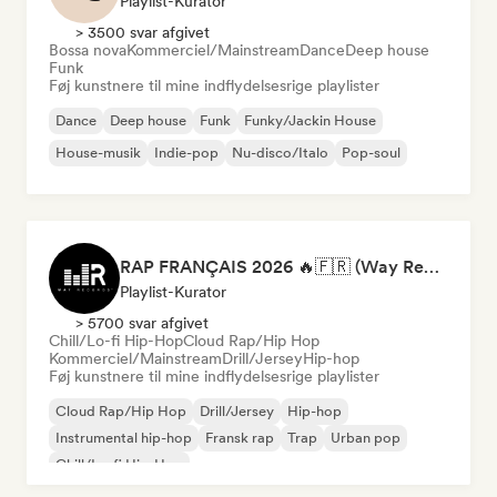
Playlist-Kurator
> 3500 svar afgivet
Bossa nova
Kommerciel/Mainstream
Dance
Deep house
Funk
Føj kunstnere til mine indflydelsesrige playlister
Dance
Deep house
Funk
Funky/Jackin House
House-musik
Indie-pop
Nu-disco/Italo
Pop-soul
RAP FRANÇAIS 2026 🔥🇫🇷 (Way Records)
Playlist-Kurator
> 5700 svar afgivet
Chill/Lo-fi Hip-Hop
Cloud Rap/Hip Hop
Kommerciel/Mainstream
Drill/Jersey
Hip-hop
Føj kunstnere til mine indflydelsesrige playlister
Cloud Rap/Hip Hop
Drill/Jersey
Hip-hop
Instrumental hip-hop
Fransk rap
Trap
Urban pop
Chill/Lo-fi Hip-Hop