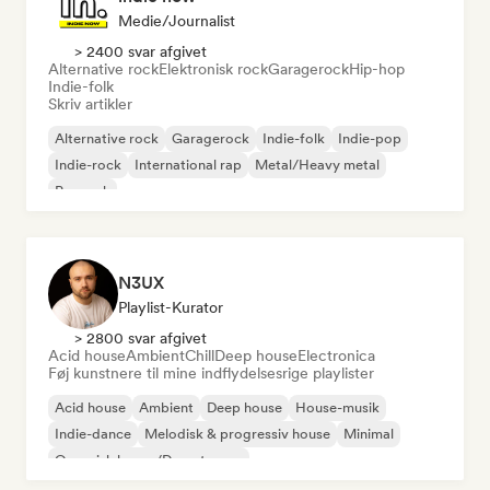
Medie/journalist
> 2400 svar afgivet
Alternative rock
Elektronisk rock
Garagerock
Hip-hop
Indie-folk
Skriv artikler
Alternative rock
Garagerock
Indie-folk
Indie-pop
Indie-rock
International rap
Metal/Heavy metal
Poprock
N3UX
Playlist-Kurator
> 2800 svar afgivet
Acid house
Ambient
Chill
Deep house
Electronica
Føj kunstnere til mine indflydelsesrige playlister
Acid house
Ambient
Deep house
House-musik
Indie-dance
Melodisk & progressiv house
Minimal
Organisk house/Downtempo