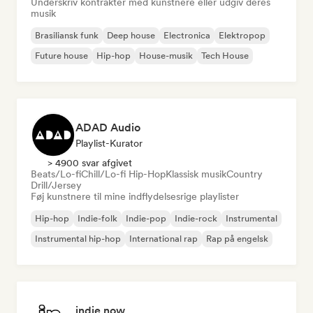
Underskriv kontrakter med kunstnere eller udgiv deres
musik
Brasiliansk funk
Deep house
Electronica
Elektropop
Future house
Hip-hop
House-musik
Tech House
ADAD Audio
Playlist-Kurator
> 4900 svar afgivet
Beats/Lo-fi
Chill/Lo-fi Hip-Hop
Klassisk musik
Country
Drill/Jersey
Føj kunstnere til mine indflydelsesrige playlister
Hip-hop
Indie-folk
Indie-pop
Indie-rock
Instrumental
Instrumental hip-hop
International rap
Rap på engelsk
indie now