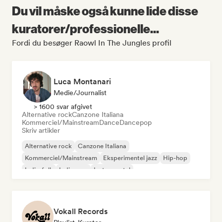
Du vil måske også kunne lide disse
kuratorer/professionelle...
Fordi du besøger Raowl In The Jungles profil
Luca Montanari
Medie/journalist
> 1600 svar afgivet
Alternative rock
Canzone Italiana
Kommerciel/Mainstream
Dance
Dancepop
Skriv artikler
Alternative rock
Canzone Italiana
Kommerciel/Mainstream
Eksperimentel jazz
Hip-hop
Indie-folk
Indie-pop
Instrumental
Vokall Records