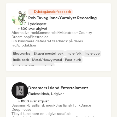
Dybdegående feedback
Rob Tavaglione/Catalyst Recording
Lydekspert
> 800 svar afgivet
Alternative rock
Kommerciel/Mainstream
Country
Dream pop
Electronica
Giv kunstnere detaljeret feedback på deres
lyd/produktion
Electronica
Eksperimentel rock
Indie-folk
Indie-pop
Indie-rock
Metal/Heavy metal
Post-punk
Rock & Roll/Klassisk Rock
Dreamers Island Entertainment
Pladeselskab, Udgiver
> 1000 svar afgivet
Bassmusik
Brasiliansk musik
Brasiliansk funk
Dance
Deep house
Tilbyd kunstnere en udgivelsesaftale