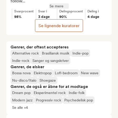
follow...
Se mere
Svarprocent
Svar i
Delingsprocent
Deling i
98%
3 dage
90%
4 dage
Se lignende kuratorer
Genrer, der oftest accepteres
Alternative rock
Brasiliansk musik
Indie-pop
Indie-rock
Sanger og sangskriver
Genrer, de elsker
Bossa nova
Elektropop
Lofi-bedroom
New wave
Nu-disco/Italo
Shoegaze
Genrer, de også er åbne for at modtage
Dream pop
Eksperimentel rock
Indie-folk
Modern jazz
Progressiv rock
Psychedelisk pop
Se alle +4