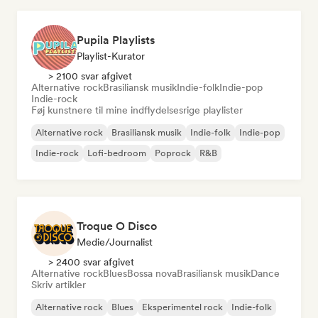
Pupila Playlists
Playlist-Kurator
> 2100 svar afgivet
Alternative rock
Brasiliansk musik
Indie-folk
Indie-pop
Indie-rock
Føj kunstnere til mine indflydelsesrige playlister
Alternative rock
Brasiliansk musik
Indie-folk
Indie-pop
Indie-rock
Lofi-bedroom
Poprock
R&B
Troque O Disco
Medie/journalist
> 2400 svar afgivet
Alternative rock
Blues
Bossa nova
Brasiliansk musik
Dance
Skriv artikler
Alternative rock
Blues
Eksperimentel rock
Indie-folk