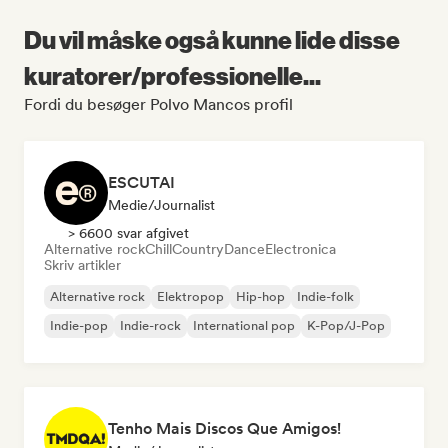
Du vil måske også kunne lide disse
kuratorer/professionelle...
Fordi du besøger Polvo Mancos profil
ESCUTAI
Medie/journalist
> 6600 svar afgivet
Alternative rock
Chill
Country
Dance
Electronica
Skriv artikler
Alternative rock
Elektropop
Hip-hop
Indie-folk
Indie-pop
Indie-rock
International pop
K-Pop/J-Pop
Tenho Mais Discos Que Amigos!