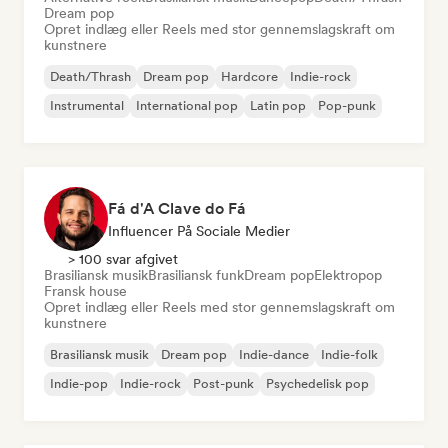
Dream pop
Opret indlæg eller Reels med stor gennemslagskraft om
kunstnere
Death/Thrash
Dream pop
Hardcore
Indie-rock
Instrumental
International pop
Latin pop
Pop-punk
Fá d'A Clave do Fá
Influencer På Sociale Medier
> 100 svar afgivet
Brasiliansk musik
Brasiliansk funk
Dream pop
Elektropop
Fransk house
Opret indlæg eller Reels med stor gennemslagskraft om
kunstnere
Brasiliansk musik
Dream pop
Indie-dance
Indie-folk
Indie-pop
Indie-rock
Post-punk
Psychedelisk pop