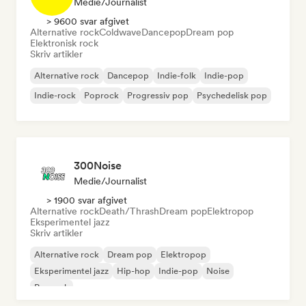
Medie/journalist
> 9600 svar afgivet
Alternative rock
Coldwave
Dancepop
Dream pop
Elektronisk rock
Skriv artikler
Alternative rock
Dancepop
Indie-folk
Indie-pop
Indie-rock
Poprock
Progressiv pop
Psychedelisk pop
300Noise
Medie/journalist
> 1900 svar afgivet
Alternative rock
Death/Thrash
Dream pop
Elektropop
Eksperimentel jazz
Skriv artikler
Alternative rock
Dream pop
Elektropop
Eksperimentel jazz
Hip-hop
Indie-pop
Noise
Poprock