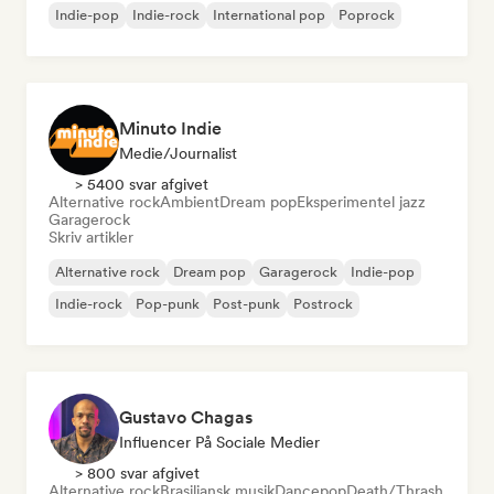
Indie-pop
Indie-rock
International pop
Poprock
Minuto Indie
Medie/journalist
> 5400 svar afgivet
Alternative rock
Ambient
Dream pop
Eksperimentel jazz
Garagerock
Skriv artikler
Alternative rock
Dream pop
Garagerock
Indie-pop
Indie-rock
Pop-punk
Post-punk
Postrock
Gustavo Chagas
Influencer På Sociale Medier
> 800 svar afgivet
Alternative rock
Brasiliansk musik
Dancepop
Death/Thrash