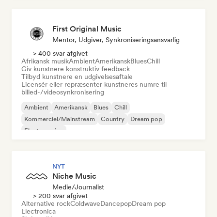
First Original Music
Mentor, Udgiver, Synkroniseringsansvarlig
> 400 svar afgivet
Afrikansk musik
Ambient
Amerikansk
Blues
Chill
Giv kunstnere konstruktiv feedback
Tilbyd kunstnere en udgivelsesaftale
Licensér eller repræsenter kunstneres numre til
billed-/videosynkronisering
Ambient
Amerikansk
Blues
Chill
Kommerciel/Mainstream
Country
Dream pop
Electro swing
NYT
Niche Music
Medie/journalist
> 200 svar afgivet
Alternative rock
Coldwave
Dancepop
Dream pop
Electronica