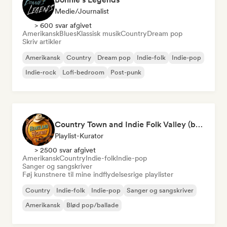
Medie/journalist
> 600 svar afgivet
Amerikansk
Blues
Klassisk musik
Country
Dream pop
Skriv artikler
Amerikansk
Country
Dream pop
Indie-folk
Indie-pop
Indie-rock
Lofi-bedroom
Post-punk
Country Town and Indie Folk Valley (by Heartland Highway)
Playlist-Kurator
> 2500 svar afgivet
Amerikansk
Country
Indie-folk
Indie-pop
Sanger og sangskriver
Føj kunstnere til mine indflydelsesrige playlister
Country
Indie-folk
Indie-pop
Sanger og sangskriver
Amerikansk
Blød pop/ballade