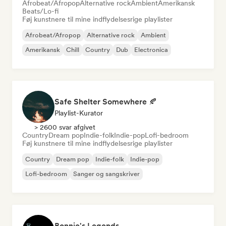
Afrobeat/Afropop
Alternative rock
Ambient
Amerikansk
Beats/Lo-fi
Føj kunstnere til mine indflydelsesrige playlister
Afrobeat/Afropop
Alternative rock
Ambient
Amerikansk
Chill
Country
Dub
Electronica
Safe Shelter Somewhere 🍂
Playlist-Kurator
> 2600 svar afgivet
Country
Dream pop
Indie-folk
Indie-pop
Lofi-bedroom
Føj kunstnere til mine indflydelsesrige playlister
Country
Dream pop
Indie-folk
Indie-pop
Lofi-bedroom
Sanger og sangskriver
Bonnie's Legends