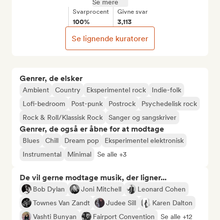
Se mere
Svarprocent
Givne svar
100%
3,113
Se lignende kuratorer
Genrer, de elsker
Ambient
Country
Eksperimentel rock
Indie-folk
Lofi-bedroom
Post-punk
Postrock
Psychedelisk rock
Rock & Roll/Klassisk Rock
Sanger og sangskriver
Genrer, de også er åbne for at modtage
Blues
Chill
Dream pop
Eksperimentel elektronisk
Instrumental
Minimal
Se alle +3
De vil gerne modtage musik, der ligner...
Bob Dylan
Joni Mitchell
Leonard Cohen
Townes Van Zandt
Judee Sill
Karen Dalton
Vashti Bunyan
Fairport Convention
Se alle +12