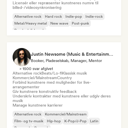
Licensér eller repræsenter kunstneres numre til
billed-/videosynkronisering
Alternative rock
Hard rock
Indie-pop
Indie-rock
Metal/Heavy metal
New wave
Post-punk
Psychedelisk rock
Justin Newsome (Music & Entertainment Executive | A&R, Artist Development & Partnerships | Applied AI & Systems Strategy)
Booker, Pladeselskab, Manager, Mentor
> 1500 svar afgivet
Alternative rock
Beats/Lo-fi
Klassisk musik
Kommerciel/Mainstream
Country
Forbind kunstnere med muligheder for live-
arrangementer
Giv kunstnere konstruktiv feedback
Underskriv kontrakter med kunstnere eller udgiv deres
musik
Manage kunstnere karrierer
Alternative rock
Kommerciel/Mainstream
Film- og tv-musik
Hip-hop
K-Pop/J-Pop
Latin
Pop-punk
Poprock