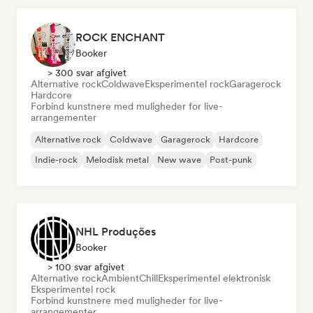
ROCK ENCHANT
Booker
> 300 svar afgivet
Alternative rock
Coldwave
Eksperimentel rock
Garagerock
Hardcore
Forbind kunstnere med muligheder for live-
arrangementer
Alternative rock
Coldwave
Garagerock
Hardcore
Indie-rock
Melodisk metal
New wave
Post-punk
NHL Produções
Booker
> 100 svar afgivet
Alternative rock
Ambient
Chill
Eksperimentel elektronisk
Eksperimentel rock
Forbind kunstnere med muligheder for live-
arrangementer