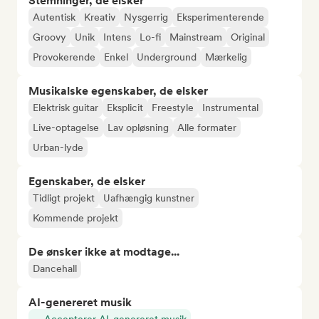
Stemninger, de elsker
Autentisk
Kreativ
Nysgerrig
Eksperimenterende
Groovy
Unik
Intens
Lo-fi
Mainstream
Original
Provokerende
Enkel
Underground
Mærkelig
Musikalske egenskaber, de elsker
Elektrisk guitar
Eksplicit
Freestyle
Instrumental
Live-optagelse
Lav opløsning
Alle formater
Urban-lyde
Egenskaber, de elsker
Tidligt projekt
Uafhængig kunstner
Kommende projekt
De ønsker ikke at modtage...
Dancehall
AI-genereret musik