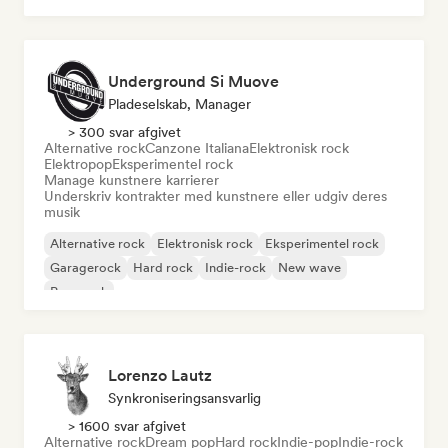
Underground Si Muove
Pladeselskab, Manager
> 300 svar afgivet
Alternative rock
Canzone Italiana
Elektronisk rock
Elektropop
Eksperimentel rock
Manage kunstnere karrierer
Underskriv kontrakter med kunstnere eller udgiv deres
musik
Alternative rock
Elektronisk rock
Eksperimentel rock
Garagerock
Hard rock
Indie-rock
New wave
Pop-punk
Lorenzo Lautz
Synkroniseringsansvarlig
> 1600 svar afgivet
Alternative rock
Dream pop
Hard rock
Indie-pop
Indie-rock