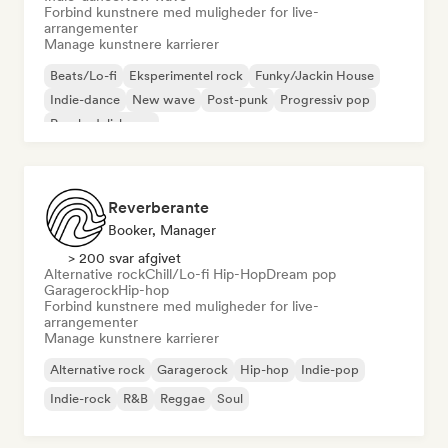
Forbind kunstnere med muligheder for live-
arrangementer
Manage kunstnere karrierer
Beats/Lo-fi
Eksperimentel rock
Funky/Jackin House
Indie-dance
New wave
Post-punk
Progressiv pop
Psychedelisk pop
Reverberante
Booker, Manager
> 200 svar afgivet
Alternative rock
Chill/Lo-fi Hip-Hop
Dream pop
Garagerock
Hip-hop
Forbind kunstnere med muligheder for live-
arrangementer
Manage kunstnere karrierer
Alternative rock
Garagerock
Hip-hop
Indie-pop
Indie-rock
R&B
Reggae
Soul