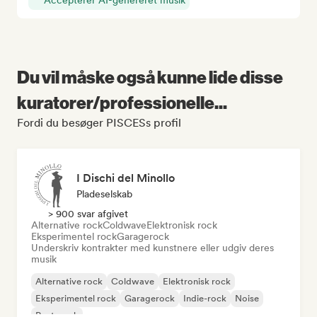
Accepterer AI-genereret musik
Du vil måske også kunne lide disse
kuratorer/professionelle...
Fordi du besøger PISCESs profil
I Dischi del Minollo
Pladeselskab
> 900 svar afgivet
Alternative rock
Coldwave
Elektronisk rock
Eksperimentel rock
Garagerock
Underskriv kontrakter med kunstnere eller udgiv deres
musik
Alternative rock
Coldwave
Elektronisk rock
Eksperimentel rock
Garagerock
Indie-rock
Noise
Post-punk