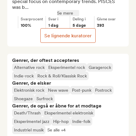
special focus on contemporary trends. PISCES 
was b...
Se mere
Svarprocent
Svar i
Deling i
Givne svar
100%
1 dag
5 dage
393
Se lignende kuratorer
Genrer, der oftest accepteres
Alternative rock
Eksperimentel rock
Garagerock
Indie-rock
Rock & Roll/Klassisk Rock
Genrer, de elsker
Elektronisk rock
New wave
Post-punk
Postrock
Shoegaze
Surfrock
Genrer, de også er åbne for at modtage
Death/Thrash
Eksperimentel elektronisk
Eksperimentel jazz
Hip-hop
Indie-folk
Industriel musik
Se alle +4