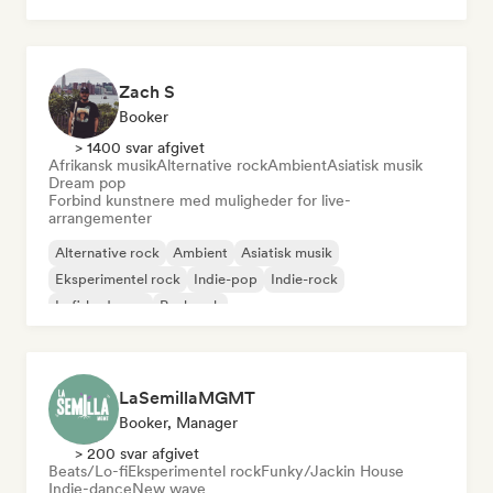
Zach S
Booker
> 1400 svar afgivet
Afrikansk musik
Alternative rock
Ambient
Asiatisk musik
Dream pop
Forbind kunstnere med muligheder for live-
arrangementer
Alternative rock
Ambient
Asiatisk musik
Eksperimentel rock
Indie-pop
Indie-rock
Lofi-bedroom
Punkrock
LaSemillaMGMT
Booker, Manager
> 200 svar afgivet
Beats/Lo-fi
Eksperimentel rock
Funky/Jackin House
Indie-dance
New wave