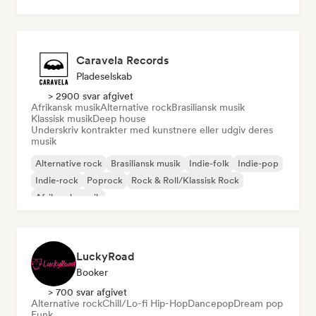
Progressiv rock
Caravela Records
Pladeselskab
> 2900 svar afgivet
Afrikansk musik
Alternative rock
Brasiliansk musik
Klassisk musik
Deep house
Underskriv kontrakter med kunstnere eller udgiv deres
musik
Alternative rock
Brasiliansk musik
Indie-folk
Indie-pop
Indie-rock
Poprock
Rock & Roll/Klassisk Rock
Afrikansk musik
LuckyRoad
Booker
> 700 svar afgivet
Alternative rock
Chill/Lo-fi Hip-Hop
Dancepop
Dream pop
Funk