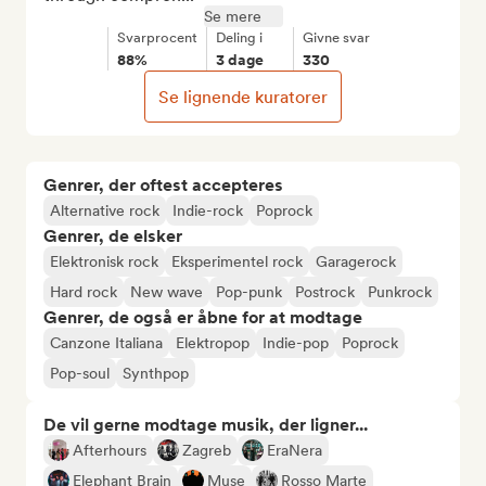
Se mere
Svarprocent
Deling i
Givne svar
88%
3 dage
330
Se lignende kuratorer
Genrer, der oftest accepteres
Alternative rock
Indie-rock
Poprock
Genrer, de elsker
Elektronisk rock
Eksperimentel rock
Garagerock
Hard rock
New wave
Pop-punk
Postrock
Punkrock
Genrer, de også er åbne for at modtage
Canzone Italiana
Elektropop
Indie-pop
Poprock
Pop-soul
Synthpop
De vil gerne modtage musik, der ligner...
Afterhours
Zagreb
EraNera
Elephant Brain
Muse
Rosso Marte