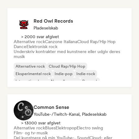
Red Owl Records
Pladeselskab
> 2000 svar afgivet
Alternative rock
Canzone Italiana
Cloud Rap/Hip Hop
Dance
Elektronisk rock
Underskriv kontrakter med kunstnere eller udgiv deres
musik
Alternative rock
Cloud Rap/Hip Hop
Eksperimentel rock
Indie-pop
Indie-rock
International pop
Nouvelle scene
Poprock
Common Sense
YouTube-/Twitch-Kanal, Pladeselskab
> 13000 svar afgivet
Alternative rock
Blues
Elektropop
Electro swing
Film- og tv-musik
Del kunstnere på min YouTube-, SoundCloud- eller