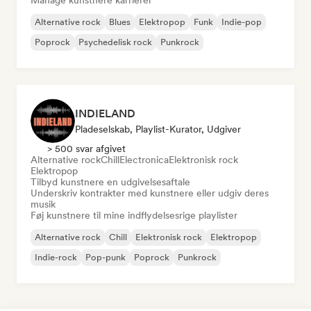
Manage kunstnere karrierer
Alternative rock
Blues
Elektropop
Funk
Indie-pop
Poprock
Psychedelisk rock
Punkrock
INDIELAND
Pladeselskab, Playlist-Kurator, Udgiver
> 500 svar afgivet
Alternative rock
Chill
Electronica
Elektronisk rock
Elektropop
Tilbyd kunstnere en udgivelsesaftale
Underskriv kontrakter med kunstnere eller udgiv deres
musik
Føj kunstnere til mine indflydelsesrige playlister
Alternative rock
Chill
Elektronisk rock
Elektropop
Indie-rock
Pop-punk
Poprock
Punkrock