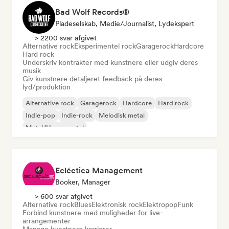
Bad Wolf Records®
Pladeselskab, Medie/journalist, Lydekspert
> 2200 svar afgivet
Alternative rock
Eksperimentel rock
Garagerock
Hardcore
Hard rock
Underskriv kontrakter med kunstnere eller udgiv deres
musik
Giv kunstnere detaljeret feedback på deres
lyd/produktion
Alternative rock
Garagerock
Hardcore
Hard rock
Indie-pop
Indie-rock
Melodisk metal
Metal/Heavy metal
Ecléctica Management
Booker, Manager
> 600 svar afgivet
Alternative rock
Blues
Elektronisk rock
Elektropop
Funk
Forbind kunstnere med muligheder for live-
arrangementer