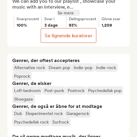
We can add you to our playlist , showcase your 
music with an interview, e...
Se mere
Svarprocent
Svar i
Delingsprocent
Givne svar
100%
3 dage
93%
1,209
Se lignende kuratorer
Genrer, der oftest accepteres
Alternative rock
Dream pop
Indie-pop
Indie-rock
Poprock
Genrer, de elsker
Lofi-bedroom
Post-punk
Postrock
Psychedelisk pop
Shoegaze
Genrer, de også er åbne for at modtage
Dub
Eksperimentel rock
Garagerock
Psychedelisk rock
Surfrock
De vil gerne modtage musik, der ligner...