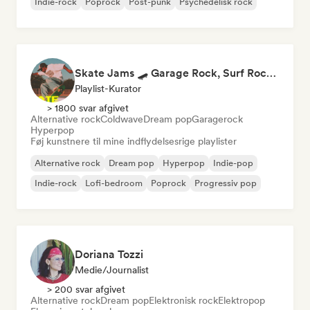
Indie-rock
Poprock
Post-punk
Psychedelisk rock
Skate Jams 🛹 Garage Rock, Surf Rock & Neo-Psych
Playlist-Kurator
> 1800 svar afgivet
Alternative rock
Coldwave
Dream pop
Garagerock
Hyperpop
Føj kunstnere til mine indflydelsesrige playlister
Alternative rock
Dream pop
Hyperpop
Indie-pop
Indie-rock
Lofi-bedroom
Poprock
Progressiv pop
Doriana Tozzi
Medie/journalist
> 200 svar afgivet
Alternative rock
Dream pop
Elektronisk rock
Elektropop