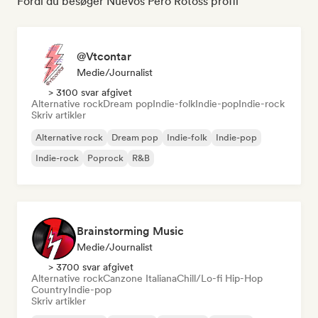
Fordi du besøger Nuevos Pero Rotoss profil
@Vtcontar
Medie/journalist
> 3100 svar afgivet
Alternative rock
Dream pop
Indie-folk
Indie-pop
Indie-rock
Skriv artikler
Alternative rock
Dream pop
Indie-folk
Indie-pop
Indie-rock
Poprock
R&B
Brainstorming Music
Medie/journalist
> 3700 svar afgivet
Alternative rock
Canzone Italiana
Chill/Lo-fi Hip-Hop
Country
Indie-pop
Skriv artikler