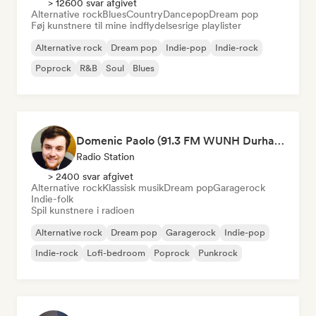
> 12600 svar afgivet
Alternative rock
Blues
Country
Dancepop
Dream pop
Føj kunstnere til mine indflydelsesrige playlister
Alternative rock
Dream pop
Indie-pop
Indie-rock
Poprock
R&B
Soul
Blues
Domenic Paolo (91.3 FM WUNH Durham)
Radio Station
> 2400 svar afgivet
Alternative rock
Klassisk musik
Dream pop
Garagerock
Indie-folk
Spil kunstnere i radioen
Alternative rock
Dream pop
Garagerock
Indie-pop
Indie-rock
Lofi-bedroom
Poprock
Punkrock