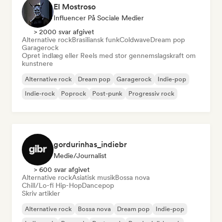
El Mostroso
Influencer På Sociale Medier
> 2000 svar afgivet
Alternative rock
Brasiliansk funk
Coldwave
Dream pop
Garagerock
Opret indlæg eller Reels med stor gennemslagskraft om
kunstnere
Alternative rock
Dream pop
Garagerock
Indie-pop
Indie-rock
Poprock
Post-punk
Progressiv rock
gordurinhas_indiebr
Medie/journalist
> 600 svar afgivet
Alternative rock
Asiatisk musik
Bossa nova
Chill/Lo-fi Hip-Hop
Dancepop
Skriv artikler
Alternative rock
Bossa nova
Dream pop
Indie-pop