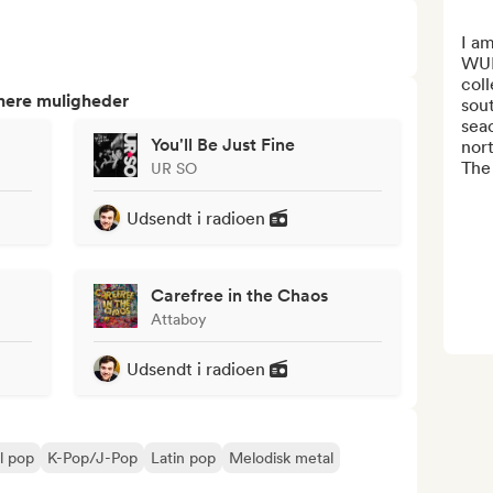
I am
WUN
coll
tnere muligheder
sout
sea
You'll Be Just Fine
nort
The
UR SO
Udsendt i radioen
Carefree in the Chaos
Attaboy
Udsendt i radioen
l pop
K-Pop/J-Pop
Latin pop
Melodisk metal