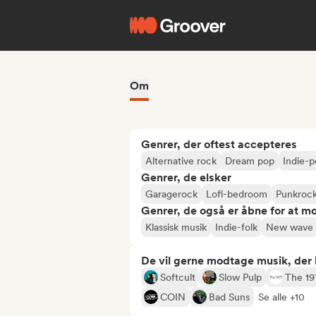
Om
Genrer, der oftest accepteres
Alternative rock
Dream pop
Indie-
Genrer, de elsker
Garagerock
Lofi-bedroom
Punkroc
Genrer, de også er åbne for at m
Klassisk musik
Indie-folk
New wave
De vil gerne modtage musik, der li
Softcult
Slow Pulp
The 19
COIN
Bad Suns
Se alle +10