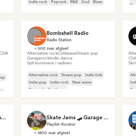
Indie-rock
Poprock
R&B
Soul
Blues
Po
Bombshell Radio
Radio Station
> 500 svar afgivet
Chill
Alternative rock
Coldwave
Dream pop
Alte
Garagerock
Indie-dance
Chi
Spil kunstnere i radioen
Skri
Alternative rock
Dream pop
Indie-folk
Alt
pop
Indie-pop
Indie-rock
New wave
Ind
Poprock
Synthpop
Po
o
Indie Summer Sunshine (by Indie Idiots)
Skate Jams 🛹 Garage Rock, Surf Rock & Neo-Psych
Playlist-Kurator
> 1800 svar afgivet