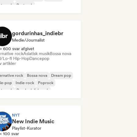
st-punk
Postrock
gordurinhas_indiebr
Medie/journalist
> 600 svar afgivet
rnative rock
Asiatisk musik
Bossa nova
ll/Lo-fi Hip-Hop
Dancepop
v artikler
ernative rock
Bossa nova
Dream pop
ie-pop
Indie-rock
Poprock
st-punk
Psychedelisk rock
NYT
New Indie Music
Playlist-Kurator
< 100 svar