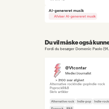
AI-genereret musik
Afviser AI-genereret musik
Du vil måske også kunne 
Fordi du besøger Domenic Paolo (9
@Vtcontar
Medie/journalist
> 3100 svar afgivet
Alternative rock
Indie-pop
Indie-rock
Poprock
R&B
Skriv artikler
Alternative rock
Indie-pop
Indie-rock
Poprock
R&B