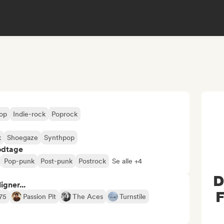
pop
Indie-rock
Poprock
k
Shoegaze
Synthpop
odtage
Pop-punk
Post-punk
Postrock
Se alle +4
D
gner...
75
Passion Pit
The Aces
Turnstile