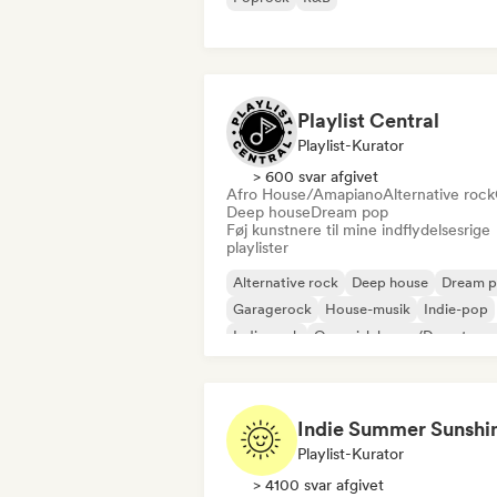
Playlist Central
Playlist-Kurator
> 600 svar afgivet
Afro House/Amapiano
Alternative rock
Deep house
Dream pop
Føj kunstnere til mine indflydelsesrige
playlister
Alternative rock
Deep house
Dream 
Garagerock
House-musik
Indie-pop
Indie-rock
Organisk house/Downtemp
Playlist-Kurator
> 4100 svar afgivet