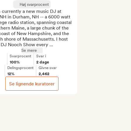
Høj svarprocent
 currently a new music DJ at 
H in Durham, NH -- a 6000 watt 
ege radio station, spanning coastal 
hern Maine, a large chunk of the 
coast of New Hampshire, and the 
h shore of Massachusetts. I host 
 DJ Nooch Show every ...
Se mere
Svarprocent
Svar i
100%
2 dage
Delingsprocent
Givne svar
12%
2,462
Se lignende kuratorer