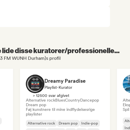
lide disse kuratorer/professionelle...
1.3 FM WUNH Durham)s profil
Dreamy Paradise
Playlist-Kurator
> 12500 svar afgivet
Alternative rock
Blues
Country
Dancepop
Alte
Dream pop
Eks
Føj kunstnere til mine indflydelsesrige
Spil
playlister
Alt
Alternative rock
Dream pop
Indie-pop
Ind