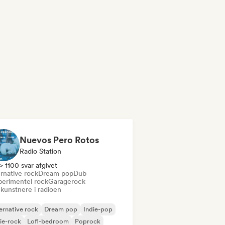
Nuevos Pero Rotos
Radio Station
> 1100 svar afgivet
rnative rock
Dream pop
Dub
perimentel rock
Garagerock
 kunstnere i radioen
ernative rock
Dream pop
Indie-pop
ie-rock
Lofi-bedroom
Poprock