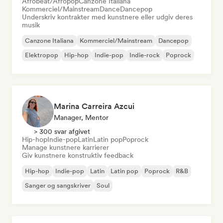
Afrobeat/Afropop
Canzone Italiana
Kommerciel/Mainstream
Dance
Dancepop
Underskriv kontrakter med kunstnere eller udgiv deres
musik
Canzone Italiana
Kommerciel/Mainstream
Dancepop
Elektropop
Hip-hop
Indie-pop
Indie-rock
Poprock
Marina Carreira Azcui
Manager, Mentor
> 300 svar afgivet
Hip-hop
Indie-pop
Latin
Latin pop
Poprock
Manage kunstnere karrierer
Giv kunstnere konstruktiv feedback
Hip-hop
Indie-pop
Latin
Latin pop
Poprock
R&B
Sanger og sangskriver
Soul