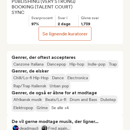
PUBLISHING (VERY STRONG)

BOOKING (TALENT COURT)

SYNC
Svarprocent
Svar i
Givne svar
97%
2 dage
1,739
Se lignende kuratorer
Genrer, der oftest accepteres
Canzone Italiana
Dancepop
Hip-hop
Indie-pop
Trap
Genrer, de elsker
Chill/Lo-fi Hip-Hop
Dance
Electronica
Rap/Trap Italiensk
Urban pop
Genrer, de også er åbne for at modtage
Afrikansk musik
Beats/Lo-fi
Drum and Bass
Dubstep
Elektropop
Grime
Se alle +4
De vil gerne modtage musik, der ligner...
deadmau5
Fred again..