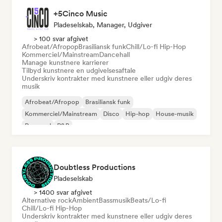
+5Cinco Music
Pladeselskab, Manager, Udgiver
> 100 svar afgivet
Afrobeat/Afropop
Brasiliansk funk
Chill/Lo-fi Hip-Hop
Kommerciel/Mainstream
Dancehall
Manage kunstnere karrierer
Tilbyd kunstnere en udgivelsesaftale
Underskriv kontrakter med kunstnere eller udgiv deres
musik
Afrobeat/Afropop
Brasiliansk funk
Kommerciel/Mainstream
Disco
Hip-hop
House-musik
Pop-soul
R&B
Doubtless Productions
Pladeselskab
> 1400 svar afgivet
Alternative rock
Ambient
Bassmusik
Beats/Lo-fi
Chill/Lo-fi Hip-Hop
Underskriv kontrakter med kunstnere eller udgiv deres