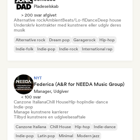
Pladeselskab
> 200 svar afgivet
Alternative rock
Ambient
Beats/Lo-fi
Dance
Deep house
Underskriv kontrakter med kunstnere eller udgiv deres
musik
Alternative rock
Dream pop
Garagerock
Hip-hop
Indie-folk
Indie-pop
Indie-rock
International rap
NYT
Federica (A&R for NEEDA Music Group)
Manager, Udgiver
< 100 svar
Canzone Italiana
Chill House
Hip-hop
Indie-dance
Indie-pop
Manage kunstnere karrierer
Tilbyd kunstnere en udgivelsesaftale
Canzone Italiana
Chill House
Hip-hop
Indie-dance
Indie-pop
Latin pop
Minimal
Modern jazz