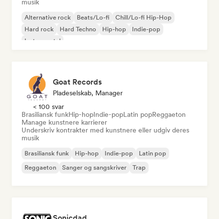
musik
Alternative rock
Beats/Lo-fi
Chill/Lo-fi Hip-Hop
Hard rock
Hard Techno
Hip-hop
Indie-pop
Instrumental
Goat Records
Pladeselskab, Manager
< 100 svar
Brasiliansk funk
Hip-hop
Indie-pop
Latin pop
Reggaeton
Manage kunstnere karrierer
Underskriv kontrakter med kunstnere eller udgiv deres
musik
Brasiliansk funk
Hip-hop
Indie-pop
Latin pop
Reggaeton
Sanger og sangskriver
Trap
Sonicdad