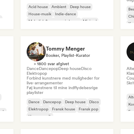
Acid house
Ambient
Deep house
Bea
House-musik
Indie-dance
Chi
o
Melodisk & progressiv house
Minimal
Ko
Organisk house/Downtempo
Da
Tommy Menger
Booker, Playlist-Kurator
> 1800 svar afgivet
Dance
Dancepop
Deep house
Disco
Alte
Elektropop
Klas
Forbind kunstnere med muligheder for
Cou
live-arrangementer
Skri
Føj kunstnere til mine indflydelsesrige
playlister
Alt
Dance
Dancepop
Deep house
Disco
Ko
Elektropop
Fransk house
Fransk pop
ock
Fu
House-musik