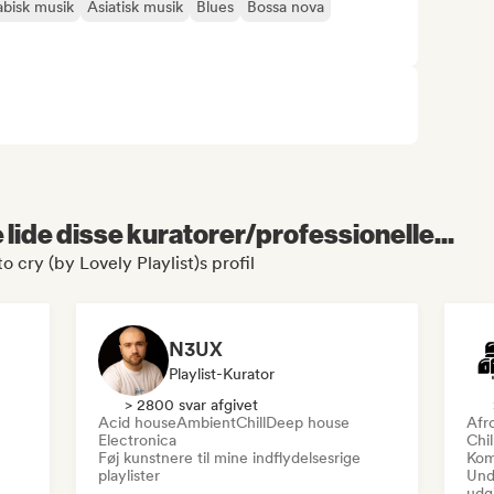
abisk musik
Asiatisk musik
Blues
Bossa nova
lide disse kuratorer/professionelle...
o cry (by Lovely Playlist)s profil
N3UX
Playlist-Kurator
> 2800 svar afgivet
Acid house
Ambient
Chill
Deep house
Afr
Electronica
Chi
Føj kunstnere til mine indflydelsesrige
Kom
playlister
Und
udg