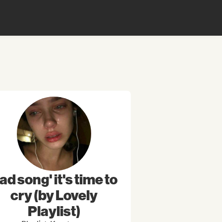
ad song' it's time to
cry (by Lovely
Playlist)