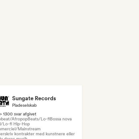
Sungate Records
Pladeselskab
> 1300 svar afgivet
obeat/Afropop
Beats/Lo-fi
Bossa nova
ll/Lo-fi Hip-Hop
merciel/Mainstream
erskriv kontrakter med kunstnere eller
iv deres musik