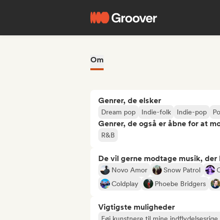
Om
Genrer, de elsker
Dream pop
Indie-folk
Indie-pop
Po
Genrer, de også er åbne for at m
R&B
De vil gerne modtage musik, der li
Novo Amor
Snow Patrol
O
Coldplay
Phoebe Bridgers
Vigtigste muligheder
Føj kunstnere til mine indflydelsesrige 