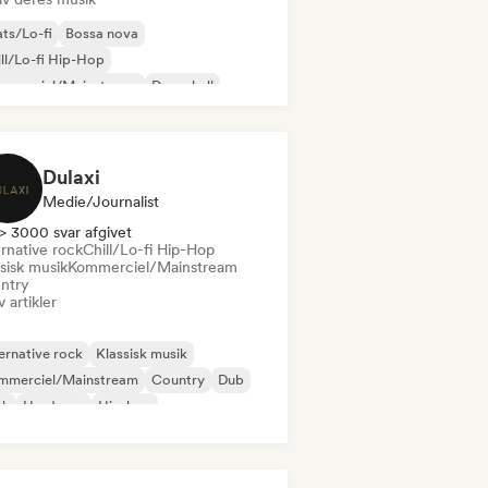
ts/Lo-fi
Bossa nova
ll/Lo-fi Hip-Hop
mmerciel/Mainstream
Dancehall
ncepop
Hip-hop
Pop-soul
Dulaxi
Medie/journalist
> 3000 svar afgivet
rnative rock
Chill/Lo-fi Hip-Hop
sisk musik
Kommerciel/Mainstream
ntry
v artikler
ernative rock
Klassisk musik
mmerciel/Mainstream
Country
Dub
nk
Hardcore
Hip-hop