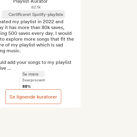
Playlist-Kurator
82.1k
Certificeret Spotify-playliste
eated my playlist in 2022 and 
y it has more than 80k saves, 
ing 500 saves every day. I would 
 to explore more songs that fit the 
e of my playlist which is sad 
ng music.

uld add your songs to my playlist 
ive ...
Se mere
Svarprocent
88%
Se lignende kuratorer