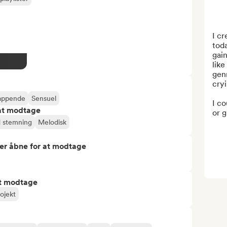
I cr
toda
gain
like
genr
cryi
appende
Sensuel
I co
 at modtage
or g
 stemning
Melodisk
er åbne for at modtage
at modtage
ojekt