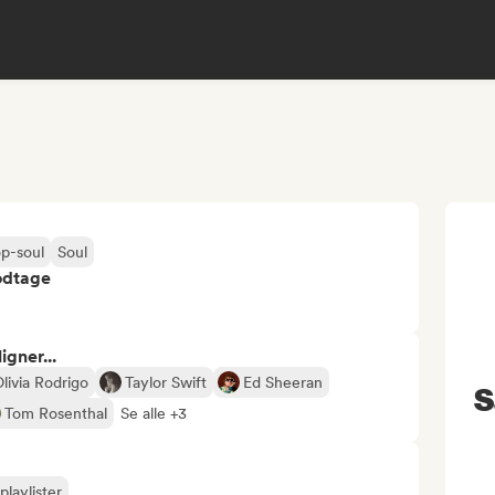
p-soul
Soul
odtage
gner...
livia Rodrigo
Taylor Swift
Ed Sheeran
S
Tom Rosenthal
Se alle +3
playlister