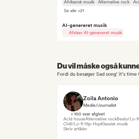
Afrikansk musik
Alternative rock
Ar
Se alle +21
AI-genereret musik
Afviser AI-genereret musik
Du vil måske også kunne 
Fordi du besøger Sad song' it's time t
Zoila Antonio
Medie/journalist
> 100 svar afgivet
Acid house
Alternative rock
Beats/Lo-fi
Chill/Lo-fi Hip-Hop
Klassisk musik
Skriv artikler