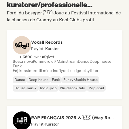
kuratorer/professionelle...
Fordi du besøger 🇨🇦 Joue au Festival International de
la chanson de Granby au Kool Clubs profil
Vokall Records
Playlist-Kurator
> 3500 svar afgivet
Bossa nova
Kommerciel/Mainstream
Dance
Deep house
Funk
Føj kunstnere til mine indflydelsesrige playlister
Dance
Deep house
Funk
Funky/Jackin House
House-musik
Indie-pop
Nu-disco/Italo
Pop-soul
RAP FRANÇAIS 2026 🔥🇫🇷 (Way Records)
Playlist-Kurator