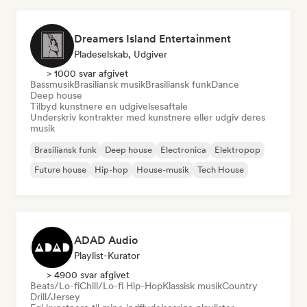
Dreamers Island Entertainment
Pladeselskab, Udgiver
> 1000 svar afgivet
Bassmusik
Brasiliansk musik
Brasiliansk funk
Dance
Deep house
Tilbyd kunstnere en udgivelsesaftale
Underskriv kontrakter med kunstnere eller udgiv deres
musik
Brasiliansk funk
Deep house
Electronica
Elektropop
Future house
Hip-hop
House-musik
Tech House
ADAD Audio
Playlist-Kurator
> 4900 svar afgivet
Beats/Lo-fi
Chill/Lo-fi Hip-Hop
Klassisk musik
Country
Drill/Jersey