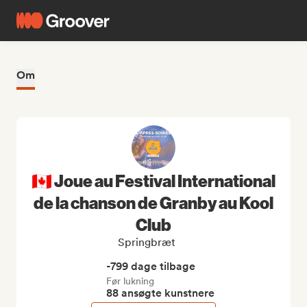
Om
🇨🇦 Joue au Festival International
de la chanson de Granby au Kool
Club
Springbræt
-799 dage tilbage
Før lukning
88 ansøgte kunstnere