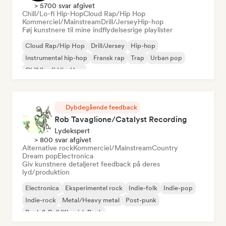
> 5700 svar afgivet
Chill/Lo-fi Hip-Hop
Cloud Rap/Hip Hop
Kommerciel/Mainstream
Drill/Jersey
Hip-hop
Føj kunstnere til mine indflydelsesrige playlister
Cloud Rap/Hip Hop
Drill/Jersey
Hip-hop
Instrumental hip-hop
Fransk rap
Trap
Urban pop
Chill/Lo-fi Hip-Hop
Dybdegående feedback
Rob Tavaglione/Catalyst Recording
Lydekspert
> 800 svar afgivet
Alternative rock
Kommerciel/Mainstream
Country
Dream pop
Electronica
Giv kunstnere detaljeret feedback på deres
lyd/produktion
Electronica
Eksperimentel rock
Indie-folk
Indie-pop
Indie-rock
Metal/Heavy metal
Post-punk
Rock & Roll/Klassisk Rock