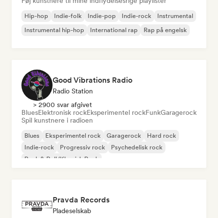
Føj kunstnere til mine indflydelsesrige playlister
Hip-hop
Indie-folk
Indie-pop
Indie-rock
Instrumental
Instrumental hip-hop
International rap
Rap på engelsk
Good Vibrations Radio
Radio Station
> 2900 svar afgivet
Blues
Elektronisk rock
Eksperimentel rock
Funk
Garagerock
Spil kunstnere i radioen
Blues
Eksperimentel rock
Garagerock
Hard rock
Indie-rock
Progressiv rock
Psychedelisk rock
Rock & Roll/Klassisk Rock
Pravda Records
Pladeselskab