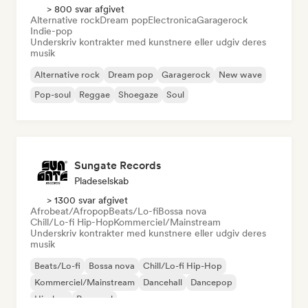
> 800 svar afgivet
Alternative rock
Dream pop
Electronica
Garagerock
Indie-pop
Underskriv kontrakter med kunstnere eller udgiv deres
musik
Alternative rock
Dream pop
Garagerock
New wave
Pop-soul
Reggae
Shoegaze
Soul
Sungate Records
Pladeselskab
> 1300 svar afgivet
Afrobeat/Afropop
Beats/Lo-fi
Bossa nova
Chill/Lo-fi Hip-Hop
Kommerciel/Mainstream
Underskriv kontrakter med kunstnere eller udgiv deres
musik
Beats/Lo-fi
Bossa nova
Chill/Lo-fi Hip-Hop
Kommerciel/Mainstream
Dancehall
Dancepop
Hip-hop
Pop-soul