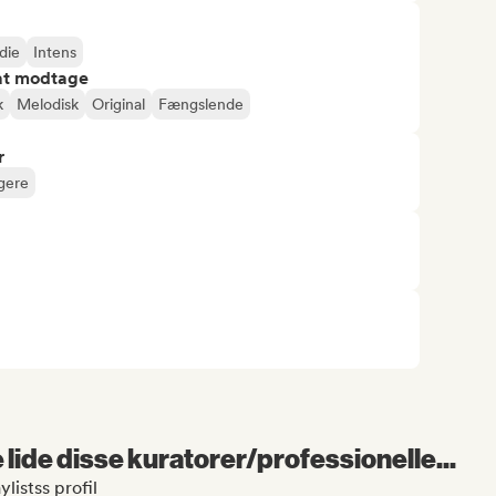
die
Intens
 at modtage
k
Melodisk
Original
Fængslende
r
gere
lide disse kuratorer/professionelle...
listss profil