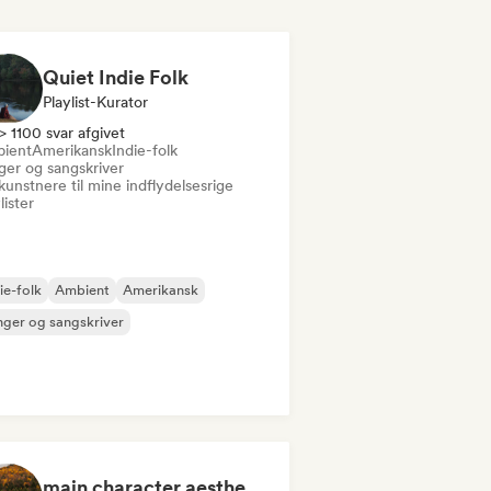
Quiet Indie Folk
Playlist-Kurator
> 1100 svar afgivet
ient
Amerikansk
Indie-folk
ger og sangskriver
kunstnere til mine indflydelsesrige
lister
ie-folk
Ambient
Amerikansk
ger og sangskriver
main character aesthetic