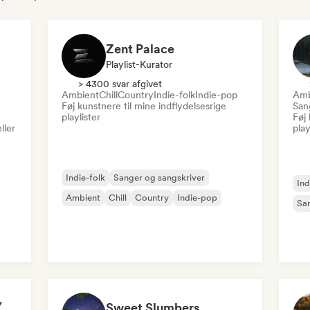
Zent Palace
Playlist-Kurator
> 4300 svar afgivet
Ambient
Chill
Country
Indie-folk
Indie-pop
Amb
Føj kunstnere til mine indflydelsesrige
San
playlister
Føj 
ller
play
Indie-folk
Sanger og sangskriver
Ind
Ambient
Chill
Country
Indie-pop
San
indie folk lullabies 🌙 (by okay alright)
Sweet Slumbers