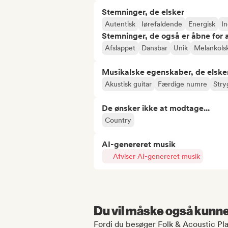
Stemninger, de elsker
Autentisk
Iørefaldende
Energisk
In
Stemninger, de også er åbne for
Afslappet
Dansbar
Unik
Melankols
Musikalske egenskaber, de elske
Akustisk guitar
Færdige numre
Stry
De ønsker ikke at modtage...
Country
AI-genereret musik
Afviser AI-genereret musik
Du vil måske også kunne 
Fordi du besøger Folk & Acoustic Play