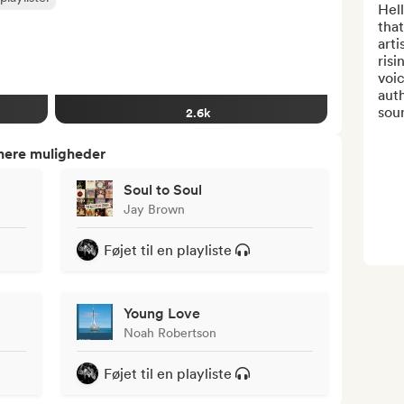
Hell
that
arti
risi
voic
auth
soun
2.6k
tnere muligheder
Soul to Soul
Jay Brown
Føjet til en playliste
Young Love
Noah Robertson
Føjet til en playliste