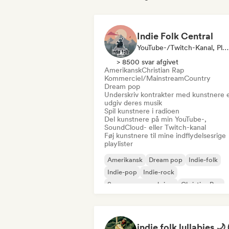
Indie Folk Central
YouTube-/Twitch-Kanal, Pladeselskab, Playlist-Kurator, Radio Station
> 8500 svar afgivet
Amerikansk
Christian Rap
Kommerciel/Mainstream
Country
Dream pop
Underskriv kontrakter med kunstnere e
udgiv deres musik
Spil kunstnere i radioen
Del kunstnere på min YouTube-,
SoundCloud- eller Twitch-kanal
Føj kunstnere til mine indflydelsesrige
playlister
Amerikansk
Dream pop
Indie-folk
Indie-pop
Indie-rock
Sanger og sangskriver
Christian Rap
Kommerciel/Mainstream