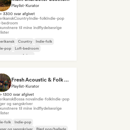
Playlist-Kurator
> 3300 svar afgivet
rikansk
Country
Indie-folk
Indie-pop
i-bedroom
kunstnere til mine indflydelsesrige
lister
erikansk
Country
Indie-folk
ie-pop
Lofi-bedroom
ger og sangskriver
Fresh Acoustic & Folk Vibes
Playlist-Kurator
> 1300 svar afgivet
rikansk
Bossa nova
Indie-folk
Indie-pop
ger og sangskriver
kunstnere til mine indflydelsesrige
lister
ie-folk
Indie-pop
ger og sangskriver
Blød pop/ballade