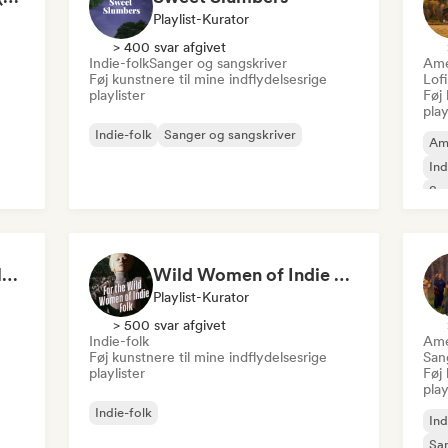
Playlist-Kurator
> 400 svar afgivet
Indie-folk
Sanger og sangskriver
Ame
Føj kunstnere til mine indflydelsesrige
Lof
playlister
Føj 
play
Indie-folk
Sanger og sangskriver
Am
Ind
San
Folk Yeah! 🌿 Indie Folk, Acoustic & Singer-Songwriter
Wild Women of Indie Folk 🌿 Singer-Songwriter, Folk & Acoustic
Playlist-Kurator
> 500 svar afgivet
Indie-folk
Ame
Føj kunstnere til mine indflydelsesrige
San
playlister
Føj 
play
Indie-folk
Ind
San