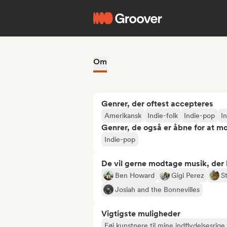
Om
Genrer, der oftest accepteres
Amerikansk
Indie-folk
Indie-pop
I
Genrer, de også er åbne for at m
Indie-pop
De vil gerne modtage musik, der li
Ben Howard
Gigi Perez
S
Josiah and the Bonnevilles
Vigtigste muligheder
Føj kunstnere til mine indflydelsesrige 