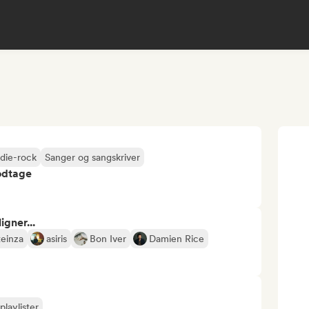
ndie-rock
Sanger og sangskriver
odtage
gner...
teinza
asiris
Bon Iver
Damien Rice
playlister