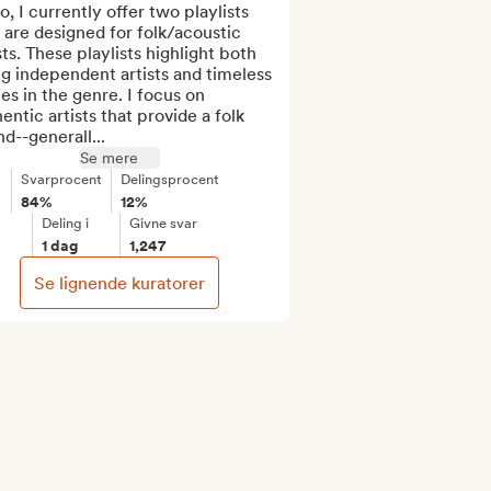
o, I currently offer two playlists 
 are designed for folk/acoustic 
sts. These playlists highlight both 
ng independent artists and timeless 
es in the genre. I focus on 
entic artists that provide a folk 
d--generall...
Se mere
Svarprocent
Delingsprocent
84%
12%
Deling i
Givne svar
1 dag
1,247
Se lignende kuratorer