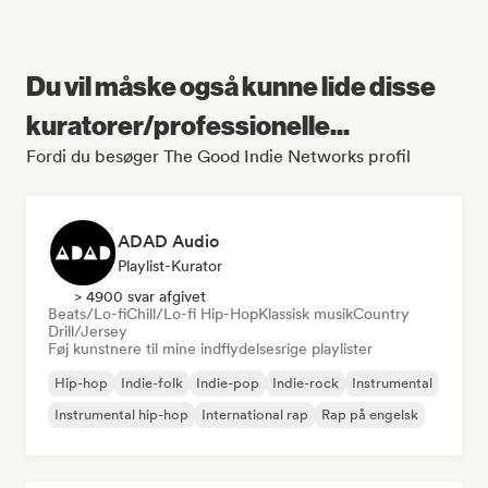
Du vil måske også kunne lide disse
kuratorer/professionelle...
Fordi du besøger The Good Indie Networks profil
ADAD Audio
Playlist-Kurator
> 4900 svar afgivet
Beats/Lo-fi
Chill/Lo-fi Hip-Hop
Klassisk musik
Country
Drill/Jersey
Føj kunstnere til mine indflydelsesrige playlister
Hip-hop
Indie-folk
Indie-pop
Indie-rock
Instrumental
Instrumental hip-hop
International rap
Rap på engelsk