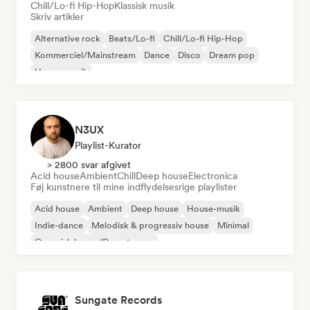
Chill/Lo-fi Hip-Hop
Klassisk musik
Skriv artikler
Alternative rock
Beats/Lo-fi
Chill/Lo-fi Hip-Hop
Kommerciel/Mainstream
Dance
Disco
Dream pop
House-musik
N3UX
Playlist-Kurator
> 2800 svar afgivet
Acid house
Ambient
Chill
Deep house
Electronica
Føj kunstnere til mine indflydelsesrige playlister
Acid house
Ambient
Deep house
House-musik
Indie-dance
Melodisk & progressiv house
Minimal
Organisk house/Downtempo
Sungate Records