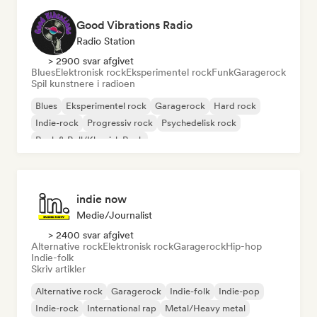
Good Vibrations Radio
Radio Station
> 2900 svar afgivet
Blues
Elektronisk rock
Eksperimentel rock
Funk
Garagerock
Spil kunstnere i radioen
Blues
Eksperimentel rock
Garagerock
Hard rock
Indie-rock
Progressiv rock
Psychedelisk rock
Rock & Roll/Klassisk Rock
indie now
Medie/journalist
> 2400 svar afgivet
Alternative rock
Elektronisk rock
Garagerock
Hip-hop
Indie-folk
Skriv artikler
Alternative rock
Garagerock
Indie-folk
Indie-pop
Indie-rock
International rap
Metal/Heavy metal