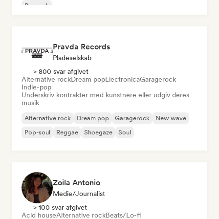
Poprock
Pravda Records
Pladeselskab
> 800 svar afgivet
Alternative rock
Dream pop
Electronica
Garagerock
Indie-pop
Underskriv kontrakter med kunstnere eller udgiv deres
musik
Alternative rock
Dream pop
Garagerock
New wave
Pop-soul
Reggae
Shoegaze
Soul
Zoila Antonio
Medie/journalist
> 100 svar afgivet
Acid house
Alternative rock
Beats/Lo-fi