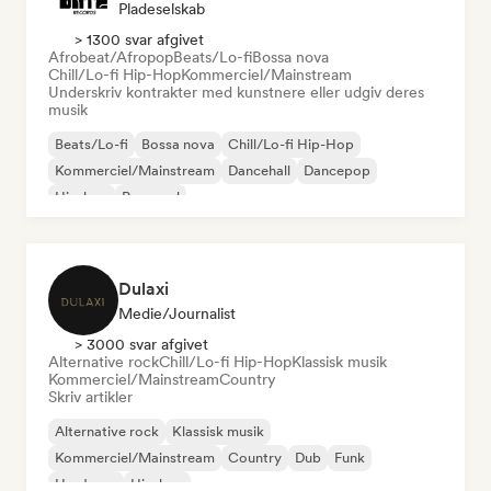
Pladeselskab
> 1300 svar afgivet
Afrobeat/Afropop
Beats/Lo-fi
Bossa nova
Chill/Lo-fi Hip-Hop
Kommerciel/Mainstream
Underskriv kontrakter med kunstnere eller udgiv deres
musik
Beats/Lo-fi
Bossa nova
Chill/Lo-fi Hip-Hop
Kommerciel/Mainstream
Dancehall
Dancepop
Hip-hop
Pop-soul
Dulaxi
Medie/journalist
> 3000 svar afgivet
Alternative rock
Chill/Lo-fi Hip-Hop
Klassisk musik
Kommerciel/Mainstream
Country
Skriv artikler
Alternative rock
Klassisk musik
Kommerciel/Mainstream
Country
Dub
Funk
Hardcore
Hip-hop