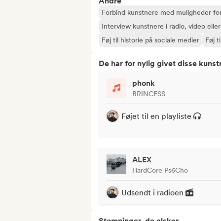
Andre
Forbind kunstnere med muligheder for
Interview kunstnere i radio, video elle
Føj til historie på sociale medier
Føj ti
De har for nylig givet disse kuns
phonk
BRINCESS
Føjet til en playliste
ALEX
HardCore Ps6Cho
Udsendt i radioen
Stemninger, de elsker