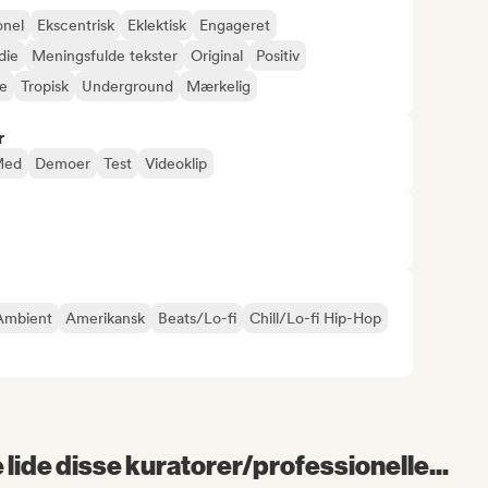
onel
Ekscentrisk
Eklektisk
Engageret
die
Meningsfulde tekster
Original
Positiv
e
Tropisk
Underground
Mærkelig
r
Med
Demoer
Test
Videoklip
Ambient
Amerikansk
Beats/Lo-fi
Chill/Lo-fi Hip-Hop
lide disse kuratorer/professionelle...