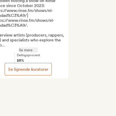
 been hosting a show on Rinse 
nce since October 2023: 
ps://www.rinse.fm/shows/el-
ndad%C3%A9/]
tps://www.rinse.fm/shows/el-
ndad%C3%A9/.  

terview artists (producers, rappers, 
) and specialists who explore the 
...
Se mere
Delingsprocent
25%
Se lignende kuratorer