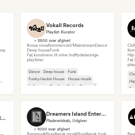
Vokall Records
Playlist-Kurator
> 3500 svar afgivet
Bossa nova
Kommerciel/Mainstream
Dance
Chi
pop
Deep house
Funk
Kom
Føj kunstnere til mine indflydelsesrige
Hip
playlister
Føj 
play
Dance
Deep house
Funk
Cl
Funky/Jackin House
House-musik
Hi
k
Indie-pop
Nu-disco/Italo
Pop-soul
Fra
Chi
Dreamers Island Entertainment
Rob Tavaglione/Catalyst Recording
Pladeselskab, Udgiver
> 1000 svar afgivet
Bassmusik
Brasiliansk musik
Brasiliansk funk
Bea