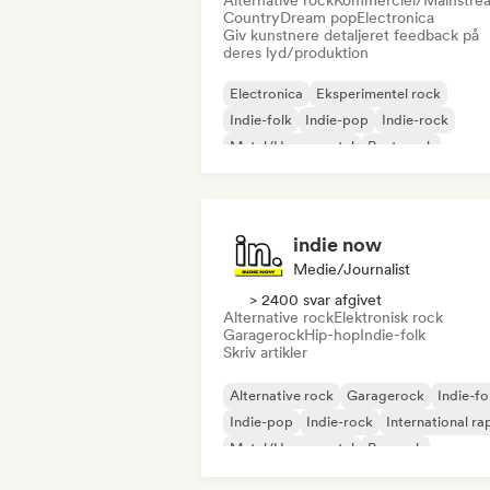
Alternative rock
Kommerciel/Mainstre
Country
Dream pop
Electronica
Giv kunstnere detaljeret feedback på
deres lyd/produktion
Electronica
Eksperimentel rock
Indie-folk
Indie-pop
Indie-rock
Metal/Heavy metal
Post-punk
Rock & Roll/Klassisk Rock
indie now
Medie/journalist
> 2400 svar afgivet
Alternative rock
Elektronisk rock
Garagerock
Hip-hop
Indie-folk
Skriv artikler
Alternative rock
Garagerock
Indie-fo
Indie-pop
Indie-rock
International ra
Metal/Heavy metal
Poprock