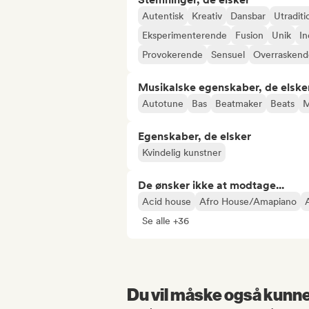
Autentisk
Kreativ
Dansbar
Utraditi
Eksperimenterende
Fusion
Unik
In
Provokerende
Sensuel
Overraskend
Musikalske egenskaber, de elske
Autotune
Bas
Beatmaker
Beats
Egenskaber, de elsker
Kvindelig kunstner
De ønsker ikke at modtage...
Acid house
Afro House/Amapiano
Se alle +36
Du vil måske også kunne 