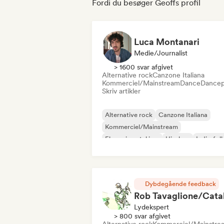
Fordi du besøger Geoffs profil
Luca Montanari
Medie/journalist
> 1600 svar afgivet
Alternative rock
Canzone Italiana
Kommerciel/Mainstream
Dance
Dance
Skriv artikler
Alternative rock
Canzone Italiana
Kommerciel/Mainstream
Eksperimentel jazz
Hip-hop
Indie-fol
Indie-pop
Instrumental
Dybdegående feedback
Lydekspert
> 800 svar afgivet