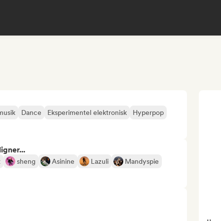
musik
Dance
Eksperimentel elektronisk
Hyperpop
gner...
x
sheng
Asinine
Lazuli
Mandyspie