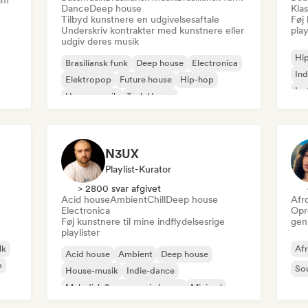
am
Dance
Deep house
Klas
Tilbyd kunstnere en udgivelsesaftale
Føj 
Underskriv kontrakter med kunstnere eller
play
udgiv deres musik
Hi
Brasiliansk funk
Deep house
Electronica
Ind
Elektropop
Future house
Hip-hop
Ins
House-musik
Tech House
Rap
N3UX
Playlist-Kurator
> 2800 svar afgivet
Acid house
Ambient
Chill
Deep house
Afr
Electronica
Opr
Føj kunstnere til mine indflydelsesrige
gen
playlister
lk
Af
Acid house
Ambient
Deep house
p
So
House-musik
Indie-dance
Melodisk & progressiv house
Minimal
Organisk house/Downtempo