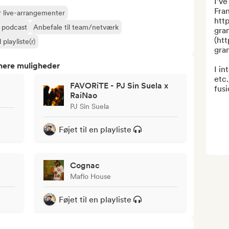
I’ve
Fra
 live-arrangementer
htt
r podcast
Anbefale til team/netværk
gra
(ht
l playliste(r)
gra
tnere muligheder
I in
etc.
FAVORiTE - PJ Sin Suela x
fusio
RaiNao
PJ Sin Suela
Føjet til en playliste
Cognac
Mafio House
Føjet til en playliste