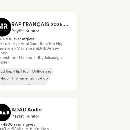
RAP FRANÇAIS 2026 🔥🇫🇷 (Way Records)
Playlist-Kurator
> 5700 svar afgivet
ll/Lo-fi Hip-Hop
Cloud Rap/Hip Hop
merciel/Mainstream
Drill/Jersey
-hop
kunstnere til mine indflydelsesrige
lister
oud Rap/Hip Hop
Drill/Jersey
p-hop
Instrumental hip-hop
nsk rap
Trap
Urban pop
ll/Lo-fi Hip-Hop
ADAD Audio
Playlist-Kurator
> 4900 svar afgivet
ts/Lo-fi
Chill/Lo-fi Hip-Hop