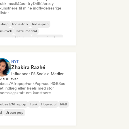
sisk musik
Country
Drill/Jersey
kunstnere til mine indflydelsesrige
lister
p-hop
Indie-folk
Indie-pop
ie-rock
Instrumental
trumental hip-hop
International rap
 på engelsk
NYT
Zhakira Razhé
Influencer På Sociale Medier
< 100 svar
obeat/Afropop
Funk
Pop-soul
R&B
Soul
et indlæg eller Reels med stor
nemslagskraft om kunstnere
robeat/Afropop
Funk
Pop-soul
R&B
ul
Urban pop