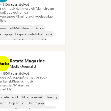
> 6100 svar afgivet
sisk musik
Kommerciel/Mainstream
ce
Dub
Electronica
kunstnere til mine indflydelsesrige
lister
mmerciel/Mainstream
Dance
ektropop
Eksperimentel elektronisk
p-hop
Indie-folk
Instrumental
lodisk Techno
Rotate Magazine
Medie/journalist
> 1600 svar afgivet
obeat/Afropop
Alternative rock
rikansk
Klassisk musik
merciel/Mainstream
v artikler
ernative rock
Klassisk musik
Country
nce
Deep house
Dream pop
ctro Jazz/Nu Jazz
Film- og tv-musik