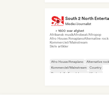
Medie/journalist
> 1600 svar afgivet
Afrikansk musik
Afrobeat/Afropop
Afro House/Amapiano
Alternative rock
Kommerciel/Mainstream
Skriv artikler
Afro House/Amapiano
Alternative roc
Kommerciel/Mainstream
Country
Dancehall
Fransk house
Hip-hop
Fransk rap