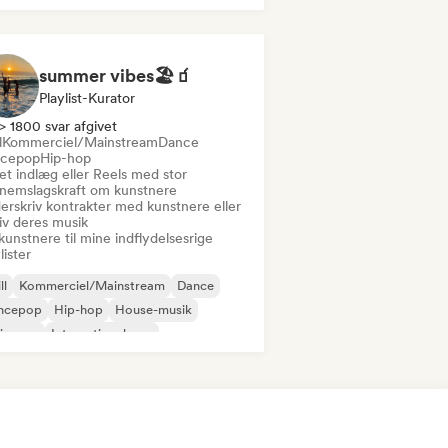
summer vibes🏖🧃
Playlist-Kurator
> 1800 svar afgivet
l
Kommerciel/Mainstream
Dance
cepop
Hip-hop
et indlæg eller Reels med stor
nemslagskraft om kunstnere
erskriv kontrakter med kunstnere eller
iv deres musik
kunstnere til mine indflydelsesrige
lister
ll
Kommerciel/Mainstream
Dance
ncepop
Hip-hop
House-musik
ie-pop
International pop