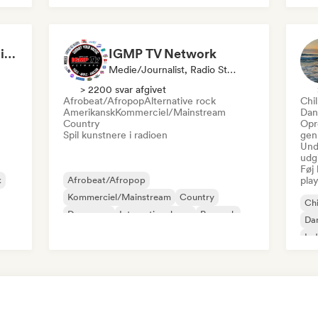
South 2 North Entertainment (S2N ENT)
IGMP TV Network
Medie/journalist, Radio Station
> 2200 svar afgivet
Afrobeat/Afropop
Alternative rock
Chil
Amerikansk
Kommerciel/Mainstream
Dan
Country
Opr
Spil kunstnere i radioen
gen
Und
udg
Føj 
k
Afrobeat/Afropop
play
Kommerciel/Mainstream
Country
Chi
Dancepop
International pop
Poprock
Da
Rap på engelsk
R&B
Ind