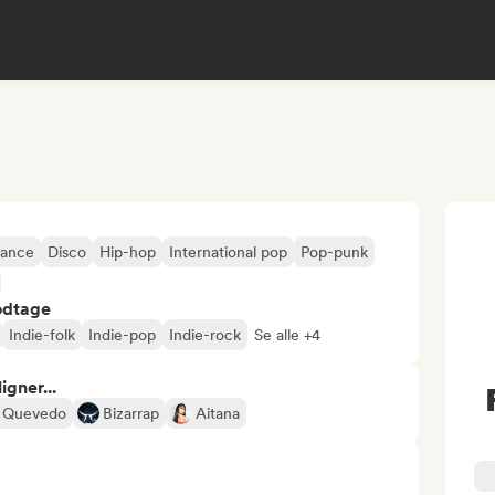
ance
Disco
Hip-hop
International pop
Pop-punk
odtage
Indie-folk
Indie-pop
Indie-rock
Se alle +4
gner...
Quevedo
Bizarrap
Aitana