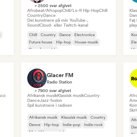
> 2500 svar afgivet
Afrobeat/Afropop
Chill/Lo-fi Hip-Hop
Chill
Klas
Country
Dance
Dan
Del kunstnere på min YouTube-,
Føj 
SoundCloud- eller Twitch-kanal
play
o
Chill
Country
Dance
Electronica
Ko
Future house
Hip-hop
House-musik
El
Rap på engelsk
Hi
Me
Glacer FM
Radio Station
> 7900 svar afgivet
sco
Afrikansk musik
Klassisk musik
Country
Afr
Dance
Jazz-fusion
Ame
Spil kunstnere i radioen
Kom
Skri
Afrikansk musik
Klassisk musik
Country
Alt
Dance
Hip-hop
Indie-pop
Indie-rock
Da
Metal/Heavy metal
Ele