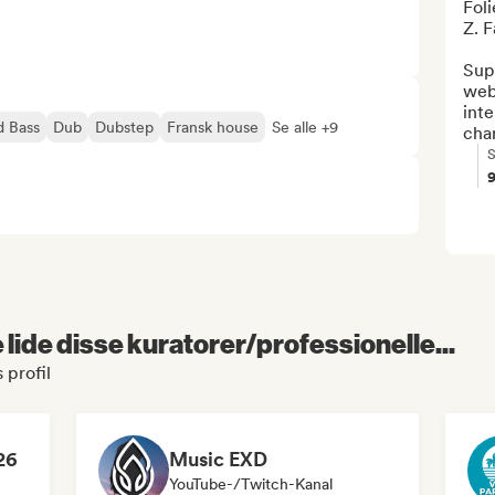
Foli
Z. F
Supp
web
int
 Bass
Dub
Dubstep
Fransk house
Se alle +9
char
S
lide disse kuratorer/professionelle...
profil
26
Music EXD
YouTube-/Twitch-Kanal