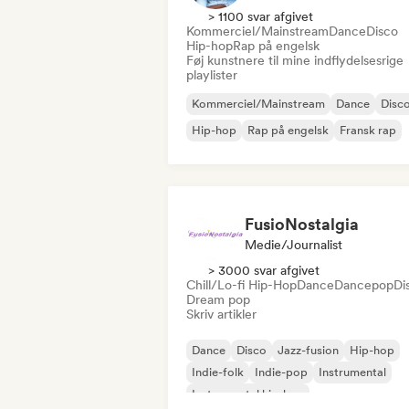
> 1100 svar afgivet
Kommerciel/Mainstream
Dance
Disco
Hip-hop
Rap på engelsk
Føj kunstnere til mine indflydelsesrige
playlister
Kommerciel/Mainstream
Dance
Disc
Hip-hop
Rap på engelsk
Fransk rap
FusioNostalgia
Medie/journalist
> 3000 svar afgivet
Chill/Lo-fi Hip-Hop
Dance
Dancepop
Di
Dream pop
Skriv artikler
Dance
Disco
Jazz-fusion
Hip-hop
Indie-folk
Indie-pop
Instrumental
Instrumental hip-hop