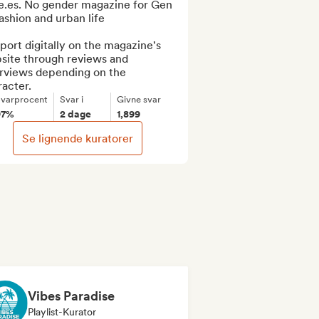
e.es. No gender magazine for Gen 
ashion and urban life

ort digitally on the magazine's 
site through reviews and 
erviews depending on the 
acter.
varprocent
Svar i
Givne svar
97%
2 dage
1,899
Se lignende kuratorer
Vibes Paradise
Playlist-Kurator