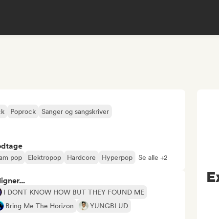
ck
Poprock
Sanger og sangskriver
odtage
am pop
Elektropop
Hardcore
Hyperpop
Se alle +2
E
gner...
I DONT KNOW HOW BUT THEY FOUND ME
Bring Me The Horizon
YUNGBLUD