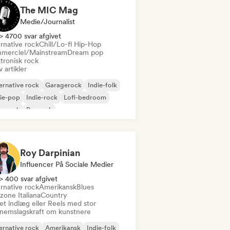
The MIC Mag
Medie/journalist
> 4700 svar afgivet
rnative rock
Chill/Lo-fi Hip-Hop
merciel/Mainstream
Dream pop
tronisk rock
v artikler
ernative rock
Garagerock
Indie-folk
ie-pop
Indie-rock
Lofi-bedroom
p-punk
Poprock
Roy Darpinian
Influencer På Sociale Medier
> 400 svar afgivet
rnative rock
Amerikansk
Blues
zone Italiana
Country
et indlæg eller Reels med stor
nemslagskraft om kunstnere
ernative rock
Amerikansk
Indie-folk