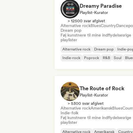
Dreamy Paradise
Playlist-Kurator
> 12500 svar afgivet
Alternative rock
Blues
Country
Dancepo
Dream pop
Føj kunstnere til mine indflydelsesrige
playlister
Alternative rock
Dream pop
Indie-po
Indie-rock
Poprock
R&B
Soul
Blue
The Route of Rock
Playlist-Kurator
> 5300 svar afgivet
Alternative rock
Amerikansk
Blues
Coun
Indie-folk
Føj kunstnere til mine indflydelsesrige
playlister
Alternative rock
Amerikansk
Country