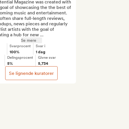
tential Magazine was created with 
goal of showcasing the the best of 
oming music and entertainment. 
ften share full-length reviews, 
dups, news pieces and regularly 
list artists with the goal of 
ting a hub for new ...
Se mere
Svarprocent
Svar i
100%
1 dag
Delingsprocent
Givne svar
5%
5,734
Se lignende kuratorer