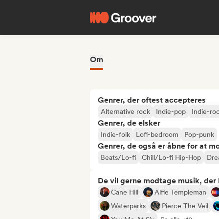
Om
Genrer, der oftest accepteres
Alternative rock
Indie-pop
Indie-ro
Genrer, de elsker
Indie-folk
Lofi-bedroom
Pop-punk
Genrer, de også er åbne for at m
Beats/Lo-fi
Chill/Lo-fi Hip-Hop
Dre
De vil gerne modtage musik, der li
Cane Hill
Alfie Templeman
Waterparks
Pierce The Veil