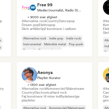
Free 99
Medie/journalist, Radio Station
> 9000 svar afgivet
p
Alternative rock
Country
Dancepop
Alte
Dream pop
Elektropop
Kom
Skriv artikler
Spil kunstnere i radioen
Elek
Skri
Alternative rock
Indie-pop
Indie-rock
p
Alt
Instrumental
Melodisk metal
Pop-punk
Ind
s
Poprock
Progressiv pop
Po
Aeonya
Playlist-Kurator
> 1300 svar afgivet
try
Alternative rock
Kommerciel/Mainstream
Alte
Country
Electronica
Hard rock
Can
Føj kunstnere til mine indflydelsesrige
Opr
playlister
gen
Alternative rock
Kommerciel/Mainstream
Alt