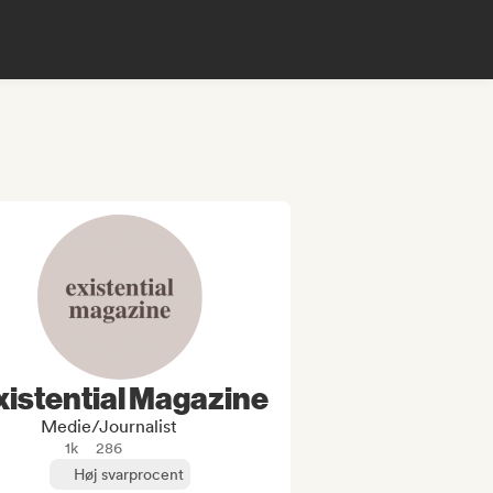
xistential Magazine
Medie/journalist
1k
286
Høj svarprocent