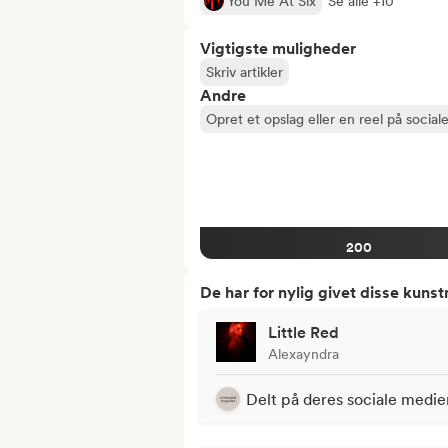
You Me At Six
Se alle +10
Vigtigste muligheder
Skriv artikler
Andre
Opret et opslag eller en reel på social
200
De har for nylig givet disse kuns
Little Red
Alexayndra
Delt på deres sociale medie