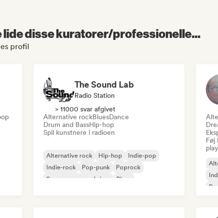
lide disse kuratorer/professionelle...
es profil
The Sound Lab
Radio Station
> 11000 svar afgivet
pop
Alternative rock
Blues
Dance
Alte
Drum and Bass
Hip-hop
Dre
Spil kunstnere i radioen
Eks
Føj 
play
Alternative rock
Hip-hop
Indie-pop
Alt
Indie-rock
Pop-punk
Poprock
Ind
Sanger og sangskriver
Blues
Po