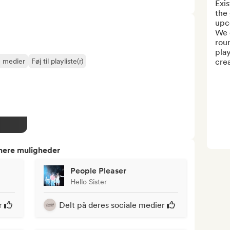
Exis
the 
upc
We o
roun
play
e medier
Føj til playliste(r)
crea
tnere muligheder
People Pleaser
Hello Sister
r
Delt på deres sociale medier