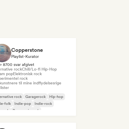
Copperstone
Playlist-Kurator
> 8700 svar afgivet
rnative rock
Chill/Lo-fi Hip-Hop
am pop
Elektronisk rock
perimentel rock
kunstnere til mine indflydelsesrige
lister
ernative rock
Garagerock
Hip-hop
ie-folk
Indie-pop
Indie-rock
prock
Progressiv rock