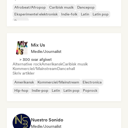
Afrobeat/Afropop
Caribisk musik
Dancepop
Eksperimentel elektronisk
Indie-folk
Latin
Latin pop
Reggae
Mix Us
Medie/journalist
> 300 svar afgivet
Alternative rock
Amerikansk
Caribisk musik
Kommerciel/Mainstream
Dancehall
Skriv artikler
Amerikansk
Kommerciel/Mainstream
Electronica
Hip-hop
Indie-pop
Latin
Latin pop
Poprock
Nuestro Sonido
Medie/journalist