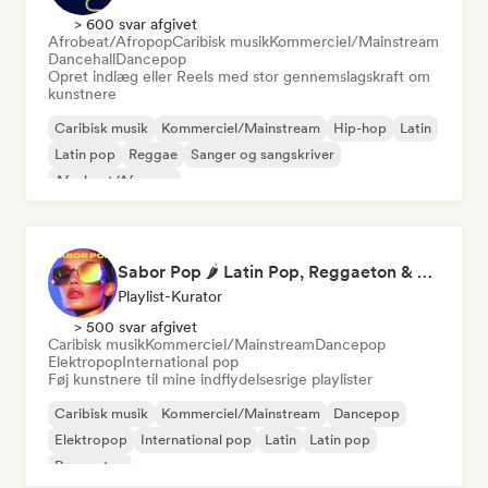
> 600 svar afgivet
Afrobeat/Afropop
Caribisk musik
Kommerciel/Mainstream
Dancehall
Dancepop
Opret indlæg eller Reels med stor gennemslagskraft om
kunstnere
Caribisk musik
Kommerciel/Mainstream
Hip-hop
Latin
Latin pop
Reggae
Sanger og sangskriver
Afrobeat/Afropop
Sabor Pop 🌶️ Latin Pop, Reggaeton & Latin Club Hits
Playlist-Kurator
> 500 svar afgivet
Caribisk musik
Kommerciel/Mainstream
Dancepop
Elektropop
International pop
Føj kunstnere til mine indflydelsesrige playlister
Caribisk musik
Kommerciel/Mainstream
Dancepop
Elektropop
International pop
Latin
Latin pop
Reggaeton