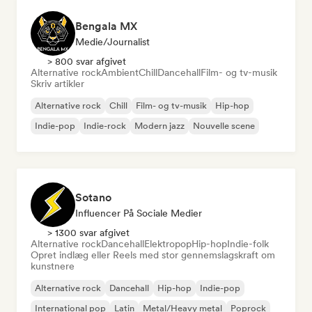
Bengala MX
Medie/journalist
> 800 svar afgivet
Alternative rock
Ambient
Chill
Dancehall
Film- og tv-musik
Skriv artikler
Alternative rock
Chill
Film- og tv-musik
Hip-hop
Indie-pop
Indie-rock
Modern jazz
Nouvelle scene
Sotano
Influencer På Sociale Medier
> 1300 svar afgivet
Alternative rock
Dancehall
Elektropop
Hip-hop
Indie-folk
Opret indlæg eller Reels med stor gennemslagskraft om
kunstnere
Alternative rock
Dancehall
Hip-hop
Indie-pop
International pop
Latin
Metal/Heavy metal
Poprock