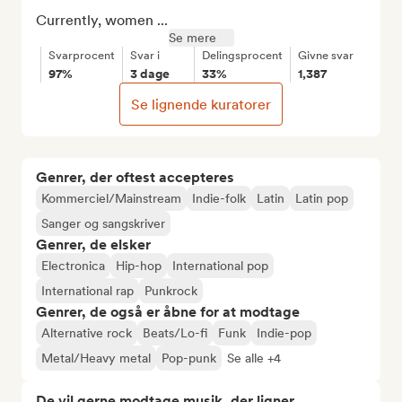
Currently, women ...
Se mere
Svarprocent
Svar i
Delingsprocent
Givne svar
97%
3 dage
33%
1,387
Se lignende kuratorer
Genrer, der oftest accepteres
Kommerciel/Mainstream
Indie-folk
Latin
Latin pop
Sanger og sangskriver
Genrer, de elsker
Electronica
Hip-hop
International pop
International rap
Punkrock
Genrer, de også er åbne for at modtage
Alternative rock
Beats/Lo-fi
Funk
Indie-pop
Metal/Heavy metal
Pop-punk
Se alle +4
De vil gerne modtage musik, der ligner...