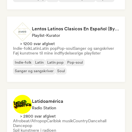
Lentos Latinos Clasicos En Español (By LTMusic)
Playlist-Kurator
> 1200 svar afgivet
Indie-folk
Latin
Latin pop
Pop-soul
Sanger og sangskriver
Føj kunstnere til mine indflydelsesrige playlister
Indie-folk
Latin
Latin pop
Pop-soul
Sanger og sangskriver
Soul
Latidoamérica
Radio Station
> 2800 svar afgivet
Afrobeat/Afropop
Caribisk musik
Country
Dancehall
Dancepop
Spil kunstnere i radioen