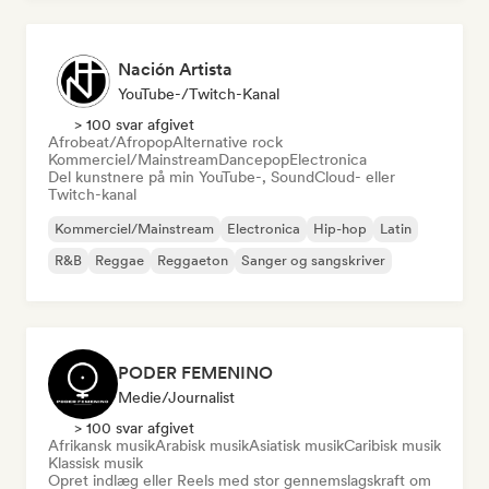
Nación Artista
YouTube-/Twitch-Kanal
> 100 svar afgivet
Afrobeat/Afropop
Alternative rock
Kommerciel/Mainstream
Dancepop
Electronica
Del kunstnere på min YouTube-, SoundCloud- eller
Twitch-kanal
Kommerciel/Mainstream
Electronica
Hip-hop
Latin
R&B
Reggae
Reggaeton
Sanger og sangskriver
PODER FEMENINO
Medie/journalist
> 100 svar afgivet
Afrikansk musik
Arabisk musik
Asiatisk musik
Caribisk musik
Klassisk musik
Opret indlæg eller Reels med stor gennemslagskraft om