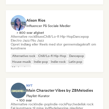
Alison Rios
Influencer På Sociale Medier
> 800 svar afgivet
Alternative rock
Blues
Chill/Lo-fi Hip-Hop
Dancepop
Electro Jazz/Nu Jazz
Opret indlæg eller Reels med stor gennemslagskraft om
kunstnere
Alternative rock
Chill/Lo-fi Hip-Hop
Dancepop
House-musik
Indie-pop
Indie-rock
Latin pop
Modern jazz
NYT
Main Character Vibes by ZBMelodies
Playlist-Kurator
< 100 svar
Alternative rock
Indie-pop
Indie-rock
Psychedelisk rock
Føj kunstnere til mine indflydelsesrige playlister