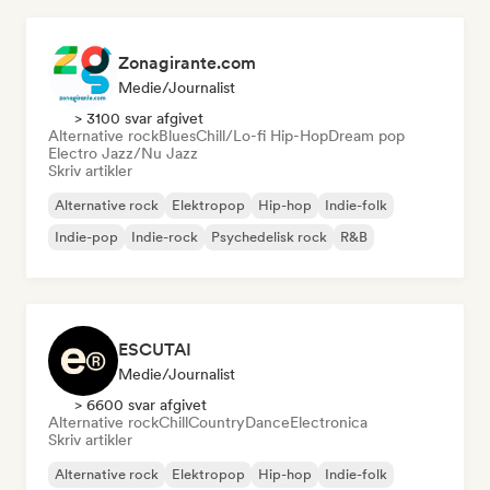
Zonagirante.com
Medie/journalist
> 3100 svar afgivet
Alternative rock
Blues
Chill/Lo-fi Hip-Hop
Dream pop
Electro Jazz/Nu Jazz
Skriv artikler
Alternative rock
Elektropop
Hip-hop
Indie-folk
Indie-pop
Indie-rock
Psychedelisk rock
R&B
ESCUTAI
Medie/journalist
> 6600 svar afgivet
Alternative rock
Chill
Country
Dance
Electronica
Skriv artikler
Alternative rock
Elektropop
Hip-hop
Indie-folk