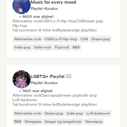
Music for every mood
Playlist-Kurator
> 4600 svar afgivet
Alternative rock
Chill/Lo-fi Hip-Hop
Chill
Dream pop
Hip-hop
Føj kunstnere til mine indflydelsesrige playlister
Alternative rock
Chill/Lo-fi Hip-Hop
Chill
Dream pop
Indie-pop
Indie-rock
Poprock
R&B
LGBTQ+ Playlist 🏳️‍🌈
Playlist-Kurator
> 1400 svar afgivet
Alternative rock
Dancepop
Dream pop
Indie-pop
Lofi-bedroom
Føj kunstnere til mine indflydelsesrige playlister
Alternative rock
Dream pop
Indie-pop
Lofi-bedroom
R&B
Shoegaze
Sanger og sangskriver
Dancepop