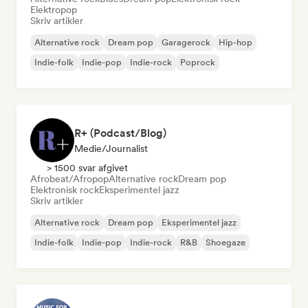
Elektropop
Skriv artikler
Alternative rock
Dream pop
Garagerock
Hip-hop
Indie-folk
Indie-pop
Indie-rock
Poprock
R+ (Podcast/Blog)
Medie/journalist
> 1500 svar afgivet
Afrobeat/Afropop
Alternative rock
Dream pop
Elektronisk rock
Eksperimentel jazz
Skriv artikler
Alternative rock
Dream pop
Eksperimentel jazz
Indie-folk
Indie-pop
Indie-rock
R&B
Shoegaze