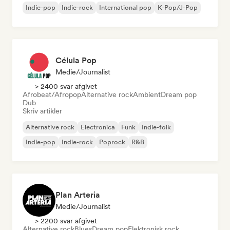
Indie-pop
Indie-rock
International pop
K-Pop/J-Pop
Célula Pop
Medie/journalist
> 2400 svar afgivet
Afrobeat/Afropop
Alternative rock
Ambient
Dream pop
Dub
Skriv artikler
Alternative rock
Electronica
Funk
Indie-folk
Indie-pop
Indie-rock
Poprock
R&B
Plan Arteria
Medie/journalist
> 2200 svar afgivet
Alternative rock
Blues
Dream pop
Elektronisk rock