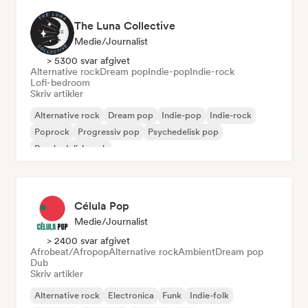
The Luna Collective
Medie/journalist
> 5300 svar afgivet
Alternative rock
Dream pop
Indie-pop
Indie-rock
Lofi-bedroom
Skriv artikler
Alternative rock
Dream pop
Indie-pop
Indie-rock
Poprock
Progressiv pop
Psychedelisk pop
Psychedelisk rock
Célula Pop
Medie/journalist
> 2400 svar afgivet
Afrobeat/Afropop
Alternative rock
Ambient
Dream pop
Dub
Skriv artikler
Alternative rock
Electronica
Funk
Indie-folk