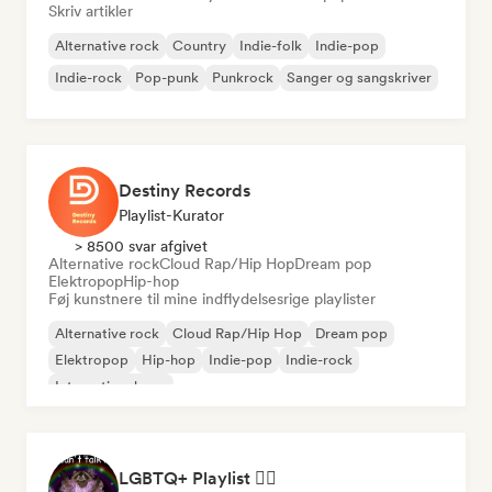
Skriv artikler
Alternative rock
Country
Indie-folk
Indie-pop
Indie-rock
Pop-punk
Punkrock
Sanger og sangskriver
Destiny Records
Playlist-Kurator
> 8500 svar afgivet
Alternative rock
Cloud Rap/Hip Hop
Dream pop
Elektropop
Hip-hop
Føj kunstnere til mine indflydelsesrige playlister
Alternative rock
Cloud Rap/Hip Hop
Dream pop
Elektropop
Hip-hop
Indie-pop
Indie-rock
International pop
LGBTQ+ Playlist 🏳️‍🌈