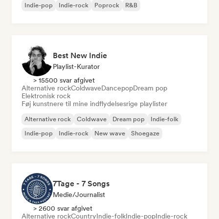
Indie-pop
Indie-rock
Poprock
R&B
Best New Indie
Playlist-Kurator
> 15500 svar afgivet
Alternative rock
Coldwave
Dancepop
Dream pop
Elektronisk rock
Føj kunstnere til mine indflydelsesrige playlister
Alternative rock
Coldwave
Dream pop
Indie-folk
Indie-pop
Indie-rock
New wave
Shoegaze
7Tage - 7 Songs
Medie/journalist
> 2600 svar afgivet
Alternative rock
Country
Indie-folk
Indie-pop
Indie-rock