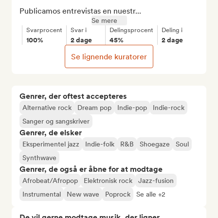
Publicamos entrevistas en nuestr...
Se mere
Svarprocent
Svar i
Delingsprocent
Deling i
100%
2 dage
45%
2 dage
Se lignende kuratorer
Genrer, der oftest accepteres
Alternative rock
Dream pop
Indie-pop
Indie-rock
Sanger og sangskriver
Genrer, de elsker
Eksperimentel jazz
Indie-folk
R&B
Shoegaze
Soul
Synthwave
Genrer, de også er åbne for at modtage
Afrobeat/Afropop
Elektronisk rock
Jazz-fusion
Instrumental
New wave
Poprock
Se alle +2
De vil gerne modtage musik, der ligner...