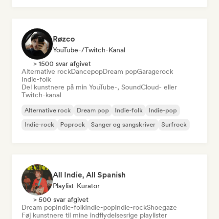
Røzco
YouTube-/Twitch-Kanal
> 1500 svar afgivet
Alternative rock
Dancepop
Dream pop
Garagerock
Indie-folk
Del kunstnere på min YouTube-, SoundCloud- eller
Twitch-kanal
Alternative rock
Dream pop
Indie-folk
Indie-pop
Indie-rock
Poprock
Sanger og sangskriver
Surfrock
All Indie, All Spanish
Playlist-Kurator
> 500 svar afgivet
Dream pop
Indie-folk
Indie-pop
Indie-rock
Shoegaze
Føj kunstnere til mine indflydelsesrige playlister