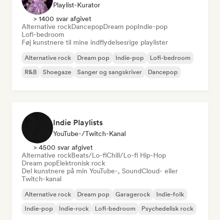
Playlist-Kurator
> 1400 svar afgivet
Alternative rock
Dancepop
Dream pop
Indie-pop
Lofi-bedroom
Føj kunstnere til mine indflydelsesrige playlister
Alternative rock
Dream pop
Indie-pop
Lofi-bedroom
R&B
Shoegaze
Sanger og sangskriver
Dancepop
Indie Playlists
YouTube-/Twitch-Kanal
> 4500 svar afgivet
Alternative rock
Beats/Lo-fi
Chill/Lo-fi Hip-Hop
Dream pop
Elektronisk rock
Del kunstnere på min YouTube-, SoundCloud- eller
Twitch-kanal
Alternative rock
Dream pop
Garagerock
Indie-folk
Indie-pop
Indie-rock
Lofi-bedroom
Psychedelisk rock