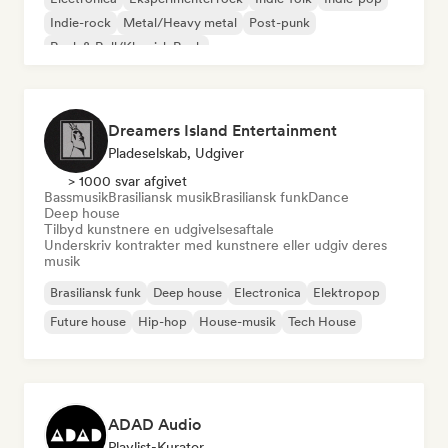
Indie-rock
Metal/Heavy metal
Post-punk
Rock & Roll/Klassisk Rock
Dreamers Island Entertainment
Pladeselskab, Udgiver
> 1000 svar afgivet
Bassmusik
Brasiliansk musik
Brasiliansk funk
Dance
Deep house
Tilbyd kunstnere en udgivelsesaftale
Underskriv kontrakter med kunstnere eller udgiv deres
musik
Brasiliansk funk
Deep house
Electronica
Elektropop
Future house
Hip-hop
House-musik
Tech House
ADAD Audio
Playlist-Kurator