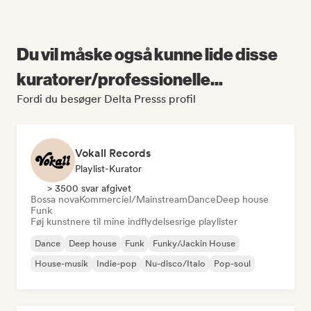
Du vil måske også kunne lide disse
kuratorer/professionelle...
Fordi du besøger Delta Presss profil
Vokall Records
Playlist-Kurator
> 3500 svar afgivet
Bossa nova
Kommerciel/Mainstream
Dance
Deep house
Funk
Føj kunstnere til mine indflydelsesrige playlister
Dance
Deep house
Funk
Funky/Jackin House
House-musik
Indie-pop
Nu-disco/Italo
Pop-soul