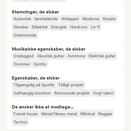
Stemninger, de elsker
Autentisk
Iørefaldende
Afslappet
Moderne
Kreativ
Dansbar
Eklektisk
Energisk
Hardcore
Lo-fi
Drømmende
Musikalske egenskaber, de elsker
Unplugged
Akustisk guitar
Autotune
Elektrisk guitar
Trommer
Synths
Egenskaber, de elsker
Tilgængelig på Spotify
Tidligt projekt
Uafhængig kunstner
Kommende projekt
Ungt talent
De ønsker ikke at modtage...
Fransk house
Metal/Heavy metal
Minimal
Reggae
Techno