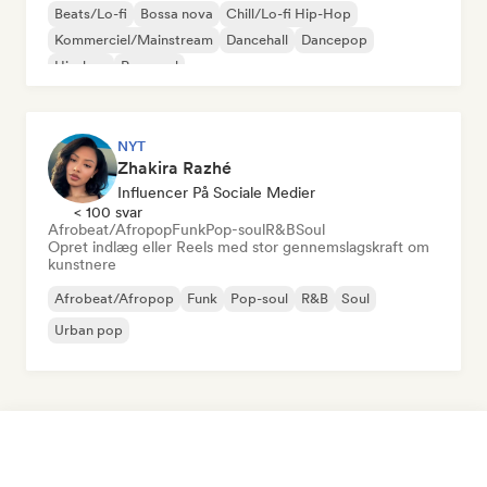
Beats/Lo-fi
Bossa nova
Chill/Lo-fi Hip-Hop
Kommerciel/Mainstream
Dancehall
Dancepop
Hip-hop
Pop-soul
NYT
Zhakira Razhé
Influencer På Sociale Medier
< 100 svar
Afrobeat/Afropop
Funk
Pop-soul
R&B
Soul
Opret indlæg eller Reels med stor gennemslagskraft om
kunstnere
Afrobeat/Afropop
Funk
Pop-soul
R&B
Soul
Urban pop