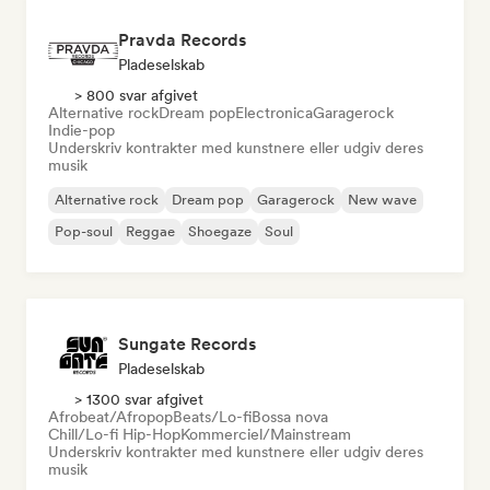
Pravda Records
Pladeselskab
> 800 svar afgivet
Alternative rock
Dream pop
Electronica
Garagerock
Indie-pop
Underskriv kontrakter med kunstnere eller udgiv deres
musik
Alternative rock
Dream pop
Garagerock
New wave
Pop-soul
Reggae
Shoegaze
Soul
Sungate Records
Pladeselskab
> 1300 svar afgivet
Afrobeat/Afropop
Beats/Lo-fi
Bossa nova
Chill/Lo-fi Hip-Hop
Kommerciel/Mainstream
Underskriv kontrakter med kunstnere eller udgiv deres
musik