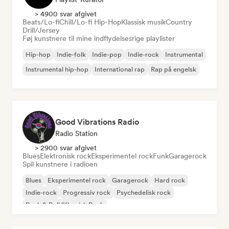
> 4900 svar afgivet
Beats/Lo-fi
Chill/Lo-fi Hip-Hop
Klassisk musik
Country
Drill/Jersey
Føj kunstnere til mine indflydelsesrige playlister
Hip-hop
Indie-folk
Indie-pop
Indie-rock
Instrumental
Instrumental hip-hop
International rap
Rap på engelsk
Good Vibrations Radio
Radio Station
> 2900 svar afgivet
Blues
Elektronisk rock
Eksperimentel rock
Funk
Garagerock
Spil kunstnere i radioen
Blues
Eksperimentel rock
Garagerock
Hard rock
Indie-rock
Progressiv rock
Psychedelisk rock
Rock & Roll/Klassisk Rock