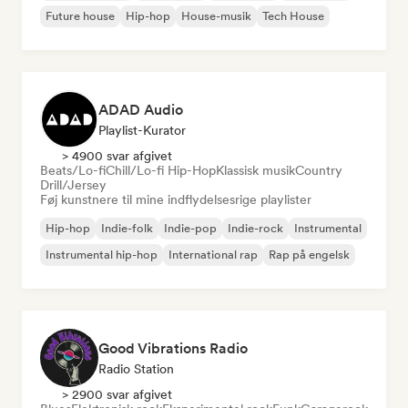
Future house
Hip-hop
House-musik
Tech House
ADAD Audio
Playlist-Kurator
> 4900 svar afgivet
Beats/Lo-fi
Chill/Lo-fi Hip-Hop
Klassisk musik
Country
Drill/Jersey
Føj kunstnere til mine indflydelsesrige playlister
Hip-hop
Indie-folk
Indie-pop
Indie-rock
Instrumental
Instrumental hip-hop
International rap
Rap på engelsk
Good Vibrations Radio
Radio Station
> 2900 svar afgivet