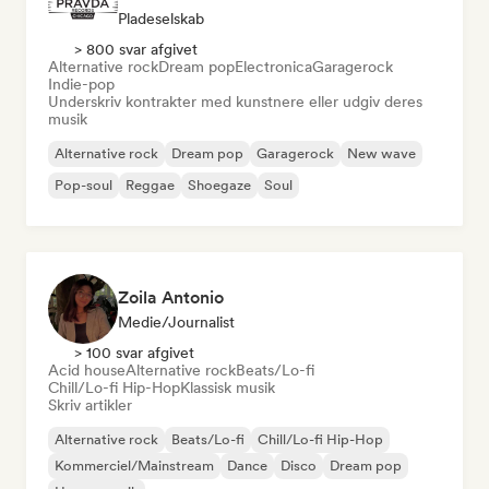
Pladeselskab
> 800 svar afgivet
Alternative rock
Dream pop
Electronica
Garagerock
Indie-pop
Underskriv kontrakter med kunstnere eller udgiv deres
musik
Alternative rock
Dream pop
Garagerock
New wave
Pop-soul
Reggae
Shoegaze
Soul
Zoila Antonio
Medie/journalist
> 100 svar afgivet
Acid house
Alternative rock
Beats/Lo-fi
Chill/Lo-fi Hip-Hop
Klassisk musik
Skriv artikler
Alternative rock
Beats/Lo-fi
Chill/Lo-fi Hip-Hop
Kommerciel/Mainstream
Dance
Disco
Dream pop