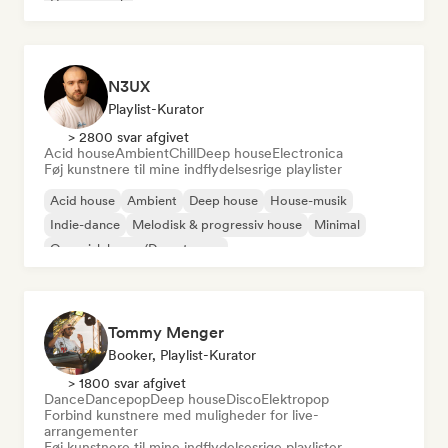
House-musik
N3UX
Playlist-Kurator
> 2800 svar afgivet
Acid house
Ambient
Chill
Deep house
Electronica
Føj kunstnere til mine indflydelsesrige playlister
Acid house
Ambient
Deep house
House-musik
Indie-dance
Melodisk & progressiv house
Minimal
Organisk house/Downtempo
Tommy Menger
Booker, Playlist-Kurator
> 1800 svar afgivet
Dance
Dancepop
Deep house
Disco
Elektropop
Forbind kunstnere med muligheder for live-
arrangementer
Føj kunstnere til mine indflydelsesrige playlister