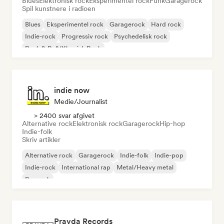
Blues
Elektronisk rock
Eksperimentel rock
Funk
Garagerock
Spil kunstnere i radioen
Blues
Eksperimentel rock
Garagerock
Hard rock
Indie-rock
Progressiv rock
Psychedelisk rock
Rock & Roll/Klassisk Rock
indie now
Medie/journalist
> 2400 svar afgivet
Alternative rock
Elektronisk rock
Garagerock
Hip-hop
Indie-folk
Skriv artikler
Alternative rock
Garagerock
Indie-folk
Indie-pop
Indie-rock
International rap
Metal/Heavy metal
Poprock
Pravda Records