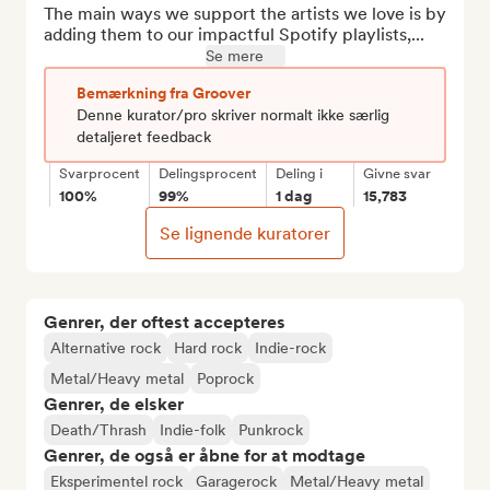
The main ways we support the artists we love is by 
adding them to our impactful Spotify playlists,...
Se mere
Bemærkning fra Groover
Denne kurator/pro skriver normalt ikke særlig
detaljeret feedback
Svarprocent
Delingsprocent
Deling i
Givne svar
100%
99%
1 dag
15,783
Se lignende kuratorer
Genrer, der oftest accepteres
Alternative rock
Hard rock
Indie-rock
Metal/Heavy metal
Poprock
Genrer, de elsker
Death/Thrash
Indie-folk
Punkrock
Genrer, de også er åbne for at modtage
Eksperimentel rock
Garagerock
Metal/Heavy metal