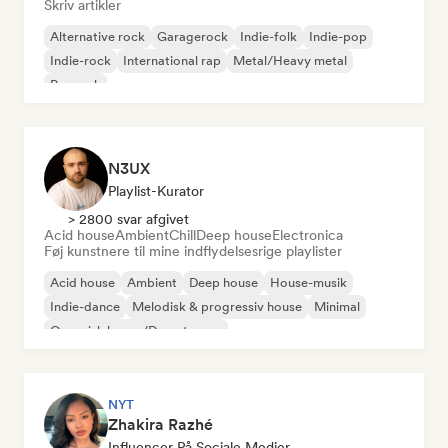
Skriv artikler
Alternative rock
Garagerock
Indie-folk
Indie-pop
Indie-rock
International rap
Metal/Heavy metal
Poprock
N3UX
Playlist-Kurator
> 2800 svar afgivet
Acid house
Ambient
Chill
Deep house
Electronica
Føj kunstnere til mine indflydelsesrige playlister
Acid house
Ambient
Deep house
House-musik
Indie-dance
Melodisk & progressiv house
Minimal
Organisk house/Downtempo
NYT
Zhakira Razhé
Influencer På Sociale Medier