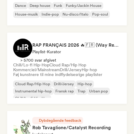
Dance
Deep house
Funk
Funky/Jackin House
House-musik
Indie-pop
Nu-disco/Italo
Pop-soul
RAP FRANÇAIS 2026 🔥🇫🇷 (Way Records)
Playlist-Kurator
> 5700 svar afgivet
Chill/Lo-fi Hip-Hop
Cloud Rap/Hip Hop
Kommerciel/Mainstream
Drill/Jersey
Hip-hop
Føj kunstnere til mine indflydelsesrige playlister
Cloud Rap/Hip Hop
Drill/Jersey
Hip-hop
Instrumental hip-hop
Fransk rap
Trap
Urban pop
Chill/Lo-fi Hip-Hop
Dybdegående feedback
Rob Tavaglione/Catalyst Recording