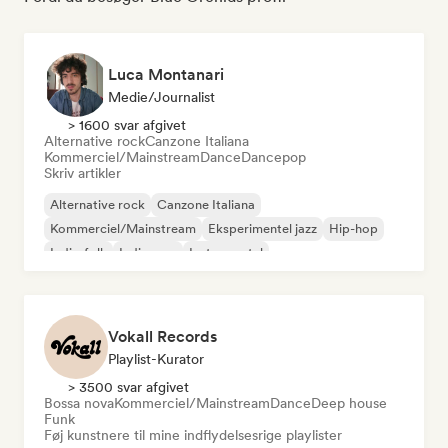
Luca Montanari
Medie/journalist
> 1600 svar afgivet
Alternative rock
Canzone Italiana
Kommerciel/Mainstream
Dance
Dancepop
Skriv artikler
Alternative rock
Canzone Italiana
Kommerciel/Mainstream
Eksperimentel jazz
Hip-hop
Indie-folk
Indie-pop
Instrumental
Vokall Records
Playlist-Kurator
> 3500 svar afgivet
Bossa nova
Kommerciel/Mainstream
Dance
Deep house
Funk
Føj kunstnere til mine indflydelsesrige playlister