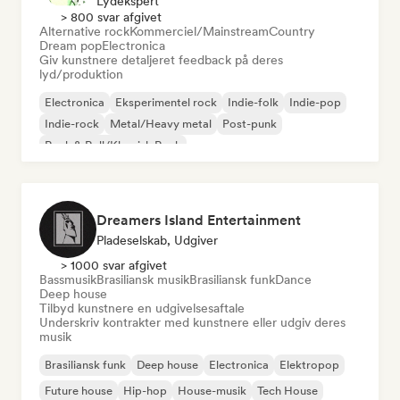
Lydekspert
> 800 svar afgivet
Alternative rock
Kommerciel/Mainstream
Country
Dream pop
Electronica
Giv kunstnere detaljeret feedback på deres
lyd/produktion
Electronica
Eksperimentel rock
Indie-folk
Indie-pop
Indie-rock
Metal/Heavy metal
Post-punk
Rock & Roll/Klassisk Rock
Dreamers Island Entertainment
Pladeselskab, Udgiver
> 1000 svar afgivet
Bassmusik
Brasiliansk musik
Brasiliansk funk
Dance
Deep house
Tilbyd kunstnere en udgivelsesaftale
Underskriv kontrakter med kunstnere eller udgiv deres
musik
Brasiliansk funk
Deep house
Electronica
Elektropop
Future house
Hip-hop
House-musik
Tech House