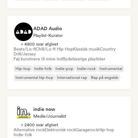
ADAD Audio
Playlist-Kurator
> 4900 svar afgivet
Beats/Lo-fi
Chill/Lo-fi Hip-Hop
Klassisk musik
Country
Drill/Jersey
Føj kunstnere til mine indflydelsesrige playlister
Hip-hop
Indie-folk
Indie-pop
Indie-rock
Instrumental
Instrumental hip-hop
International rap
Rap på engelsk
indie now
Medie/journalist
> 2400 svar afgivet
Alternative rock
Elektronisk rock
Garagerock
Hip-hop
Indie-folk