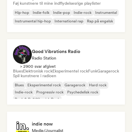
Føj kunstnere til mine indflydelsesrige playlister
Hip-hop
Indie-folk
Indie-pop
Indie-rock
Instrumental
Instrumental hip-hop
International rap
Rap på engelsk
Good Vibrations Radio
Radio Station
> 2900 svar afgivet
Blues
Elektronisk rock
Eksperimentel rock
Funk
Garagerock
Spil kunstnere i radioen
Blues
Eksperimentel rock
Garagerock
Hard rock
Indie-rock
Progressiv rock
Psychedelisk rock
Rock & Roll/Klassisk Rock
indie now
Medie/journalist