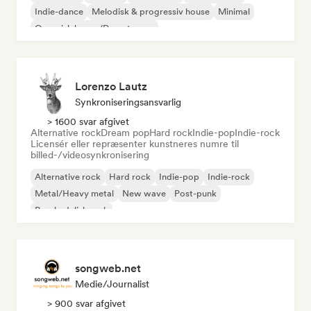
Indie-dance
Melodisk & progressiv house
Minimal
Organisk house/Downtempo
Lorenzo Lautz
Synkroniseringsansvarlig
> 1600 svar afgivet
Alternative rock
Dream pop
Hard rock
Indie-pop
Indie-rock
Licensér eller repræsenter kunstneres numre til
billed-/videosynkronisering
Alternative rock
Hard rock
Indie-pop
Indie-rock
Metal/Heavy metal
New wave
Post-punk
Psychedelisk rock
songweb.net
Medie/journalist
> 900 svar afgivet