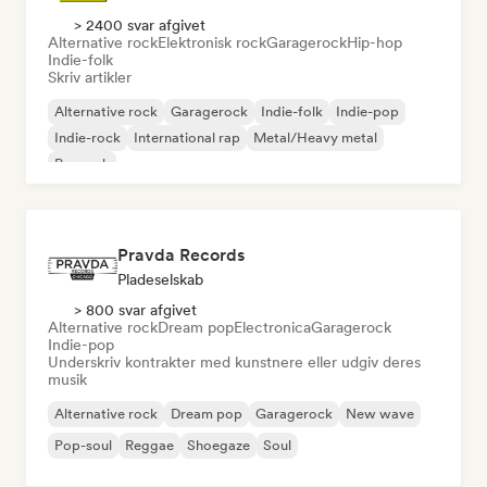
> 2400 svar afgivet
Alternative rock
Elektronisk rock
Garagerock
Hip-hop
Indie-folk
Skriv artikler
Alternative rock
Garagerock
Indie-folk
Indie-pop
Indie-rock
International rap
Metal/Heavy metal
Poprock
Pravda Records
Pladeselskab
> 800 svar afgivet
Alternative rock
Dream pop
Electronica
Garagerock
Indie-pop
Underskriv kontrakter med kunstnere eller udgiv deres
musik
Alternative rock
Dream pop
Garagerock
New wave
Pop-soul
Reggae
Shoegaze
Soul