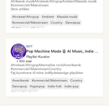
Afrikansk musik
Afrobeat/Afropop
Ambient
Klassisk musik
Kommerciel/Mainstream
Skriv artikler
Afrobeat/Afropop
Ambient
Klassisk musik
Kommerciel/Mainstream
Country
Dancepop
Drill/Jersey
Hip-hop
NYT
Pop Machine Mode 🤖 AI Music, Indie Pop & Dream Pop
Playlist-Kurator
< 100 svar
Afrobeat/Afropop
Alternative rock
Amerikansk
Kommerciel/Mainstream
Country
Føj kunstnere til mine indflydelsesrige playlister
Amerikansk
Kommerciel/Mainstream
Country
Dancepop
Hyperpop
Indie-folk
Indie-pop
International pop