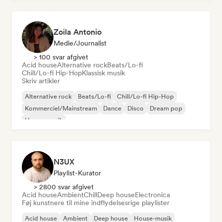
Zoila Antonio
Medie/journalist
> 100 svar afgivet
Acid house
Alternative rock
Beats/Lo-fi
Chill/Lo-fi Hip-Hop
Klassisk musik
Skriv artikler
Alternative rock
Beats/Lo-fi
Chill/Lo-fi Hip-Hop
Kommerciel/Mainstream
Dance
Disco
Dream pop
House-musik
N3UX
Playlist-Kurator
> 2800 svar afgivet
Acid house
Ambient
Chill
Deep house
Electronica
Føj kunstnere til mine indflydelsesrige playlister
Acid house
Ambient
Deep house
House-musik