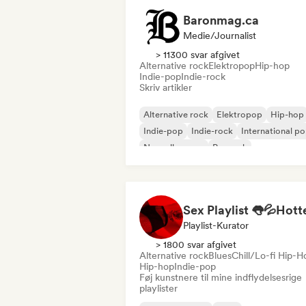
Baronmag.ca
Medie/journalist
> 11300 svar afgivet
Alternative rock
Elektropop
Hip-hop
Indie-pop
Indie-rock
Skriv artikler
Alternative rock
Elektropop
Hip-hop
Indie-pop
Indie-rock
International p
Nouvelle scene
Poprock
Playlist-Kurator
> 1800 svar afgivet
Alternative rock
Blues
Chill/Lo-fi Hip-H
Hip-hop
Indie-pop
Føj kunstnere til mine indflydelsesrige
playlister