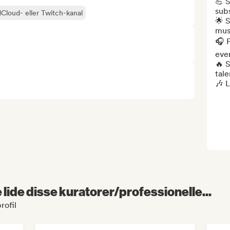
💪 S
subs
Cloud- eller Twitch-kanal
🌟 S
musi
🎧 F
ever
🔥 S
tale
🎶 L
lide disse kuratorer/professionelle...
rofil