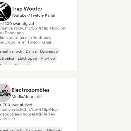
Trap Woofer
YouTube-/Twitch-Kanal
> 1200 svar afgivet
rnative rock
Chill/Lo-fi Hip-Hop
Chill
ce
Dancepop
 kunstnere på min YouTube-,
ndCloud- eller Twitch-kanal
ernative rock
Dance
Dancepop
ctronica
Elektropop
Hip-hop
ie-pop
Poprock
Electrozombies
Medie/journalist
> 700 svar afgivet
rnative rock
Chill/Lo-fi Hip-Hop
cepop
Deep house
Drill/Jersey
v artikler
ernative rock
Dancepop
Hip-hop