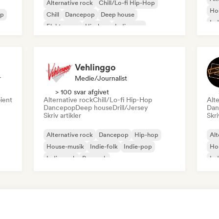
Alternative rock
Chill/Lo-fi Hip-Hop
Ho
op
Chill
Dancepop
Deep house
Ind
Elektropop
Hip-hop
Indie-pop
Vehlinggo
r
Medie/journalist
> 100 svar afgivet
ient
Alternative rock
Chill/Lo-fi Hip-Hop
Alte
Dancepop
Deep house
Drill/Jersey
Dan
Skriv artikler
Skri
Alternative rock
Dancepop
Hip-hop
Alt
House-musik
Indie-folk
Indie-pop
Ho
Indie-rock
Poprock
Ind