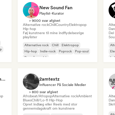
New Sound Fan
Playlist-Kurator
> 9000 svar afgivet
Alternative rock
Chill
Country
Elektropop
Alte
Hip-hop
Dan
Føj kunstnere til mine indflydelsesrige
Del
playlister
Sou
Alternative rock
Chill
Elektropop
Alt
op
Hip-hop
Indie-rock
Poprock
Pop-soul
Ele
Rap på engelsk
Ind
Sex Playlist 👅💦Hottest Bedroom Music🔞 (Isabel LaRosa, Hotel Montell Fish, Two feet, Dove Cameron)
2amtextz
Influencer På Sociale Medier
> 800 svar afgivet
op
Afrobeat/Afropop
Alternative rock
Ambient
Alte
Blues
Chill/Lo-fi Hip-Hop
Dan
Opret indlæg eller Reels med stor
Skri
gennemslagskraft om kunstnere
Alt