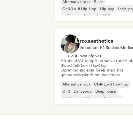
Alternative rock
Blues
Chill/Lo-fi Hip-Hop
Hip-hop
Indie-p
Indie-rock
Poprock
R&B
roxaesthetics
Influencer På Sociale Medie
> 300 svar afgivet
Afrobeat/Afropop
Alternative rock
Amb
Blues
Chill/Lo-fi Hip-Hop
Opret indlæg eller Reels med stor
gennemslagskraft om kunstnere
Alternative rock
Chill/Lo-fi Hip-Hop
Chill
Dancepop
Deep house
Elektropop
Hip-hop
Indie-pop