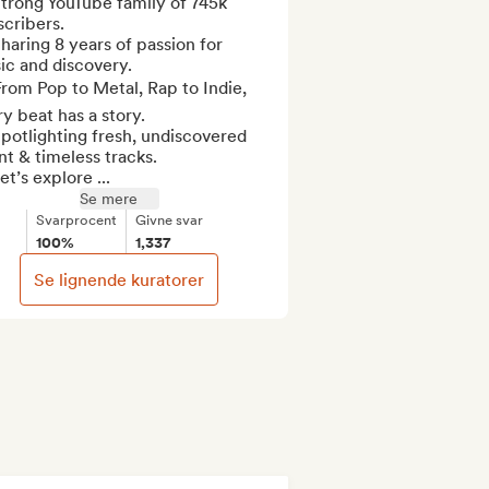
trong YouTube family of 745k 
cribers.

haring 8 years of passion for 
c and discovery.

rom Pop to Metal, Rap to Indie, 
y beat has a story.

potlighting fresh, undiscovered 
nt & timeless tracks.

et’s explore ...
Se mere
Svarprocent
Givne svar
100%
1,337
Se lignende kuratorer