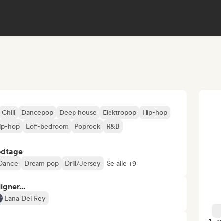
Chill
Dancepop
Deep house
Elektropop
Hip-hop
hip-hop
Lofi-bedroom
Poprock
R&B
odtage
Dance
Dream pop
Drill/Jersey
Se alle +9
gner...
Lana Del Rey