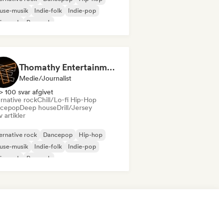
use-musik
Indie-folk
Indie-pop
ie-rock
Poprock
Thomathy Entertainment
Medie/journalist
> 100 svar afgivet
rnative rock
Chill/Lo-fi Hip-Hop
cepop
Deep house
Drill/Jersey
v artikler
ernative rock
Dancepop
Hip-hop
use-musik
Indie-folk
Indie-pop
ie-rock
Poprock