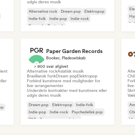
udgiv deres musik
Ele
Alternative rock
Dream pop
Elektropop
Hy
Indie-folk
Indie-pop
Indie-rock
Ind
Poprock
Postrock
Paper Garden Records
Booker, Pladeselskab
> 800 svar afgivet
ient
Alternative rock
Asiatisk musik
Alte
Brasiliansk funk
Dream pop
Elektropop
Chi
ller
Forbind kunstnere med muligheder for
For
live-arrangementer
liv
Underskriv kontrakter med kunstnere eller
Skri
udgiv deres musik
Vælg
Dream pop
Elektropop
Indie-folk
Am
op
Indie-pop
Indie-rock
Psychedelisk pop
Chi
R&B
Sanger og sangskriver
Hi
Mo