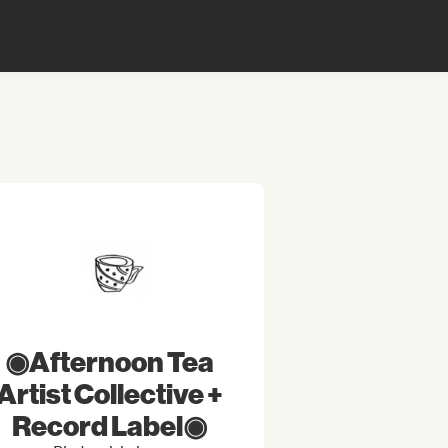
◉Afternoon Tea
Artist Collective +
Record Label◉