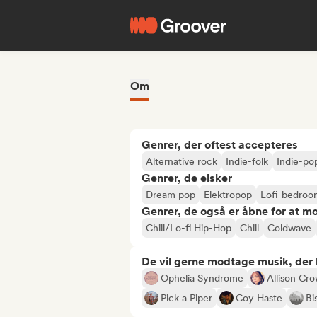
Om
Genrer, der oftest accepteres
Alternative rock
Indie-folk
Indie-po
Genrer, de elsker
Dream pop
Elektropop
Lofi-bedroo
Genrer, de også er åbne for at m
Chill/Lo-fi Hip-Hop
Chill
Coldwave
De vil gerne modtage musik, der li
Ophelia Syndrome
Allison Cr
Pick a Piper
Coy Haste
Bi