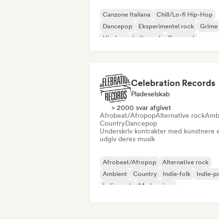
Canzone Italiana
Chill/Lo-fi Hip-Hop
Dancepop
Eksperimentel rock
Grime
Hip-hop
Indie-rock
Pop-soul
Celebration Records
Pladeselskab
> 2000 svar afgivet
Afrobeat/Afropop
Alternative rock
Amb
Country
Dancepop
Underskriv kontrakter med kunstnere e
udgiv deres musik
Afrobeat/Afropop
Alternative rock
Ambient
Country
Indie-folk
Indie-p
Indie-rock
Modern jazz