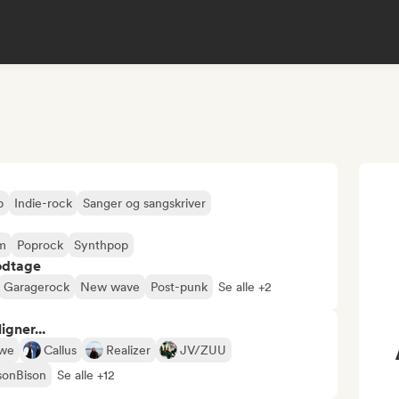
p
Indie-rock
Sanger og sangskriver
m
Poprock
Synthpop
odtage
Garagerock
New wave
Post-punk
Se alle +2
gner...
owe
Callus
Realizer
JV/ZUU
sonBison
Se alle +12