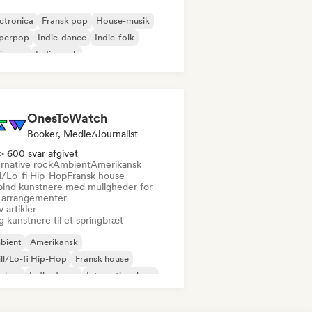
ctronica
Fransk pop
House-musik
perpop
Indie-dance
Indie-folk
ie-pop
Indie-rock
OnesToWatch
Booker, Medie/journalist
> 600 svar afgivet
rnative rock
Ambient
Amerikansk
ll/Lo-fi Hip-Hop
Fransk house
bind kunstnere med muligheder for
e-arrangementer
v artikler
 kunstnere til et springbræt
bient
Amerikansk
ll/Lo-fi Hip-Hop
Fransk house
p-hop
Indie-dance
International rap
dern jazz