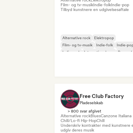
Alternative rock
Elektropop
Film- og tv-musik
Indie-folk
Indie-pop
Tilbyd kunstnere en udgivelsesaftale
Alternative rock
Elektropop
Film- og tv-musik
Indie-folk
Indie-po
Indie-rock
International pop
Poprock
Free Club Factory
Pladeselskab
> 800 svar afgivet
Alternative rock
Blues
Canzone Italiana
Chill/Lo-fi Hip-Hop
Chill
Underskriv kontrakter med kunstnere e
udgiv deres musik