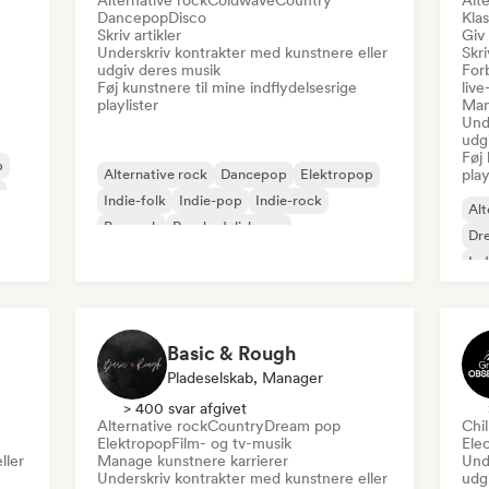
Alternative rock
Coldwave
Country
Alte
Dancepop
Disco
Klas
Skriv artikler
Giv
Underskriv kontrakter med kunstnere eller
Skri
udgiv deres musik
For
Føj kunstnere til mine indflydelsesrige
liv
playlister
Man
Und
udg
Føj 
p
Alternative rock
Dancepop
Elektropop
play
Indie-folk
Indie-pop
Indie-rock
Alt
Poprock
Psychedelisk pop
Dr
Ind
Basic & Rough
Pladeselskab, Manager
> 400 svar afgivet
Alternative rock
Country
Dream pop
Chi
Elektropop
Film- og tv-musik
Ele
ller
Manage kunstnere karrierer
Und
Underskriv kontrakter med kunstnere eller
udg