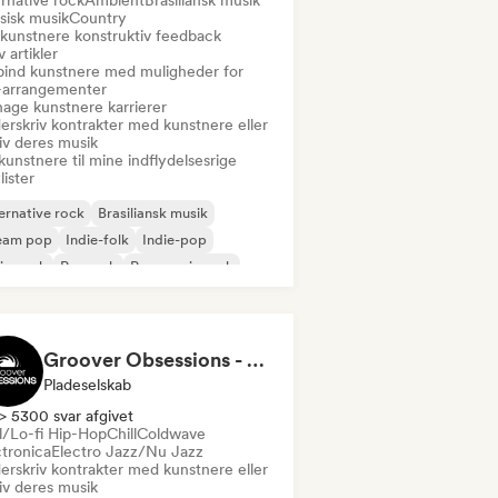
rnative rock
Ambient
Brasiliansk musik
sisk musik
Country
 kunstnere konstruktiv feedback
v artikler
bind kunstnere med muligheder for
e-arrangementer
age kunstnere karrierer
erskriv kontrakter med kunstnere eller
iv deres musik
kunstnere til mine indflydelsesrige
lister
ernative rock
Brasiliansk musik
eam pop
Indie-folk
Indie-pop
ie-rock
Poprock
Progressiv rock
Groover Obsessions - The Artist Accelerator
Pladeselskab
> 5300 svar afgivet
ll/Lo-fi Hip-Hop
Chill
Coldwave
ctronica
Electro Jazz/Nu Jazz
erskriv kontrakter med kunstnere eller
iv deres musik