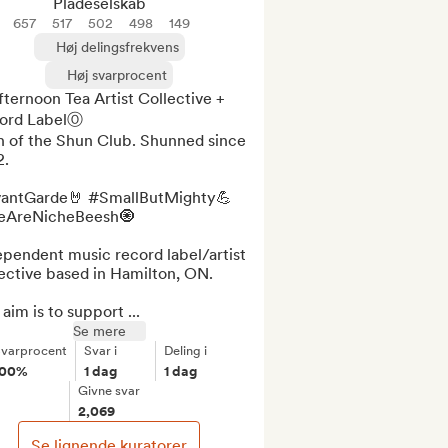
Pladeselskab
657
517
502
498
149
Høj delingsfrekvens
Høj svarprocent
ernoon Tea Artist Collective + 
ord LabelⓄ

n of the Shun Club. Shunned since 
.

antGarde🤘 #SmallButMighty💪 
AreNicheBeesh🧿

pendent music record label/artist 
ective based in Hamilton, ON.

aim is to support ...
Se mere
varprocent
Svar i
Deling i
100%
1 dag
1 dag
Givne svar
2,069
Se lignende kuratorer