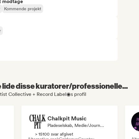
at modtage
r
Kommende projekt
r
lide disse kuratorer/professionelle...
ist Collective + Record Label◉s profil
Chalkpit Music
Pladeselskab, Medie/journalist, Playlist-Kurator
> 15100 svar afgivet