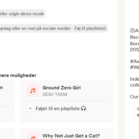
ller udgiv deres musik
pslag eller en reel på sociale medier
Føj til playliste(r)
ⓄAft
Rec
Bor
2012
#Av
#We
tnere muligheder
Inde
coll
on
Ground Zero Girl
DESU TAEM
Our 
Føjet til en playliste
S
Why Not Just Get a Cat?