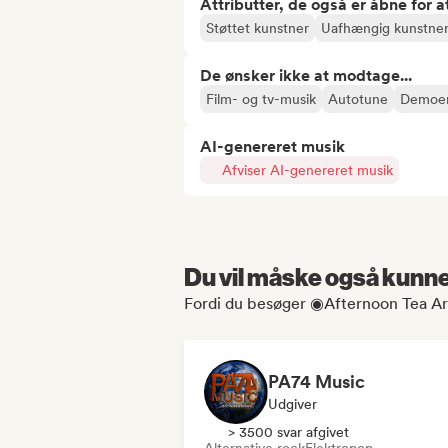
Attributter, de også er åbne for 
Støttet kunstner
Uafhængig kunstne
De ønsker ikke at modtage...
Film- og tv-musik
Autotune
Demoe
AI-genereret musik
Afviser AI-genereret musik
Du vil måske også kunne 
Fordi du besøger ◉Afternoon Tea Art
PA74 Music
Udgiver
> 3500 svar afgivet