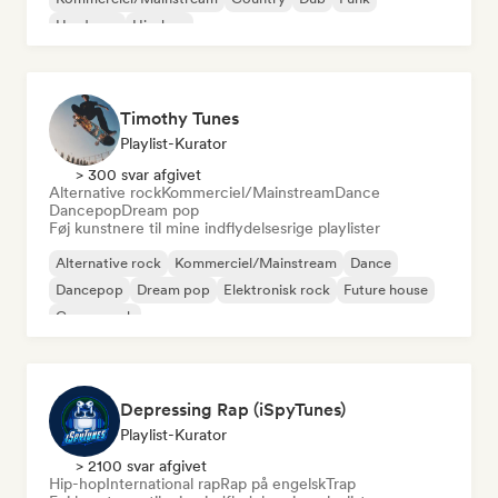
Hardcore
Hip-hop
Timothy Tunes
Playlist-Kurator
> 300 svar afgivet
Alternative rock
Kommerciel/Mainstream
Dance
Dancepop
Dream pop
Føj kunstnere til mine indflydelsesrige playlister
Alternative rock
Kommerciel/Mainstream
Dance
Dancepop
Dream pop
Elektronisk rock
Future house
Garagerock
Depressing Rap (iSpyTunes)
Playlist-Kurator
> 2100 svar afgivet
Hip-hop
International rap
Rap på engelsk
Trap