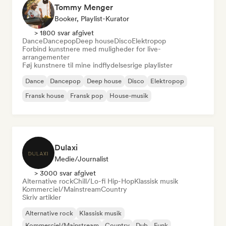
Tommy Menger
Booker, Playlist-Kurator
> 1800 svar afgivet
Dance
Dancepop
Deep house
Disco
Elektropop
Forbind kunstnere med muligheder for live-
arrangementer
Føj kunstnere til mine indflydelsesrige playlister
Dance
Dancepop
Deep house
Disco
Elektropop
Fransk house
Fransk pop
House-musik
Dulaxi
Medie/journalist
> 3000 svar afgivet
Alternative rock
Chill/Lo-fi Hip-Hop
Klassisk musik
Kommerciel/Mainstream
Country
Skriv artikler
Alternative rock
Klassisk musik
Kommerciel/Mainstream
Country
Dub
Funk