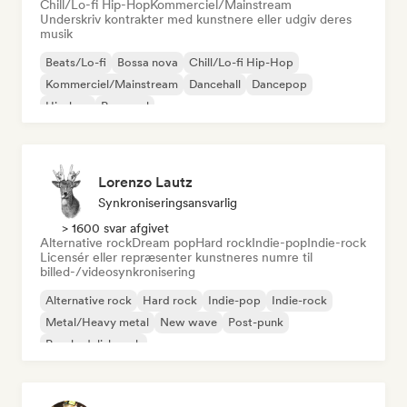
Chill/Lo-fi Hip-Hop
Kommerciel/Mainstream
Underskriv kontrakter med kunstnere eller udgiv deres
musik
Beats/Lo-fi
Bossa nova
Chill/Lo-fi Hip-Hop
Kommerciel/Mainstream
Dancehall
Dancepop
Hip-hop
Pop-soul
Lorenzo Lautz
Synkroniseringsansvarlig
> 1600 svar afgivet
Alternative rock
Dream pop
Hard rock
Indie-pop
Indie-rock
Licensér eller repræsenter kunstneres numre til
billed-/videosynkronisering
Alternative rock
Hard rock
Indie-pop
Indie-rock
Metal/Heavy metal
New wave
Post-punk
Psychedelisk rock