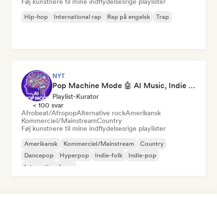
Føj kunstnere til mine indflydelsesrige playlister
Hip-hop
International rap
Rap på engelsk
Trap
NYT
Pop Machine Mode 🤖 AI Music, Indie Pop & Dream Pop
Playlist-Kurator
< 100 svar
Afrobeat/Afropop
Alternative rock
Amerikansk
Kommerciel/Mainstream
Country
Føj kunstnere til mine indflydelsesrige playlister
Amerikansk
Kommerciel/Mainstream
Country
Dancepop
Hyperpop
Indie-folk
Indie-pop
International pop