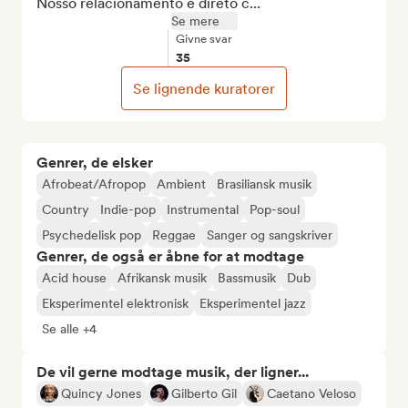
Nosso relacionamento é direto c...
Se mere
Givne svar
35
Se lignende kuratorer
Genrer, de elsker
Afrobeat/Afropop
Ambient
Brasiliansk musik
Country
Indie-pop
Instrumental
Pop-soul
Psychedelisk pop
Reggae
Sanger og sangskriver
Genrer, de også er åbne for at modtage
Acid house
Afrikansk musik
Bassmusik
Dub
Eksperimentel elektronisk
Eksperimentel jazz
Se alle +4
De vil gerne modtage musik, der ligner...
Quincy Jones
Gilberto Gil
Caetano Veloso