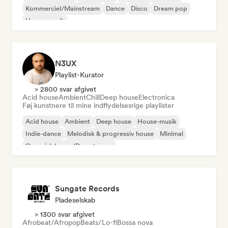
Kommerciel/Mainstream
Dance
Disco
Dream pop
House-musik
N3UX
Playlist-Kurator
> 2800 svar afgivet
Acid house
Ambient
Chill
Deep house
Electronica
Føj kunstnere til mine indflydelsesrige playlister
Acid house
Ambient
Deep house
House-musik
Indie-dance
Melodisk & progressiv house
Minimal
Organisk house/Downtempo
Sungate Records
Pladeselskab
> 1300 svar afgivet
Afrobeat/Afropop
Beats/Lo-fi
Bossa nova