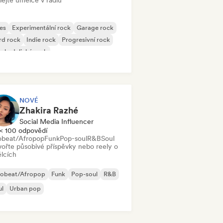
lejte umělce v rádiu
es
Experimentální rock
Garage rock
rd rock
Indie rock
Progresivní rock
chedelický rock
k & Roll/Klasický rock
NOVÉ
Zhakira Razhé
Social Media Influencer
< 100 odpovědí
obeat/Afropop
Funk
Pop-soul
R&B
Soul
vořte působivé příspěvky nebo reely o
lcích
robeat/Afropop
Funk
Pop-soul
R&B
ul
Urban pop