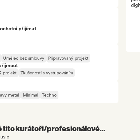
digi
ochotni přijímat
Umělec bez smlouvy
Připravovaný projekt
přijmout
 projekt
Zkušenosti s vystupováním
avy metal
Minimal
Techno
é tito kurátoři/profesionálové...
usic