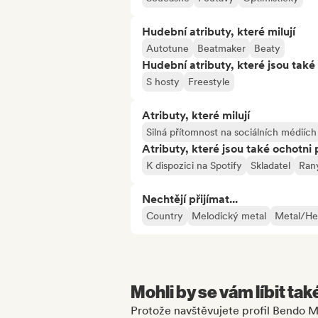
Hudební atributy, které milují
Autotune
Beatmaker
Beaty
Hudební atributy, které jsou také 
S hosty
Freestyle
Atributy, které milují
Silná přítomnost na sociálních médiích
Atributy, které jsou také ochotni 
K dispozici na Spotify
Skladatel
Raný
Nechtějí přijímat...
Country
Melodický metal
Metal/He
Mohli by se vám líbit tak
Protože navštěvujete profil Bendo M