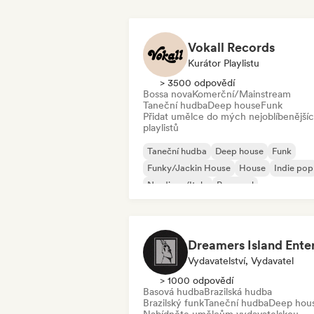
Vokall Records
Kurátor Playlistu
> 3500 odpovědí
Bossa nova
Komerční/Mainstream
Taneční hudba
Deep house
Funk
Přidat umělce do mých nejoblíbenější
playlistů
Taneční hudba
Deep house
Funk
Funky/Jackin House
House
Indie pop
Nu-disco/Italo
Pop-soul
Vydavatelství, Vydavatel
> 1000 odpovědí
Basová hudba
Brazilská hudba
Brazilský funk
Taneční hudba
Deep hou