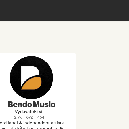
Bendo Music
Vydavatelství
2.7k
672
454
rd label & independent artists' 
ner : distribution, promotion & 