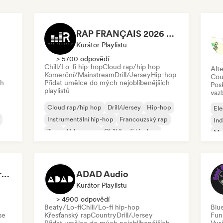
RAP FRANÇAIS 2026 🔥🇫🇷 (Way Records)
Kurátor Playlistu
> 5700 odpovědí
Chill/Lo-fi hip-hop
Cloud rap/hip hop
Alte
Komerční/Mainstream
Drill/Jersey
Hip-hop
Cou
ch
Přidat umělce do mých nejoblíbenějších
Pos
playlistů
vaz
Cloud rap/hip hop
Drill/Jersey
Hip-hop
Ele
Instrumentální hip-hop
Francouzský rap
Ind
Trap
Urban pop
Chill/Lo-fi hip-hop
Me
Roc
Dreamers Island Entertainment
ADAD Audio
Kurátor Playlistu
> 4900 odpovědí
Beaty/Lo-fi
Chill/Lo-fi hip-hop
Blu
se
Křesťanský rap
Country
Drill/Jersey
Fun