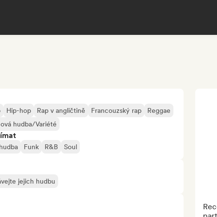
p
Hip-hop
Rap v angličtině
Francouzský rap
Reggae
ová hudba/Variété
jímat
 hudba
Funk
R&B
Soul
vejte jejich hudbu
Reco
part