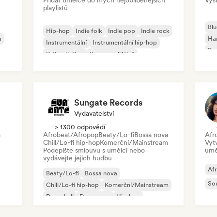
Přidat umělce do mých nejoblíbenějších
Vysí
playlistů
Blu
Hip-hop
Indie folk
Indie pop
Indie rock
a
Ha
Instrumentální
Instrumentální hip-hop
Psy
K-Pop/J-Pop
Rap v angličtině
Roc
Sungate Records
Vydavatelství
> 1300 odpovědí
a
Afrobeat/Afropop
Beaty/Lo-fi
Bossa nova
Afr
Chill/Lo-fi hip-hop
Komerční/Mainstream
Vyt
Podepište smlouvu s umělci nebo
umě
vydávejte jejich hudbu
Af
Beaty/Lo-fi
Bossa nova
So
Chill/Lo-fi hip-hop
Komerční/Mainstream
Dancehall
Dance pop
Hip-hop
Pop-soul