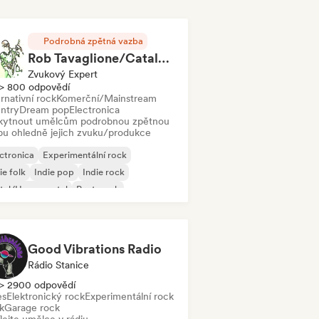
Podrobná zpětná vazba
Rob Tavaglione/Catalyst Recording
Zvukový Expert
> 800 odpovědí
rnativní rock
Komerční/Mainstream
ntry
Dream pop
Electronica
kytnout umělcům podrobnou zpětnou
bu ohledně jejich zvuku/produkce
ctronica
Experimentální rock
ie folk
Indie pop
Indie rock
tal/Heavy metal
Post-punk
k & Roll/Klasický rock
Good Vibrations Radio
Rádio Stanice
> 2900 odpovědí
es
Elektronický rock
Experimentální rock
k
Garage rock