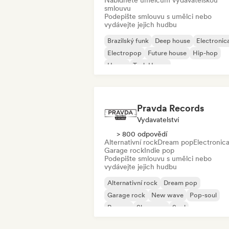
Nabídněte umělcům vydavatelskou
smlouvu
Podepište smlouvu s umělci nebo
vydávejte jejich hudbu
Brazilský funk
Deep house
Electronic
Electropop
Future house
Hip-hop
House
Tech House
Pravda Records
Vydavatelství
> 800 odpovědí
Alternativní rock
Dream pop
Electronic
Garage rock
Indie pop
Podepište smlouvu s umělci nebo
vydávejte jejich hudbu
Alternativní rock
Dream pop
Garage rock
New wave
Pop-soul
Reggae
Shoegaze
Soul