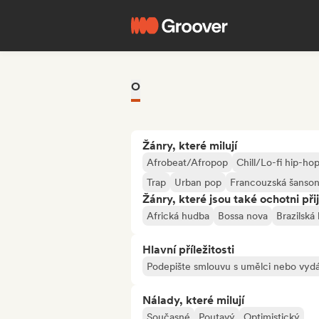
O
Žánry, které milují
Afrobeat/Afropop
Chill/Lo-fi hip-ho
Trap
Urban pop
Francouzská šanson
Žánry, které jsou také ochotni při
Africká hudba
Bossa nova
Brazilská
Hlavní příležitosti
Podepište smlouvu s umělci nebo vydá
Nálady, které milují
Současné
Poutavý
Optimistický