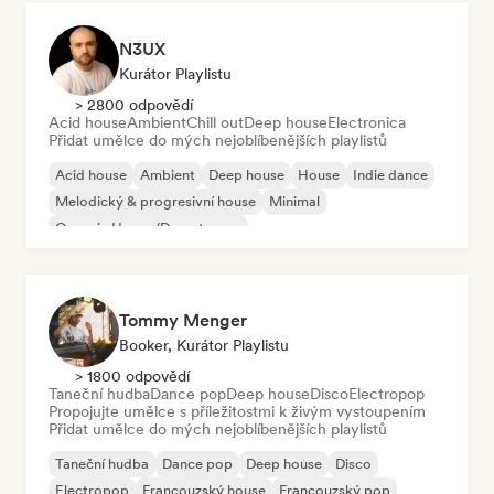
N3UX
Kurátor Playlistu
> 2800 odpovědí
Acid house
Ambient
Chill out
Deep house
Electronica
Přidat umělce do mých nejoblíbenějších playlistů
Acid house
Ambient
Deep house
House
Indie dance
Melodický & progresivní house
Minimal
Organic House/Downtempo
Tommy Menger
Booker, Kurátor Playlistu
> 1800 odpovědí
Taneční hudba
Dance pop
Deep house
Disco
Electropop
Propojujte umělce s příležitostmi k živým vystoupením
Přidat umělce do mých nejoblíbenějších playlistů
Taneční hudba
Dance pop
Deep house
Disco
Electropop
Francouzský house
Francouzský pop