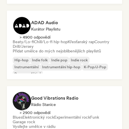
ADAD Audio
Kurátor Playlistu
> 4900 odpovědí
Beaty/Lo-fi
Chill/Lo-fi hip-hop
Křesťanský rap
Country
Drill/Jersey
Přidat umělce do mých nejoblíbenějších playlistů
Hip-hop
Indie folk
Indie pop
Indie rock
Instrumentální
Instrumentální hip-hop
K-Pop/J-Pop
Rap v angličtině
Good Vibrations Radio
Rádio Stanice
> 2900 odpovědí
Blues
Elektronický rock
Experimentální rock
Funk
Garage rock
Vysílejte umělce v rádiu