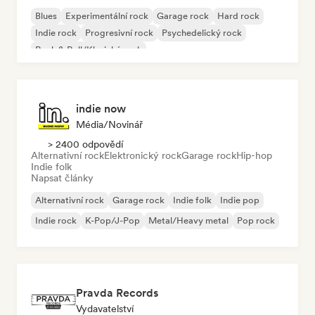
Blues
Experimentální rock
Garage rock
Hard rock
Indie rock
Progresivní rock
Psychedelický rock
Rock & Roll/Klasický rock
indie now
Média/novinář
> 2400 odpovědí
Alternativní rock
Elektronický rock
Garage rock
Hip-hop
Indie folk
Napsat články
Alternativní rock
Garage rock
Indie folk
Indie pop
Indie rock
K-Pop/J-Pop
Metal/Heavy metal
Pop rock
Pravda Records
Vydavatelství