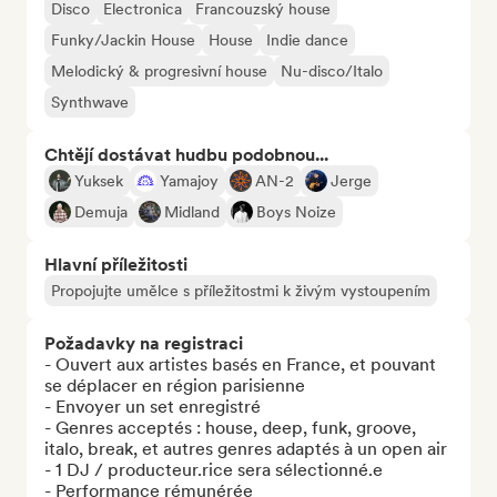
Disco
Electronica
Francouzský house
Funky/Jackin House
House
Indie dance
Melodický & progresivní house
Nu-disco/Italo
Synthwave
Chtějí dostávat hudbu podobnou...
Yuksek
Yamajoy
AN-2
Jerge
Demuja
Midland
Boys Noize
Hlavní příležitosti
Propojujte umělce s příležitostmi k živým vystoupením
Požadavky na registraci
- Ouvert aux artistes basés en France, et pouvant 
se déplacer en région parisienne

- Envoyer un set enregistré

- Genres acceptés : house, deep, funk, groove, 
italo, break, et autres genres adaptés à un open air

- 1 DJ / producteur.rice sera sélectionné.e

- Performance rémunérée