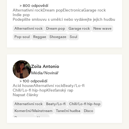
> 800 odpovědí
Alternativní rock
Dream pop
Electronica
Garage rock
Indie pop
Podepište smlouvu s umělci nebo vydávejte jejich hudbu
Alternativní rock
Dream pop
Garage rock
New wave
Pop-soul
Reggae
Shoegaze
Soul
Zoila Antonio
Média/novinář
> 100 odpovědí
Acid house
Alternativní rock
Beaty/Lo-fi
Chill/Lo-fi hip-hop
Křesťanský rap
Napsat články
Alternativní rock
Beaty/Lo-fi
Chill/Lo-fi hip-hop
Komerční/Mainstream
Taneční hudba
Disco
Dream pop
House