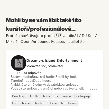
Mohli by se vám líbit také tito
kurátoři/profesionálové...
Protože navštěvujete profil 🇫🇷 Jardin21 / DJ Set /
Mixe à l'Open Air Jeunes Pousses - Juillet 25
Dreamers Island Entertainment
Vydavatelství, Vydavatel
> 1000 odpovědí
Basová hudba
Brazilská hudba
Brazilský funk
Taneční hudba
Deep house
Nabídněte umělcům vydavatelskou smlouvu
Podepište smlouvu s umělci nebo vydávejte jejich hudbu
Brazilský funk
Deep house
Electronica
Electropop
Future house
Hip-hop
House
Tech House