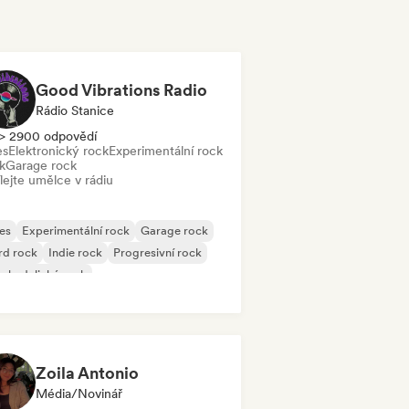
Good Vibrations Radio
Rádio Stanice
> 2900 odpovědí
es
Elektronický rock
Experimentální rock
k
Garage rock
lejte umělce v rádiu
es
Experimentální rock
Garage rock
rd rock
Indie rock
Progresivní rock
chedelický rock
k & Roll/Klasický rock
Zoila Antonio
Média/novinář