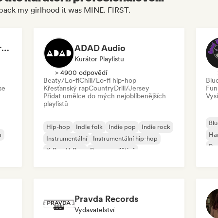
 back my girlhood it was MINE. FIRST.
Dreamers Island Entertainment
ADAD Audio
Kurátor Playlistu
> 4900 odpovědí
Beaty/Lo-fi
Chill/Lo-fi hip-hop
Blu
se
Křesťanský rap
Country
Drill/Jersey
Fun
Přidat umělce do mých nejoblíbenějších
Vysí
playlistů
Blu
Hip-hop
Indie folk
Indie pop
Indie rock
a
Ha
Instrumentální
Instrumentální hip-hop
Psy
K-Pop/J-Pop
Rap v angličtině
Roc
Pravda Records
Vydavatelství