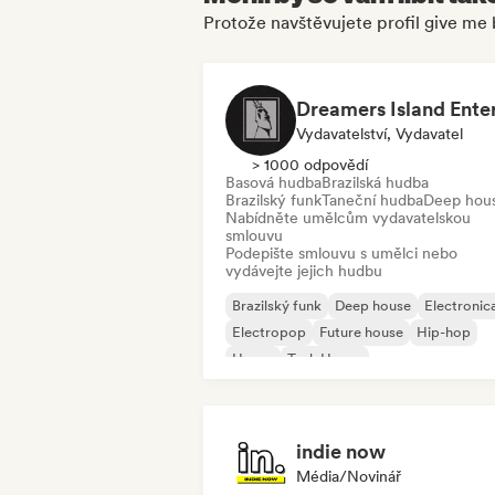
Protože navštěvujete profil give me
Vydavatelství, Vydavatel
> 1000 odpovědí
Basová hudba
Brazilská hudba
Brazilský funk
Taneční hudba
Deep hou
Nabídněte umělcům vydavatelskou
smlouvu
Podepište smlouvu s umělci nebo
vydávejte jejich hudbu
Brazilský funk
Deep house
Electronic
Electropop
Future house
Hip-hop
House
Tech House
indie now
Média/novinář