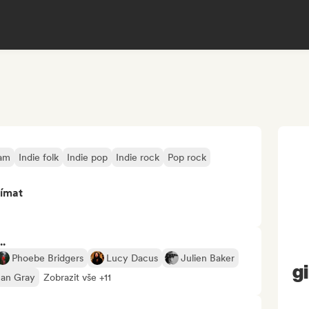
eam
Indie folk
Indie pop
Indie rock
Pop rock
jímat
..
Phoebe Bridgers
Lucy Dacus
Julien Baker
g
an Gray
Zobrazit vše +11