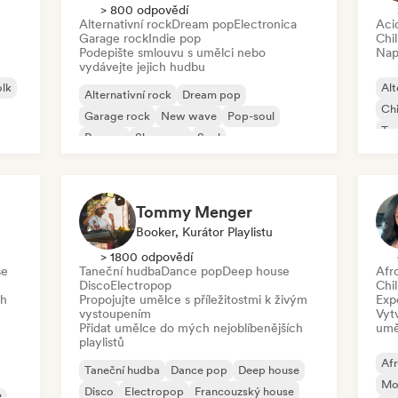
> 800 odpovědí
Alternativní rock
Dream pop
Electronica
Aci
Garage rock
Indie pop
Chil
Podepište smlouvu s umělci nebo
Nap
vydávejte jejich hudbu
olk
Alt
Alternativní rock
Dream pop
Chi
Garage rock
New wave
Pop-soul
Ta
Reggae
Shoegaze
Soul
Ho
Tommy Menger
Booker, Kurátor Playlistu
> 1800 odpovědí
se
Taneční hudba
Dance pop
Deep house
Afr
Disco
Electropop
Chil
ch
Propojujte umělce s příležitostmi k živým
Exp
vystoupením
Vyt
Přidat umělce do mých nejoblíbenějších
umě
playlistů
Af
Taneční hudba
Dance pop
Deep house
Mod
Disco
Electropop
Francouzský house