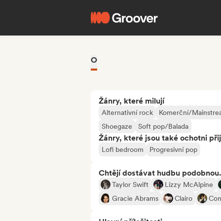
O
Žánry, které milují
Alternativní rock
Komerční/Mainstr
Shoegaze
Soft pop/Balada
Žánry, které jsou také ochotni při
Lofi bedroom
Progresivní pop
Chtějí dostávat hudbu podobnou.
Taylor Swift
Lizzy McAlpine
Gracie Abrams
Clairo
Con