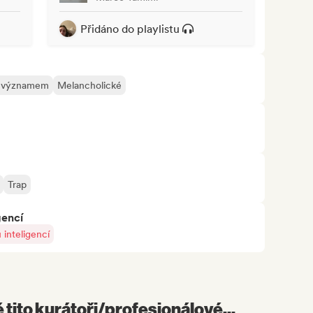
Přidáno do playlistu
m významem
Melancholické
Trap
gencí
inteligencí
é tito kurátoři/profesionálové...