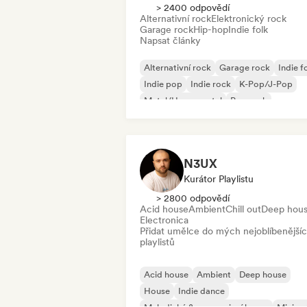
> 2400 odpovědí
Alternativní rock
Elektronický rock
Garage rock
Hip-hop
Indie folk
Napsat články
Alternativní rock
Garage rock
Indie f
Indie pop
Indie rock
K-Pop/J-Pop
Metal/Heavy metal
Pop rock
N3UX
Kurátor Playlistu
> 2800 odpovědí
Acid house
Ambient
Chill out
Deep hou
Electronica
Přidat umělce do mých nejoblíbenější
playlistů
Acid house
Ambient
Deep house
House
Indie dance