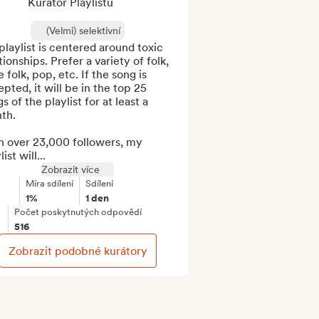
Kurátor Playlistu
(Velmi) selektivní
playlist is centered around toxic 
tionships. Prefer a variety of folk, 
e folk, pop, etc. If the song is 
pted, it will be in the top 25 
s of the playlist for at least a 
h.

h over 23,000 followers, my 
ist will...
Zobrazit více
Míra sdílení
Sdílení
1%
1 den
Počet poskytnutých odpovědí
516
Zobrazit podobné kurátory