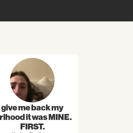
give me back my
irlhood it was MINE.
FIRST.