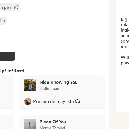
h playlistů
Big 
ích
rela
indi
acce
song
mont
Wit
playl
říležitosti
Nice Knowing You
Sadie Jean
Přidáno do playlistu
Piece Of You
Marco Tamimi