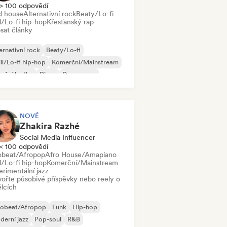
> 100 odpovědí
d house
Alternativní rock
Beaty/Lo-fi
l/Lo-fi hip-hop
Křesťanský rap
sat články
ernativní rock
Beaty/Lo-fi
ll/Lo-fi hip-hop
Komerční/Mainstream
neční hudba
Disco
Dream pop
use
NOVÉ
Zhakira Razhé
Social Media Influencer
< 100 odpovědí
obeat/Afropop
Afro House/Amapiano
l/Lo-fi hip-hop
Komerční/Mainstream
erimentální jazz
vořte působivé příspěvky nebo reely o
lcích
robeat/Afropop
Funk
Hip-hop
erní jazz
Pop-soul
R&B