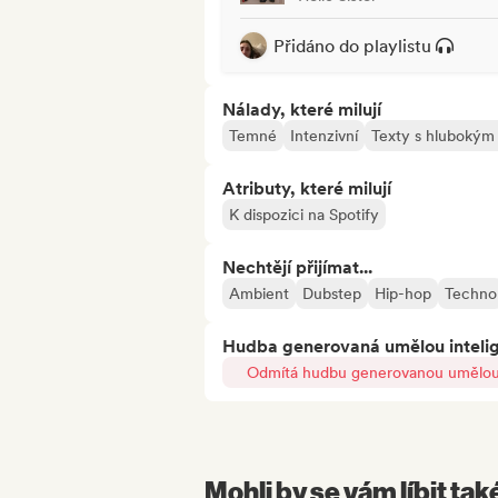
Přidáno do playlistu
Nálady, které milují
Temné
Intenzivní
Texty s hluboký
Atributy, které milují
K dispozici na Spotify
Nechtějí přijímat...
Ambient
Dubstep
Hip-hop
Techno
Hudba generovaná umělou inteli
Odmítá hudbu generovanou umělou 
Mohli by se vám líbit tak