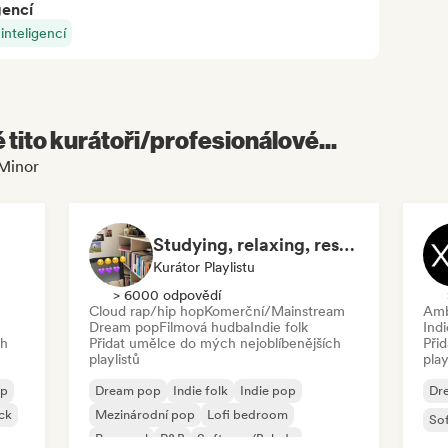
gencí
nteligencí
é tito kurátoři/profesionálové...
 Minor
Studying, relaxing, resting...
Kurátor Playlistu
> 6000 odpovědí
Cloud rap/hip hop
Komerční/Mainstream
Amb
Dream pop
Filmová hudba
Indie folk
Ind
ch
Přidat umělce do mých nejoblíbenějších
Při
playlistů
play
op
Dream pop
Indie folk
Indie pop
Dr
ck
Mezinárodní pop
Lofi bedroom
So
Pop-soul
R&B
Soft pop/Balada