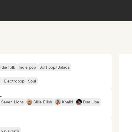
ndie folk
Indie pop
Soft pop/Balada
e
Electropop
Soul
..
Seven Lions
Billie Eilish
Khalid
Dua Lipa
h playlistů