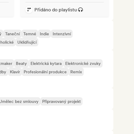
Přidáno do playlistu
ý
Taneční
Temné
Indie
Intenzivní
holické
Uklidňující
tmaker
Beaty
Elektrická kytara
Elektronické zvuky
adby
Klavír
Profesionální produkce
Remix
Umělec bez smlouvy
Připravovaný projekt