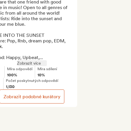
re that one friend with good 
e in music! Open to all genres of 
c from all around the world! 
lists: Ride into the sunset and 
ur me blue.

E INTO THE SUNSET 

re: Pop, Rnb, dream pop, EDM, 
. 

d: Happy, Upbeat,...
Zobrazit více
Míra odpovědí
Míra sdílení
100%
10%
Počet poskytnutých odpovědí
1,130
Zobrazit podobné kurátory