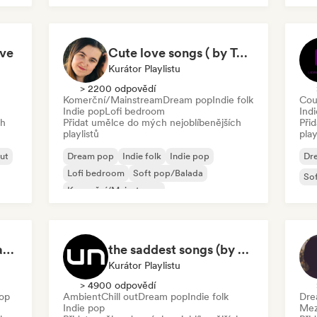
ove
Cute love songs ( by Talitha Tunes)
Kurátor Playlistu
> 2200 odpovědí
Komerční/Mainstream
Dream pop
Indie folk
Cou
Indie pop
Lofi bedroom
Indi
ch
Přidat umělce do mých nejoblíbenějších
Při
playlistů
play
out
Dream pop
Indie folk
Indie pop
Dr
Lofi bedroom
Soft pop/Balada
So
Komerční/Mainstream
saddest songs to cry at night
the saddest songs (by Undiscovered Music)
Kurátor Playlistu
> 4900 odpovědí
pop
Ambient
Chill out
Dream pop
Indie folk
Dre
Indie pop
Mez