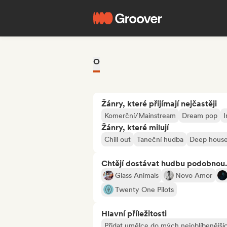
O
Žánry, které přijímají nejčastěji
Komerční/Mainstream
Dream pop
I
Žánry, které milují
Chill out
Taneční hudba
Deep hous
Chtějí dostávat hudbu podobnou.
Glass Animals
Novo Amor
Twenty One Pilots
Hlavní příležitosti
Přidat umělce do mých nejoblíbenějšíc