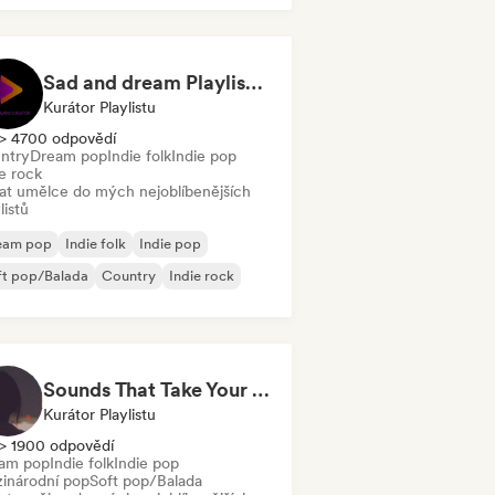
Sad and dream Playlist by Ladaniwski
Kurátor Playlistu
> 4700 odpovědí
ntry
Dream pop
Indie folk
Indie pop
e rock
dat umělce do mých nejoblíbenějších
listů
eam pop
Indie folk
Indie pop
ft pop/Balada
Country
Indie rock
Sounds That Take Your Breath Away
Kurátor Playlistu
> 1900 odpovědí
am pop
Indie folk
Indie pop
inárodní pop
Soft pop/Balada