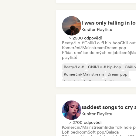
I was only falling in l
Kurátor Playlistu
> 2500 odpovědí
Beaty/Lo-fi
Chill/Lo-fi hip-hop
Chill out
Komerční/Mainstream
Dream pop
Přidat umělce do mých nejoblíbenější
playlistů
Beaty/Lo-fi
Chill/Lo-fi hip-hop
Chill 
Komerční/Mainstream
Dream pop
Indie folk
Indie pop
Lofi bedroom
Kurátor Playlistu
> 2700 odpovědí
Komerční/Mainstream
Indie folk
Indie 
Lofi bedroom
Soft pop/Balada