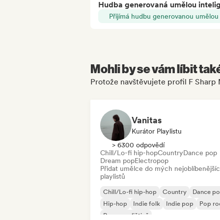
Hudba generovaná umělou inteli
Přijímá hudbu generovanou umělou i
Mohli by se vám líbit tak
Protože navštěvujete profil F Sharp
Vanitas
Kurátor Playlistu
> 6300 odpovědí
Chill/Lo-fi hip-hop
Country
Dance pop
Dream pop
Electropop
Přidat umělce do mých nejoblíbenější
playlistů
Chill/Lo-fi hip-hop
Country
Dance p
Hip-hop
Indie folk
Indie pop
Pop ro
Rap v angličtině