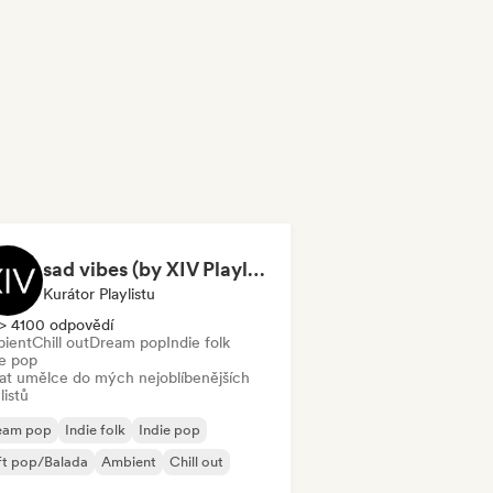
sad vibes (by XIV Playlists)
Kurátor Playlistu
> 4100 odpovědí
ient
Chill out
Dream pop
Indie folk
ie pop
dat umělce do mých nejoblíbenějších
listů
eam pop
Indie folk
Indie pop
ft pop/Balada
Ambient
Chill out