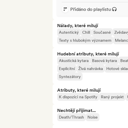
Přidáno do playlistu
Nálady, které milují
Autentický
Chill
Současné
Zvědav
Texty s hlubokým významem
Melanc
Hudební atributy, které milují
Akustická kytara
Basová kytara
Bea
Explicitní
Živá nahrávka
Hotové skl
Syntezátory
Atributy, které milují
K dispozici na Spotify
Raný projekt
Nechtějí přijímat...
Death/Thrash
Noise