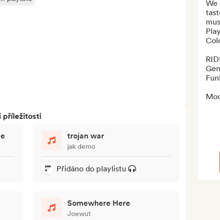
We a
tast
musi
Play
Colo
RID
Gen
Funk
Moo
říležitosti
me
trojan war
jak demo
Přidáno do playlistu
Somewhere Here
Joewut