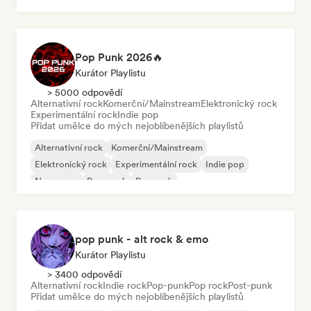
Pop Punk 2026🔥
Kurátor Playlistu
> 5000 odpovědí
Alternativní rock
Komerční/Mainstream
Elektronický rock
Experimentální rock
Indie pop
Přidat umělce do mých nejoblíbenějších playlistů
Alternativní rock
Komerční/Mainstream
Elektronický rock
Experimentální rock
Indie pop
New wave
Pop-punk
Pop rock
pop punk - alt rock & emo
Kurátor Playlistu
> 3400 odpovědí
Alternativní rock
Indie rock
Pop-punk
Pop rock
Post-punk
Přidat umělce do mých nejoblíbenějších playlistů