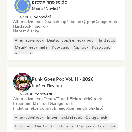
prettyinnoise.de
Média/novinář
> 1800 odpovědí
Alternativní rock
Deutschpop/německý pop
Garage rock
Hard rock
Indie folk
Napsat články
Alternativní rock
Deutschpop/německý pop
Hard rock
Metal/Heavy metal
Pop-punk
Pop rock
Post-punk
Punk rock
Punk Goes Pop Vol. 11 - 2026
Kurátor Playlistu
> 6000 odpovědí
Alternativní rock
Death/Thrash
Elektronický rock
Experimentální rock
Garage rock
Přidat umělce do mých nejoblíbenějších playlistů
Alternativní rock
Experimentální rock
Garage rock
Hardcore
Hard rock
Indie rock
Pop-punk
Post-punk