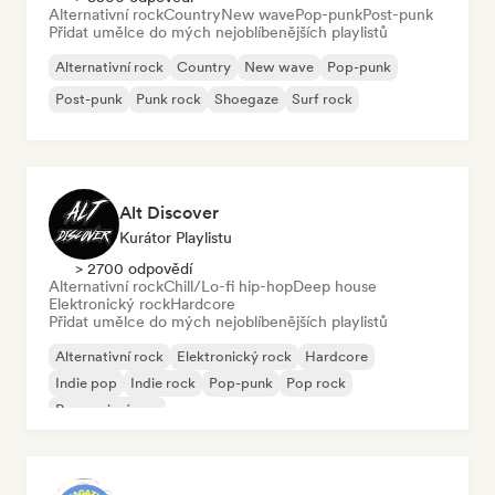
Alternativní rock
Country
New wave
Pop-punk
Post-punk
Přidat umělce do mých nejoblíbenějších playlistů
Alternativní rock
Country
New wave
Pop-punk
Post-punk
Punk rock
Shoegaze
Surf rock
Alt Discover
Kurátor Playlistu
> 2700 odpovědí
Alternativní rock
Chill/Lo-fi hip-hop
Deep house
Elektronický rock
Hardcore
Přidat umělce do mých nejoblíbenějších playlistů
Alternativní rock
Elektronický rock
Hardcore
Indie pop
Indie rock
Pop-punk
Pop rock
Progresivní pop