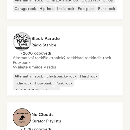
Alternativní rock
Chill/Lo-fi hip-hop
Cloud rap/hip hop
Garage rock
Hip-hop
Indie rock
Pop-punk
Punk rock
Black Parade
Rádio Stanice
> 2600 odpovědí
Alternativní rock
Elektronický rock
Hard rock
Indie rock
Pop-punk
Vysílejte umělce v rádiu
Alternativní rock
Elektronický rock
Hard rock
Indie rock
Pop-punk
Punk rock
Rock & Roll/Klasický rock
No Clouds
Kurátor Playlistu
> 3500 odpovědí