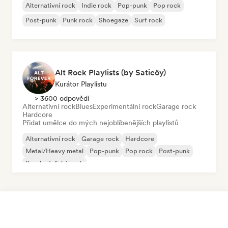
Alternativní rock
Indie rock
Pop-punk
Pop rock
Post-punk
Punk rock
Shoegaze
Surf rock
Alt Rock Playlists (by Saticöy)
Kurátor Playlistu
> 3600 odpovědí
Alternativní rock
Blues
Experimentální rock
Garage rock
Hardcore
Přidat umělce do mých nejoblíbenějších playlistů
Alternativní rock
Garage rock
Hardcore
Metal/Heavy metal
Pop-punk
Pop rock
Post-punk
Psychedelický rock