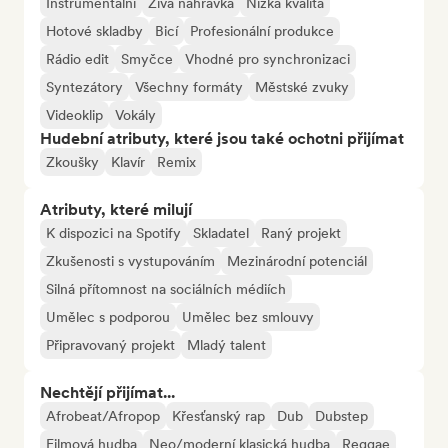
Instrumentální
Živá nahrávka
Nízká kvalita
Hotové skladby
Bicí
Profesionální produkce
Rádio edit
Smyčce
Vhodné pro synchronizaci
Syntezátory
Všechny formáty
Městské zvuky
Videoklip
Vokály
Hudební atributy, které jsou také ochotni přijímat
Zkoušky
Klavír
Remix
Atributy, které milují
K dispozici na Spotify
Skladatel
Raný projekt
Zkušenosti s vystupováním
Mezinárodní potenciál
Silná přítomnost na sociálních médiích
Umělec s podporou
Umělec bez smlouvy
Připravovaný projekt
Mladý talent
Nechtějí přijímat...
Afrobeat/Afropop
Křesťanský rap
Dub
Dubstep
Filmová hudba
Neo/moderní klasická hudba
Reggae