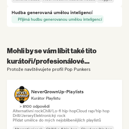
Hudba generovaná umělou inteligencí
Přijímá hudbu generovanou umělou inteligencí
Mohli by se vám líbit také tito
kurátoři/profesionálové...
Protože navštěvujete profil Pop Punkers
NeverGrownUp-Playlists
Kurátor Playlistu
> 8100 odpovědí
Alternativní rock
Chill/Lo-fi hip-hop
Cloud rap/hip hop
Drill/Jersey
Elektronický rock
Přidat umělce do mých nejoblíbenějších playlistů