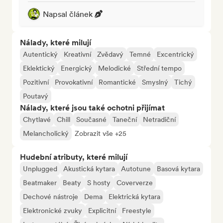
Napsal článek
Nálady, které milují
Autentický
Kreativní
Zvědavý
Temné
Excentrický
Eklektický
Energický
Melodické
Střední tempo
Pozitivní
Provokativní
Romantické
Smyslný
Tichý
Poutavý
Nálady, které jsou také ochotni přijímat
Chytlavé
Chill
Současné
Taneční
Netradiční
Melancholický
Zobrazit vše +25
Hudební atributy, které milují
Unplugged
Akustická kytara
Autotune
Basová kytara
Beatmaker
Beaty
S hosty
Coververze
Dechové nástroje
Dema
Elektrická kytara
Elektronické zvuky
Explicitní
Freestyle