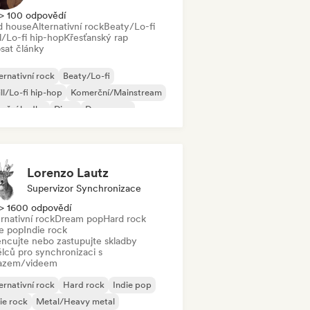
> 100 odpovědí
d house
Alternativní rock
Beaty/Lo-fi
l/Lo-fi hip-hop
Křesťanský rap
sat články
ernativní rock
Beaty/Lo-fi
ll/Lo-fi hip-hop
Komerční/Mainstream
neční hudba
Disco
Dream pop
use
Lorenzo Lautz
Supervizor Synchronizace
> 1600 odpovědí
rnativní rock
Dream pop
Hard rock
ie pop
Indie rock
encujte nebo zastupujte skladby
lců pro synchronizaci s
azem/videem
ernativní rock
Hard rock
Indie pop
ie rock
Metal/Heavy metal