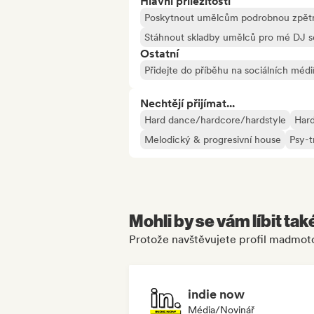
Hlavní příležitosti
Poskytnout umělcům podrobnou zpětn
Stáhnout skladby umělců pro mé DJ s
Ostatní
Přidejte do příběhu na sociálních médi
Nechtějí přijímat...
Hard dance/hardcore/hardstyle
Har
Melodický & progresivní house
Psy-t
Mohli by se vám líbit tak
Protože navštěvujete profil madmot
indie now
Média/novinář