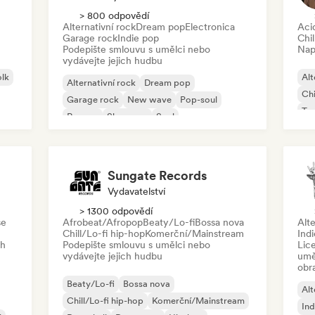
> 800 odpovědí
Alternativní rock
Dream pop
Electronica
Aci
Garage rock
Indie pop
Chil
Podepište smlouvu s umělci nebo
Nap
vydávejte jejich hudbu
olk
Alt
Alternativní rock
Dream pop
Chi
Garage rock
New wave
Pop-soul
Ta
Reggae
Shoegaze
Soul
Ho
Sungate Records
Vydavatelství
> 1300 odpovědí
se
Afrobeat/Afropop
Beaty/Lo-fi
Bossa nova
Alte
Chill/Lo-fi hip-hop
Komerční/Mainstream
Ind
ch
Podepište smlouvu s umělci nebo
Lic
vydávejte jejich hudbu
umě
obr
Beaty/Lo-fi
Bossa nova
Alt
Chill/Lo-fi hip-hop
Komerční/Mainstream
Ind