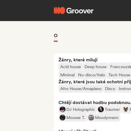
O
Žánry, které milují
Acid house
Deep house
Francouzs
Minimal
Nu-disco/Italo
Tech House
Žánry, které jsou také ochotni při
Afro House/Amapiano
Disco
Instru
Chtějí dostávat hudbu podobnou.
DJ Holographic
Traumer
Mousse T.
Moodymann