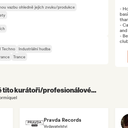
ou vazbu ohledně jejich zvuku/produkce
- Ho
bas
ety
than
- Ca
ích
and 
- Be
clu
d Techno
Industriální hudba
rance
Trance
é tito kurátoři/profesionálové...
ormiquel
Pravda Records
Vydavatelství