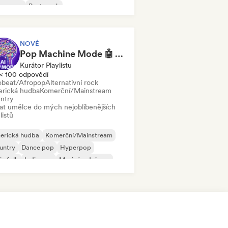
w wave
Post-punk
chedelický rock
NOVÉ
Pop Machine Mode 🤖 AI Music, Indie Pop & Dream Pop
Kurátor Playlistu
< 100 odpovědí
obeat/Afropop
Alternativní rock
rická hudba
Komerční/Mainstream
ntry
dat umělce do mých nejoblíbenějších
listů
erická hudba
Komerční/Mainstream
untry
Dance pop
Hyperpop
ie folk
Indie pop
Mezinárodní pop