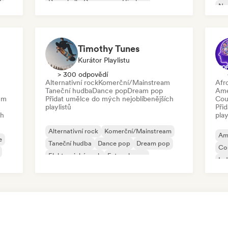
l
Dancehall
Dance pop
Hip-hop
Ne
Pop-soul
Psy
Timothy Tunes
Kurátor Playlistu
> 300 odpovědí
Alternativní rock
Komerční/Mainstream
Afr
Taneční hudba
Dance pop
Dream pop
Ame
vým
Přidat umělce do mých nejoblíbenějších
Cou
playlistů
Při
ch
play
Alternativní rock
Komerční/Mainstream
Am
e
Taneční hudba
Dance pop
Dream pop
Co
Elektronický rock
Future house
Ind
Garage rock