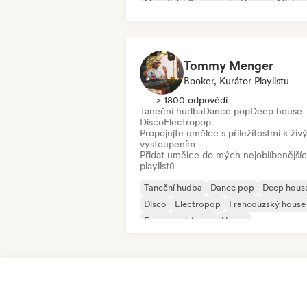
Melodický & progresivní house
Minima
Organic House/Downtempo
Tommy Menger
Booker, Kurátor Playlistu
> 1800 odpovědí
Taneční hudba
Dance pop
Deep house
Disco
Electropop
Propojujte umělce s příležitostmi k ži
vystoupením
Přidat umělce do mých nejoblíbenější
playlistů
Taneční hudba
Dance pop
Deep hous
Disco
Electropop
Francouzský house
Francouzský pop
House