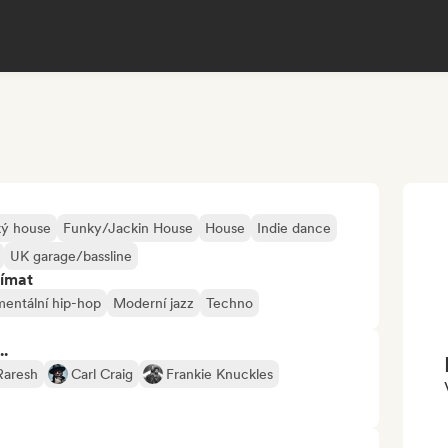
ký house
Funky/Jackin House
House
Indie dance
UK garage/bassline
jímat
mentální hip-hop
Moderní jazz
Techno
..
Raresh
Carl Craig
Frankie Knuckles