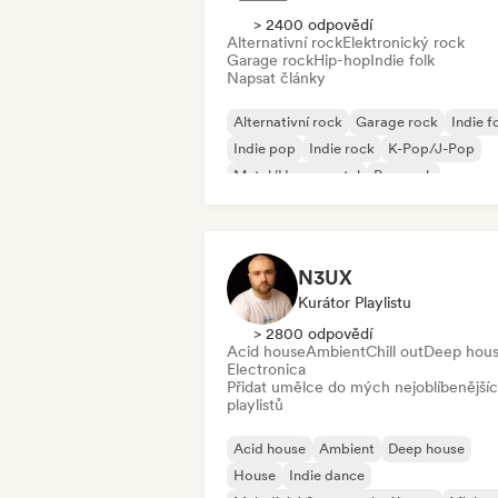
> 2400 odpovědí
Alternativní rock
Elektronický rock
Garage rock
Hip-hop
Indie folk
Napsat články
Alternativní rock
Garage rock
Indie f
Indie pop
Indie rock
K-Pop/J-Pop
Metal/Heavy metal
Pop rock
N3UX
Kurátor Playlistu
> 2800 odpovědí
Acid house
Ambient
Chill out
Deep hou
Electronica
Přidat umělce do mých nejoblíbenější
playlistů
Acid house
Ambient
Deep house
House
Indie dance