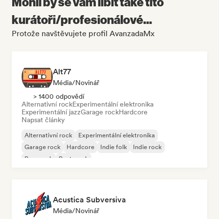
Mohli by se vám líbit také tito
kurátoři/profesionálové...
Protože navštěvujete profil AvanzadaMx
Alt77
Média/novinář
> 1400 odpovědí
Alternativní rock
Experimentální elektronika
Experimentální jazz
Garage rock
Hardcore
Napsat články
Alternativní rock
Experimentální elektronika
Garage rock
Hardcore
Indie folk
Indie rock
Pop-punk
Post-punk
Acustica Subversiva
Média/novinář