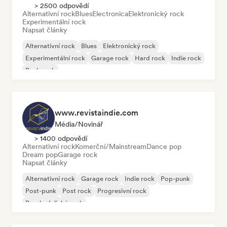
> 2500 odpovědí
Alternativní rock
Blues
Electronica
Elektronický rock
Experimentální rock
Napsat články
Alternativní rock
Blues
Elektronický rock
Experimentální rock
Garage rock
Hard rock
Indie rock
Punk rock
www.revistaindie.com
Média/novinář
> 1400 odpovědí
Alternativní rock
Komerční/Mainstream
Dance pop
Dream pop
Garage rock
Napsat články
Alternativní rock
Garage rock
Indie rock
Pop-punk
Post-punk
Post rock
Progresivní rock
Psychedelický rock