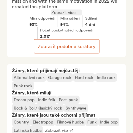
mission and with the same motivation in 2022 we 
created this platform ...
Zobrazit více
Míra odpovědí
Míra sdílení
Sdílení
93%
94%
4 dní
Počet poskytnutých odpovědí
2,017
Zobrazit podobné kurátory
Žánry, které přijímají nejčastěji
Alternativní rock
Garage rock
Hard rock
Indie rock
Punk rock
Žánry, které milují
Dream pop
Indie folk
Post-punk
Rock & Roll/Klasický rock
Synthwave
Žánry, které jsou také ochotni přijímat
Country
Electropop
Filmová hudba
Funk
Indie pop
Latinská hudba
Zobrazit vše +4