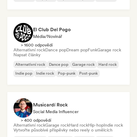
El Club Del Pogo
Média/novinář
> 1600 odpovědí
Alternativní rock
Dance pop
Dream pop
Funk
Garage rock
Napsat články
Alternativní rock
Dance pop
Garage rock
Hard rock
Indie pop
Indie rock
Pop-punk
Post-punk
Musicardí Rock
Social Media Influencer
> 400 odpovědí
Alternativní rock
Garage rock
Hard rock
Hip-hop
Indie rock
Vytvořte působivé příspěvky nebo reely o umělcích