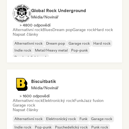
Global Rock Underground
Média/novinář
> 4800 odpovědí
Alternativní rock
Blues
Dream pop
Garage rock
Hard rock
Napsat články
Alternativní rock
Dream pop
Garage rock
Hard rock
Indie rock
Metal/Heavy metal
Pop-punk
Psychedelický rock
Biscuitbatik
Média/novinář
> 1600 odpovědí
Alternativní rock
Elektronický rock
Funk
Jazz fusion
Garage rock
Napsat články
Alternativní rock
Elektronický rock
Funk
Garage rock
Indie rock
Pop-punk
Psychedelický rock
Punk rock