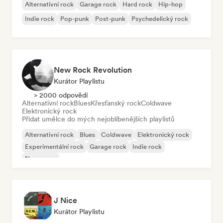
Alternativní rock
Garage rock
Hard rock
Hip-hop
Indie rock
Pop-punk
Post-punk
Psychedelický rock
New Rock Revolution
Kurátor Playlistu
> 2000 odpovědí
Alternativní rock
Blues
Křesťanský rock
Coldwave
Elektronický rock
Přidat umělce do mých nejoblíbenějších playlistů
Alternativní rock
Blues
Coldwave
Elektronický rock
Experimentální rock
Garage rock
Indie rock
New wave
J Nice
Kurátor Playlistu