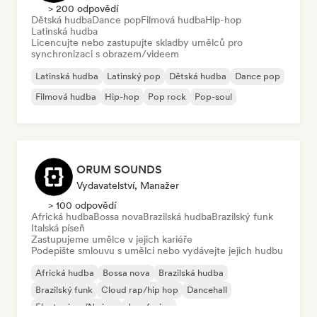
> 200 odpovědí
Dětská hudba
Dance pop
Filmová hudba
Hip-hop
Latinská hudba
Licencujte nebo zastupujte skladby umělců pro
synchronizaci s obrazem/videem
Latinská hudba
Latinský pop
Dětská hudba
Dance pop
Filmová hudba
Hip-hop
Pop rock
Pop-soul
ORUM SOUNDS
Vydavatelství, Manažer
> 100 odpovědí
Africká hudba
Bossa nova
Brazilská hudba
Brazilský funk
Italská píseň
Zastupujeme umělce v jejich kariéře
Podepište smlouvu s umělci nebo vydávejte jejich hudbu
Africká hudba
Bossa nova
Brazilská hudba
Brazilský funk
Cloud rap/hip hop
Dancehall
Electro jazz/Nu jazz
Jazz fusion