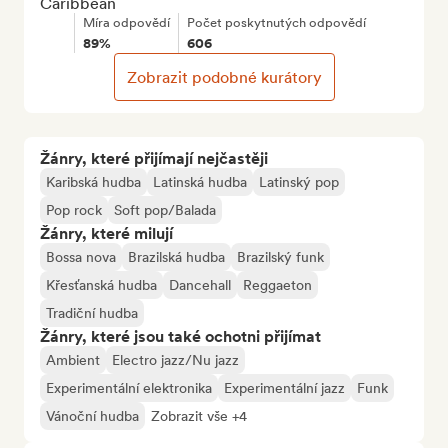
Caribbean
Míra odpovědí
Počet poskytnutých odpovědí
89%
606
Zobrazit podobné kurátory
Žánry, které přijímají nejčastěji
Karibská hudba
Latinská hudba
Latinský pop
Pop rock
Soft pop/Balada
Žánry, které milují
Bossa nova
Brazilská hudba
Brazilský funk
Křesťanská hudba
Dancehall
Reggaeton
Tradiční hudba
Žánry, které jsou také ochotni přijímat
Ambient
Electro jazz/Nu jazz
Experimentální elektronika
Experimentální jazz
Funk
Vánoční hudba
Zobrazit vše +4