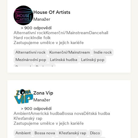
House Of Artists
Manažer
> 900 odpovědí
Alternativní rock
Komerční/Mainstream
Dancehall
Hard rock
Indie folk
Zastupujeme umělce v jejich kariéře
Alternativní rock
Komerční/Mainstream
Indie rock
Mezinárodní pop
Latinská hudba
Latinský pop
Pop rock
Punk rock
Zona Vip
Manažer
> 900 odpovědí
Ambient
Americká hudba
Bossa nova
Dětská hudba
Křesťanský rap
Zastupujeme umělce v jejich kariéře
Ambient
Bossa nova
Křesťanský rap
Disco