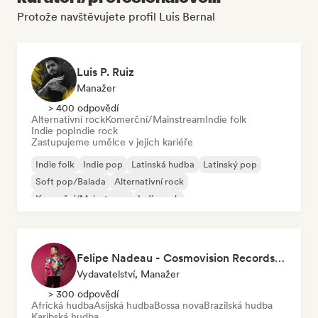
Protože navštěvujete profil Luis Bernal
Luis P. Ruiz
Manažer
> 400 odpovědí
Alternativní rock
Komerční/Mainstream
Indie folk
Indie pop
Indie rock
Zastupujeme umělce v jejich kariéře
Indie folk
Indie pop
Latinská hudba
Latinský pop
Soft pop/Balada
Alternativní rock
Komerční/Mainstream
Indie rock
Felipe Nadeau - Cosmovision Records & Ritmos del Sur
Vydavatelství, Manažer
> 300 odpovědí
Africká hudba
Asijská hudba
Bossa nova
Brazilská hudba
Karibská hudba