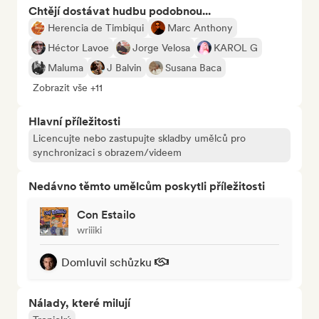
Chtějí dostávat hudbu podobnou...
Herencia de Timbiqui
Marc Anthony
Héctor Lavoe
Jorge Velosa
KAROL G
Maluma
J Balvin
Susana Baca
Zobrazit vše +11
Hlavní příležitosti
Licencujte nebo zastupujte skladby umělců pro
synchronizaci s obrazem/videem
Nedávno těmto umělcům poskytli příležitosti
Con Estailo
wriiiki
Domluvil schůzku
Nálady, které milují