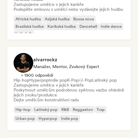
Zastupujeme umělce v jejich kariéře
Podepište smlouvu s umělci nebo vydávejte jejich hudbu
Africká hudba
Asijská hudba
Bossa nova
Brazilská hudba
Karibská hudba
Dancehall
Indie dance
Indie folk
alvarrockz
Manažer, Mentor, Zvukový Expert
> 1900 odpovědí
Hip-hop
Hyperpop
Indie pop
K-Pop/J-Pop
Latinský pop
Zastupujeme umělce v jejich kariéře
Poskytnout umělcům podrobnou zpětnou vazbu ohledně
jejich zvuku/produkce
Dejte umělcům konstruktivní radu
Hip-hop
Latinský pop
R&B
Reggaeton
Trap
Urban pop
Hyperpop
Indie pop