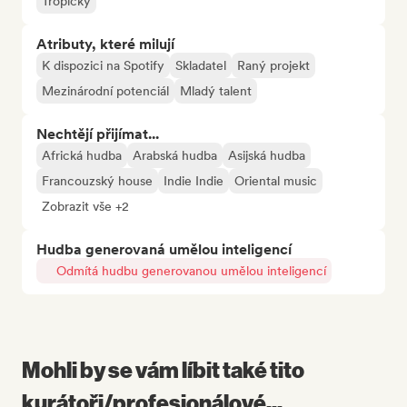
Tropický
Atributy, které milují
K dispozici na Spotify
Skladatel
Raný projekt
Mezinárodní potenciál
Mladý talent
Nechtějí přijímat...
Africká hudba
Arabská hudba
Asijská hudba
Francouzský house
Indie Indie
Oriental music
Zobrazit vše +2
Hudba generovaná umělou inteligencí
Odmítá hudbu generovanou umělou inteligencí
Mohli by se vám líbit také tito
kurátoři/profesionálové...