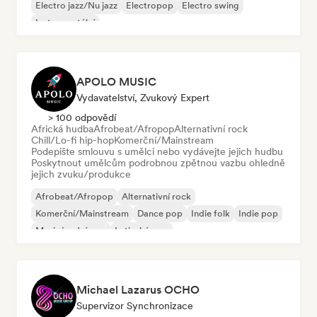
Electro jazz/Nu jazz
Electropop
Electro swing
Instrumentální
APOLO MUSIC
Vydavatelství, Zvukový Expert
> 100 odpovědí
Africká hudba
Afrobeat/Afropop
Alternativní rock
Chill/Lo-fi hip-hop
Komerční/Mainstream
Podepište smlouvu s umělci nebo vydávejte jejich hudbu
Poskytnout umělcům podrobnou zpětnou vazbu ohledně
jejich zvuku/produkce
Afrobeat/Afropop
Alternativní rock
Komerční/Mainstream
Dance pop
Indie folk
Indie pop
Mezinárodní pop
Latinský pop
Michael Lazarus OCHO
Supervizor Synchronizace