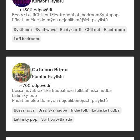
Kurátor Playlistu
> 1500 odpovědí
Beaty/Lo-fi
Chill out
Electropop
Lofi bedroom
Synthpop
Přidat umělce do mých nejoblíbenějších playlistů
Synthpop
Synthwave
Beaty/Lo-fi
Chill out
Electropop
Lofi bedroom
Café con Ritmo
Kurátor Playlistu
> 700 odpovědí
Bossa nova
Brazilská hudba
Indie folk
Latinská hudba
Latinský pop
Přidat umělce do mých nejoblíbenějších playlistů
Bossa nova
Brazilská hudba
Indie folk
Latinská hudba
Latinský pop
Soft pop/Balada