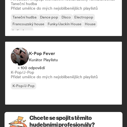
Taneční hudba
Přidat umělce do mých nejoblíbenějších playlistů
Taneční hudba
Dance pop
Disco
Electropop
Francouzský house
Funky/Jackin House
House
Indie dance
K-Pop Fever
Kurátor Playlistu
> 100 odpovědí
K-Pop/J-Pop
Přidat umělce do mých nejoblíbenějších playlistů
K-Pop/J-Pop
Chcete se spojit s těmito
hudebními profesionály?