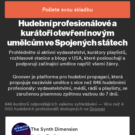
Pošlete svou skladbu
Hudební profesionálové a
kurátoři otevření novým
umělcům ve Spojených státech
Prohlédněte si aktivní vydavatelství, kurátory playlistů,
rozhlasové stanice a blogy v USA, které poslouchají a
podporují začínající umělce napříč všemi žánry.
Groover je platforma pro hudební propagaci, která
propojuje nezávislé umělce s více než 846 hudebními
profesionály: vydavatelstvími, médii, rádii a playlisty, se
zaručenou písemnou zpětnou vazbou do 7 dnů.
846
kurátorů odpovídajících vašemu vyhledávání — Více než 4
000 hudebních profesionálů dostupných na
Groover
The Synth Dimension