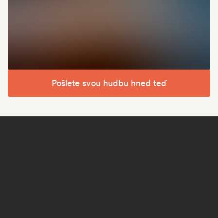
Pošlete svou hudbu hned teď