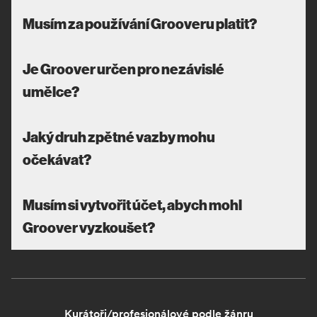
Musím za používání Grooveru platit?
Je Groover určen pro nezávislé
umělce?
Jaký druh zpětné vazby mohu
očekávat?
Musím si vytvořit účet, abych mohl
Groover vyzkoušet?
Kurátoři/profesionálové podle žánru