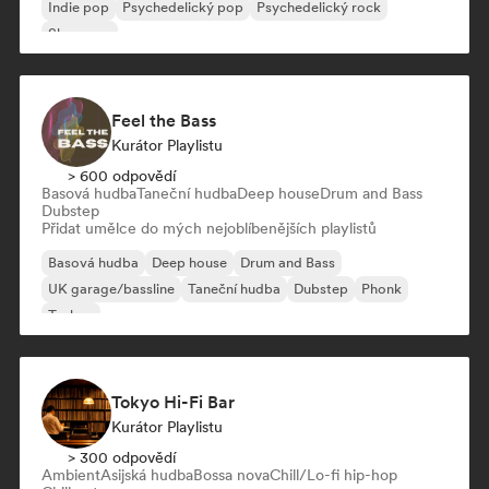
Indie pop
Psychedelický pop
Psychedelický rock
Shoegaze
Feel the Bass
Kurátor Playlistu
> 600 odpovědí
Basová hudba
Taneční hudba
Deep house
Drum and Bass
Dubstep
Přidat umělce do mých nejoblíbenějších playlistů
Basová hudba
Deep house
Drum and Bass
UK garage/bassline
Taneční hudba
Dubstep
Phonk
Techno
Tokyo Hi-Fi Bar
Kurátor Playlistu
> 300 odpovědí
Ambient
Asijská hudba
Bossa nova
Chill/Lo-fi hip-hop