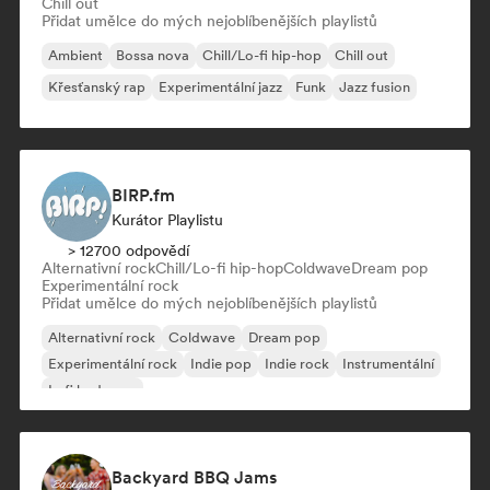
Chill out
Přidat umělce do mých nejoblíbenějších playlistů
Ambient
Bossa nova
Chill/Lo-fi hip-hop
Chill out
Křesťanský rap
Experimentální jazz
Funk
Jazz fusion
BIRP.fm
Kurátor Playlistu
> 12700 odpovědí
Alternativní rock
Chill/Lo-fi hip-hop
Coldwave
Dream pop
Experimentální rock
Přidat umělce do mých nejoblíbenějších playlistů
Alternativní rock
Coldwave
Dream pop
Experimentální rock
Indie pop
Indie rock
Instrumentální
Lofi bedroom
Backyard BBQ Jams