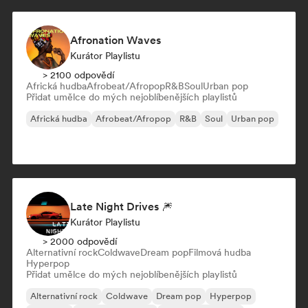
Afronation Waves
Kurátor Playlistu
> 2100 odpovědí
Africká hudba
Afrobeat/Afropop
R&B
Soul
Urban pop
Přidat umělce do mých nejoblíbenějších playlistů
Africká hudba
Afrobeat/Afropop
R&B
Soul
Urban pop
Late Night Drives 🎆
Kurátor Playlistu
> 2000 odpovědí
Alternativní rock
Coldwave
Dream pop
Filmová hudba
Hyperpop
Přidat umělce do mých nejoblíbenějších playlistů
Alternativní rock
Coldwave
Dream pop
Hyperpop