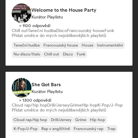
Welcome to the House Party
Kurátor Playlistu
> 1100 odpovědí
Chill out
Taneční hudba
Disco
Francouzský house
Funk
Přidat umělce do mých nejoblíbenějších playlistů
Taneční hudba
Francouzský house
House
Instrumentální
Nu-disco/Italo
Chill out
Disco
Funk
She Got Bars
Kurátor Playlistu
> 1300 odpovědí
Cloud rap/hip hop
Drill/Jersey
Grime
Hip-hop
K-Pop/J-Pop
Přidat umělce do mých nejoblíbenějších playlistů
Cloud rap/hip hop
Drill/Jersey
Grime
Hip-hop
K-Pop/J-Pop
Rap v angličtině
Francouzský rap
Trap