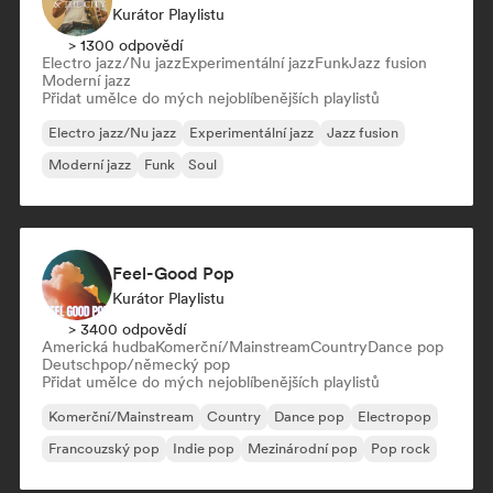
Kurátor Playlistu
> 1300 odpovědí
Electro jazz/Nu jazz
Experimentální jazz
Funk
Jazz fusion
Moderní jazz
Přidat umělce do mých nejoblíbenějších playlistů
Electro jazz/Nu jazz
Experimentální jazz
Jazz fusion
Moderní jazz
Funk
Soul
Feel-Good Pop
Kurátor Playlistu
> 3400 odpovědí
Americká hudba
Komerční/Mainstream
Country
Dance pop
Deutschpop/německý pop
Přidat umělce do mých nejoblíbenějších playlistů
Komerční/Mainstream
Country
Dance pop
Electropop
Francouzský pop
Indie pop
Mezinárodní pop
Pop rock