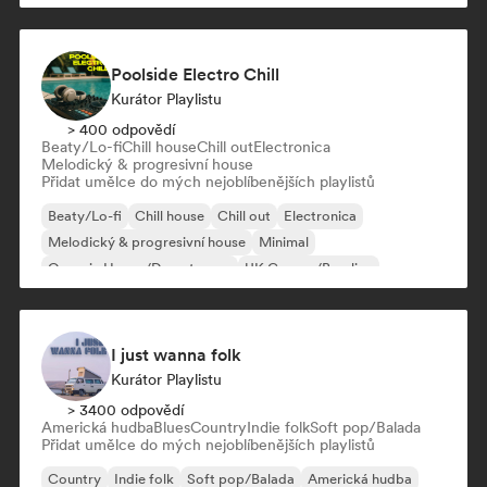
Poolside Electro Chill
Kurátor Playlistu
> 400 odpovědí
Beaty/Lo-fi
Chill house
Chill out
Electronica
Melodický & progresivní house
Přidat umělce do mých nejoblíbenějších playlistů
Beaty/Lo-fi
Chill house
Chill out
Electronica
Melodický & progresivní house
Minimal
Organic House/Downtempo
UK Garage/Bassline
I just wanna folk
Kurátor Playlistu
> 3400 odpovědí
Americká hudba
Blues
Country
Indie folk
Soft pop/Balada
Přidat umělce do mých nejoblíbenějších playlistů
Country
Indie folk
Soft pop/Balada
Americká hudba