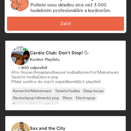
Pošlete svou skladbu více než 3 000
hudebním profesionálům a kurátorům.
Začít
Cardio Club: Don't Stop! 💦
Kurátor Playlistu
> 800 odpovědí
Afro House/Amapiano
Basová hudba
Komerční/Mainstream
Taneční hudba
Dance pop
Přidat umělce do mých nejoblíbenějších playlistů
Komerční/Mainstream
Taneční hudba
Deep house
Deutschpop/německý pop
Disco
Electropop
Francouzský pop
House
Sax and the City