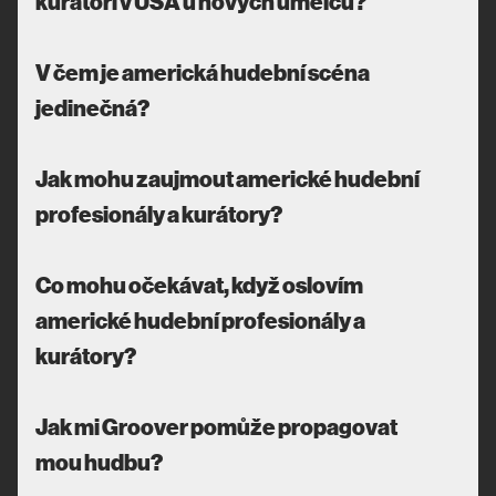
kurátoři v USA u nových umělců?
V čem je americká hudební scéna
jedinečná?
Jak mohu zaujmout americké hudební
profesionály a kurátory?
Co mohu očekávat, když oslovím
americké hudební profesionály a
kurátory?
Jak mi Groover pomůže propagovat
mou hudbu?