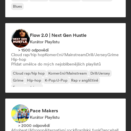
Blues
Flow 2.0 | Next Gen Hustle
Kurátor Playlistu
> 1500 odpovědí
Cloud rap/hip hop
Komerční/Mainstream
Drill/Jersey
Grime
Hip-hop
Přidat umělce do mých nejoblíbenějších playlistů
Cloud rap/hip hop
Komerční/Mainstream
Drill/Jersey
Grime
Hip-hop
K-Pop/J-Pop
Rap v angličtině
Francouzský rap
Pace Makers
Kurátor Playlistu
> 2000 odpovědí
Afrobeat/Afropop
Alternativní rock
Brazilský funk
Dancehall