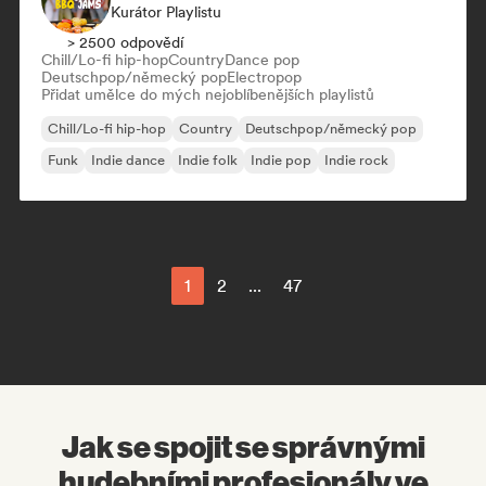
Kurátor Playlistu
> 2500 odpovědí
Chill/Lo-fi hip-hop
Country
Dance pop
Deutschpop/německý pop
Electropop
Přidat umělce do mých nejoblíbenějších playlistů
Chill/Lo-fi hip-hop
Country
Deutschpop/německý pop
Funk
Indie dance
Indie folk
Indie pop
Indie rock
1
2
...
47
Jak se spojit se správnými
hudebními profesionály ve