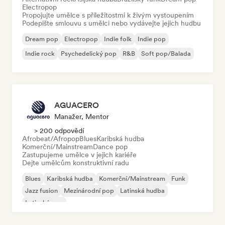
Electropop
Propojujte umělce s příležitostmi k živým vystoupením
Podepište smlouvu s umělci nebo vydávejte jejich hudbu
Dream pop
Electropop
Indie folk
Indie pop
Indie rock
Psychedelický pop
R&B
Soft pop/Balada
AGUACERO
Manažer, Mentor
> 200 odpovědí
Afrobeat/Afropop
Blues
Karibská hudba
Komerční/Mainstream
Dance pop
Zastupujeme umělce v jejich kariéře
Dejte umělcům konstruktivní radu
Blues
Karibská hudba
Komerční/Mainstream
Funk
Jazz fusion
Mezinárodní pop
Latinská hudba
Latinský pop