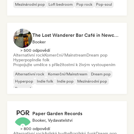
Mezinárodní pop
Lofi bedroom
Pop rock
Pop-soul
The Lost Wanderer Bar Café in Newcastle
Booker
> 500 odpovědí
Alternativní rock
Komerční/Mainstream
Dream pop
Hyperpop
Indie folk
Propojujte umělce s příležitostmi k živým vystoupením
Alternativní rock
Komerční/Mainstream
Dream pop
Hyperpop
Indie folk
Indie pop
Mezinárodní pop
Pop-soul
Paper Garden Records
Booker, Vydavatelství
> 800 odpovědí
Alternativní rock
Asijská hudba
Brazilský funk
Dream pop