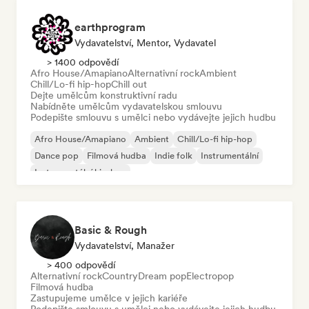
earthprogram
Vydavatelství, Mentor, Vydavatel
> 1400 odpovědí
Afro House/Amapiano
Alternativní rock
Ambient
Chill/Lo-fi hip-hop
Chill out
Dejte umělcům konstruktivní radu
Nabídněte umělcům vydavatelskou smlouvu
Podepište smlouvu s umělci nebo vydávejte jejich hudbu
Afro House/Amapiano
Ambient
Chill/Lo-fi hip-hop
Dance pop
Filmová hudba
Indie folk
Instrumentální
Instrumentální hip-hop
Basic & Rough
Vydavatelství, Manažer
> 400 odpovědí
Alternativní rock
Country
Dream pop
Electropop
Filmová hudba
Zastupujeme umělce v jejich kariéře