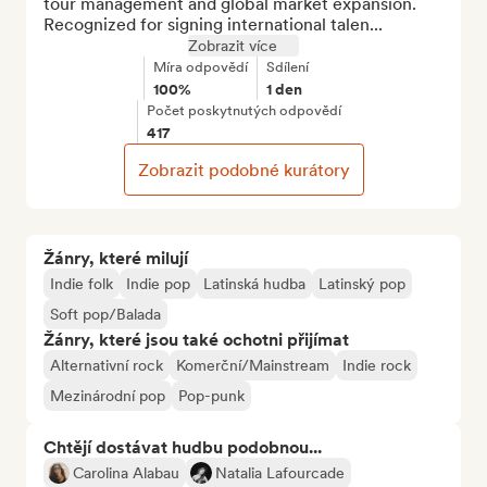
tour management and global market expansion. 
Recognized for signing international talen...
Zobrazit více
Míra odpovědí
Sdílení
100%
1 den
Počet poskytnutých odpovědí
417
Zobrazit podobné kurátory
Žánry, které milují
Indie folk
Indie pop
Latinská hudba
Latinský pop
Soft pop/Balada
Žánry, které jsou také ochotni přijímat
Alternativní rock
Komerční/Mainstream
Indie rock
Mezinárodní pop
Pop-punk
Chtějí dostávat hudbu podobnou...
Carolina Alabau
Natalia Lafourcade