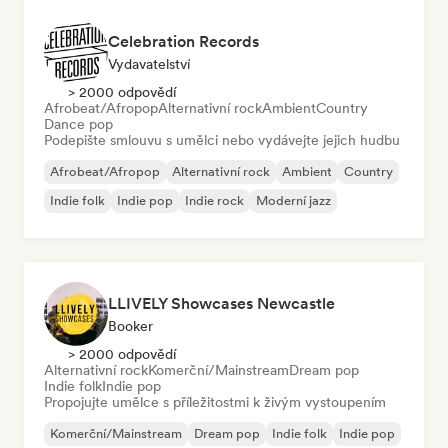
Celebration Records
Vydavatelství
> 2000 odpovědí
Afrobeat/Afropop
Alternativní rock
Ambient
Country
Dance pop
Podepište smlouvu s umělci nebo vydávejte jejich hudbu
Afrobeat/Afropop
Alternativní rock
Ambient
Country
Indie folk
Indie pop
Indie rock
Moderní jazz
LLIVELY Showcases Newcastle
Booker
> 2000 odpovědí
Alternativní rock
Komerční/Mainstream
Dream pop
Indie folk
Indie pop
Propojujte umělce s příležitostmi k živým vystoupením
Komerční/Mainstream
Dream pop
Indie folk
Indie pop