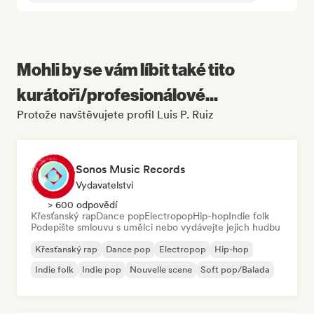
Mohli by se vám líbit také tito
kurátoři/profesionálové...
Protože navštěvujete profil Luis P. Ruiz
Sonos Music Records
Vydavatelství
> 600 odpovědí
Křesťanský rap
Dance pop
Electropop
Hip-hop
Indie folk
Podepište smlouvu s umělci nebo vydávejte jejich hudbu
Křesťanský rap
Dance pop
Electropop
Hip-hop
Indie folk
Indie pop
Nouvelle scene
Soft pop/Balada