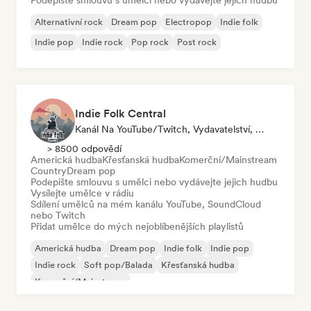
Podepište smlouvu s umělci nebo vydávejte jejich hudbu
Alternativní rock
Dream pop
Electropop
Indie folk
Indie pop
Indie rock
Pop rock
Post rock
Indie Folk Central
Kanál Na YouTube/Twitch, Vydavatelství, Kurátor Playlistu, Rádio Stanice
> 8500 odpovědí
Americká hudba
Křesťanská hudba
Komerční/Mainstream
Country
Dream pop
Podepište smlouvu s umělci nebo vydávejte jejich hudbu
Vysílejte umělce v rádiu
Sdílení umělců na mém kanálu YouTube, SoundCloud
nebo Twitch
Přidat umělce do mých nejoblíbenějších playlistů
Americká hudba
Dream pop
Indie folk
Indie pop
Indie rock
Soft pop/Balada
Křesťanská hudba
Komerční/Mainstream