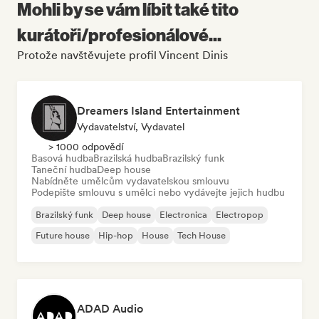
Mohli by se vám líbit také tito
kurátoři/profesionálové...
Protože navštěvujete profil Vincent Dinis
Dreamers Island Entertainment
Vydavatelství, Vydavatel
> 1000 odpovědí
Basová hudba
Brazilská hudba
Brazilský funk
Taneční hudba
Deep house
Nabídněte umělcům vydavatelskou smlouvu
Podepište smlouvu s umělci nebo vydávejte jejich hudbu
Brazilský funk
Deep house
Electronica
Electropop
Future house
Hip-hop
House
Tech House
ADAD Audio