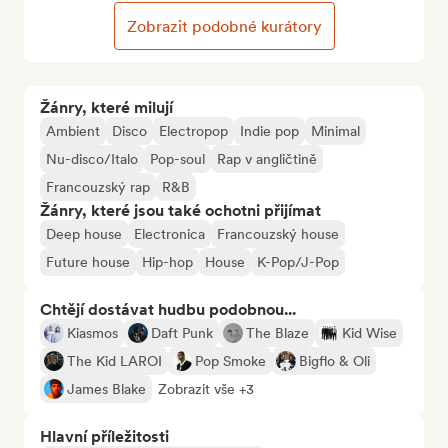
Zobrazit podobné kurátory
Žánry, které milují
Ambient
Disco
Electropop
Indie pop
Minimal
Nu-disco/Italo
Pop-soul
Rap v angličtině
Francouzský rap
R&B
Žánry, které jsou také ochotni přijímat
Deep house
Electronica
Francouzský house
Future house
Hip-hop
House
K-Pop/J-Pop
Chtějí dostávat hudbu podobnou...
Kiasmos
Daft Punk
The Blaze
Kid Wise
The Kid LAROI
Pop Smoke
Bigflo & Oli
James Blake
Zobrazit vše +3
Hlavní příležitosti