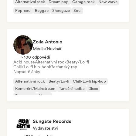
Alternativní rock
Dream pop
Garage rock
New wave
Pop-soul
Reggae
Shoegaze
Soul
Zoila Antonio
Média/novinář
> 100 odpovědí
Acid house
Alternativní rock
Beaty/Lo-fi
Chill/Lo-fi hip-hop
Křesťanský rap
Napsat články
Alternativní rock
Beaty/Lo-fi
Chill/Lo-fi hip-hop
Komerční/Mainstream
Taneční hudba
Disco
Dream pop
House
Sungate Records
Vydavatelství