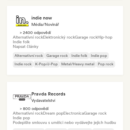
indie now
Média/novinář
> 2400 odpovědí
Alternativní rock
Elektronický rock
Garage rock
Hip-hop
Indie folk
Napsat články
Alternativní rock
Garage rock
Indie folk
Indie pop
Indie rock
K-Pop/J-Pop
Metal/Heavy metal
Pop rock
Pravda Records
Vydavatelství
> 800 odpovědí
Alternativní rock
Dream pop
Electronica
Garage rock
Indie pop
Podepište smlouvu s umělci nebo vydávejte jejich hudbu