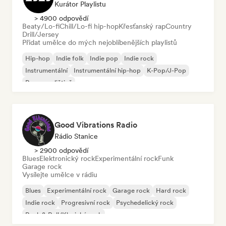
Kurátor Playlistu
> 4900 odpovědí
Beaty/Lo-fi
Chill/Lo-fi hip-hop
Křesťanský rap
Country
Drill/Jersey
Přidat umělce do mých nejoblíbenějších playlistů
Hip-hop
Indie folk
Indie pop
Indie rock
Instrumentální
Instrumentální hip-hop
K-Pop/J-Pop
Rap v angličtině
Good Vibrations Radio
Rádio Stanice
> 2900 odpovědí
Blues
Elektronický rock
Experimentální rock
Funk
Garage rock
Vysílejte umělce v rádiu
Blues
Experimentální rock
Garage rock
Hard rock
Indie rock
Progresivní rock
Psychedelický rock
Rock & Roll/Klasický rock