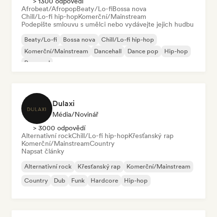
> 1300 odpovědí
Afrobeat/Afropop
Beaty/Lo-fi
Bossa nova
Chill/Lo-fi hip-hop
Komerční/Mainstream
Podepište smlouvu s umělci nebo vydávejte jejich hudbu
Beaty/Lo-fi
Bossa nova
Chill/Lo-fi hip-hop
Komerční/Mainstream
Dancehall
Dance pop
Hip-hop
Pop-soul
Dulaxi
Média/novinář
> 3000 odpovědí
Alternativní rock
Chill/Lo-fi hip-hop
Křesťanský rap
Komerční/Mainstream
Country
Napsat články
Alternativní rock
Křesťanský rap
Komerční/Mainstream
Country
Dub
Funk
Hardcore
Hip-hop