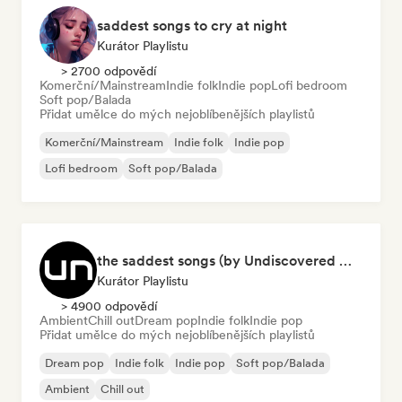
saddest songs to cry at night
Kurátor Playlistu
> 2700 odpovědí
Komerční/Mainstream
Indie folk
Indie pop
Lofi bedroom
Soft pop/Balada
Přidat umělce do mých nejoblíbenějších playlistů
Komerční/Mainstream
Indie folk
Indie pop
Lofi bedroom
Soft pop/Balada
the saddest songs (by Undiscovered Music)
Kurátor Playlistu
> 4900 odpovědí
Ambient
Chill out
Dream pop
Indie folk
Indie pop
Přidat umělce do mých nejoblíbenějších playlistů
Dream pop
Indie folk
Indie pop
Soft pop/Balada
Ambient
Chill out