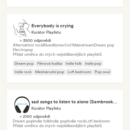
Everybody is crying
Kurátor Playlistu
> 3500 odpovědí
Alternativní rock
Blues
Komerční/Mainstream
Dream pop
Electropop
Přidat umělce do mých nejoblíbenějších playlistů
Dream pop
Filmová hudba
Indie folk
Indie pop
Indie rock
Mezinárodní pop
Lofi bedroom
Pop-soul
sad songs to listen to alone (Sambrook Sounds)
Kurátor Playlistu
> 2100 odpovědí
Dream pop
Indie folk
Indie pop
Indie rock
Lofi bedroom
Přidat umělce do mých nejoblíbenějších playlistů