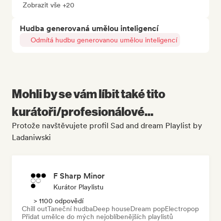
Zobrazit vše +20
Hudba generovaná umělou inteligencí
Odmítá hudbu generovanou umělou inteligencí
Mohli by se vám líbit také tito
kurátoři/profesionálové...
Protože navštěvujete profil Sad and dream Playlist by
Ladaniwski
F Sharp Minor
Kurátor Playlistu
> 1100 odpovědí
Chill out
Taneční hudba
Deep house
Dream pop
Electropop
Přidat umělce do mých nejoblíbenějších playlistů