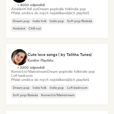
> 4000 odpovědí
Ambient
Chill out
Dream pop
Indie folk
Indie pop
Přidat umělce do mých nejoblíbenějších playlistů
Dream pop
Indie folk
Indie pop
Soft pop/Balada
Ambient
Chill out
Cute love songs ( by Talitha Tunes)
Kurátor Playlistu
> 2200 odpovědí
Komerční/Mainstream
Dream pop
Indie folk
Indie pop
Lofi bedroom
Přidat umělce do mých nejoblíbenějších playlistů
Dream pop
Indie folk
Indie pop
Lofi bedroom
Soft pop/Balada
Komerční/Mainstream