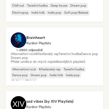
Chill out
Taneční hudba
Deep house
Dream pop
Electropop
Indie folk
Indie pop
Soft pop/Balada
Brainheart
Kurátor Playlistu
> 2800 odpovědí
Alternativní rock
Křesťanský rap
Taneční hudba
Dance pop
Dream pop
Přidat umělce do mých nejoblíbenějších playlistů
Alternativní rock
Křesťanský rap
Taneční hudba
Dance pop
Dream pop
Indie folk
Indie pop
Soft pop/Balada
sad vibes (by XIV Playlists)
Kurátor Playlistu