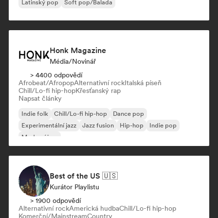
Latinský pop
Soft pop/Balada
Honk Magazine
Média/novinář
> 4400 odpovědí
Afrobeat/Afropop
Alternativní rock
Italská píseň
Chill/Lo-fi hip-hop
Křesťanský rap
Napsat články
Indie folk
Chill/Lo-fi hip-hop
Dance pop
Experimentální jazz
Jazz fusion
Hip-hop
Indie pop
Moderní jazz
Best of the US 🇺🇸
Kurátor Playlistu
> 1900 odpovědí
Alternativní rock
Americká hudba
Chill/Lo-fi hip-hop
Komerční/Mainstream
Country