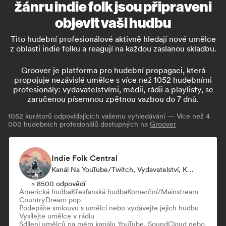
žánru indie folk jsou připraveni
objevit vaši hudbu
Tito hudební profesionálové aktivně hledají nové umělce
z oblasti indie folku a reagují na každou zaslanou skladbu.
Groover je platforma pro hudební propagaci, která
propojuje nezávislé umělce s více než 1052 hudebními
profesionály: vydavatelstvími, médii, rádii a playlisty, se
zaručenou písemnou zpětnou vazbou do 7 dnů.
1052
kurátorů odpovídajících vašemu vyhledávání — Více než 4
000 hudebních profesionálů dostupných na
Groover
Indie Folk Central
Kanál Na YouTube/Twitch, Vydavatelství, Kurátor Playlistu, Rádio Stanice
> 8500 odpovědí
Americká hudba
Křesťanská hudba
Komerční/Mainstream
Country
Dream pop
Podepište smlouvu s umělci nebo vydávejte jejich hudbu
Vysílejte umělce v rádiu
Sdílení umělců na mém kanálu YouTube, SoundCloud nebo