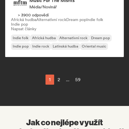
Music For The Misfits
Média/novinář
> 3900 odpovědí
Africká hudba
Alternativní rock
Dream pop
Indie folk
Indie pop
Napsat články
Indie folk
Africká hudba
Alternativní rock
Dream pop
Indie pop
Indie rock
Latinská hudba
Oriental music
1
2
...
59
Jak co nejlépe využít