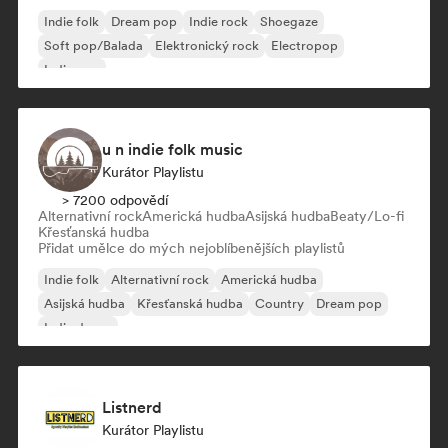
Indie folk
Dream pop
Indie rock
Shoegaze
Soft pop/Balada
Elektronický rock
Electropop
Indie pop
u n indie folk music
Kurátor Playlistu
> 7200 odpovědí
Alternativní rock
Americká hudba
Asijská hudba
Beaty/Lo-fi
Křesťanská hudba
Přidat umělce do mých nejoblíbenějších playlistů
Indie folk
Alternativní rock
Americká hudba
Asijská hudba
Křesťanská hudba
Country
Dream pop
Indie dance
Listnerd
Kurátor Playlistu