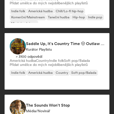
Přidat umělce do mých nejoblíbenějších playlistů
Indie folk
Americká hudba
Chill/Lo-fi hip-hop
Komerční/Mainstream
Taneční hudba
Hip-hop
Indie pop
Mezinárodní pop
Saddle Up, It's Country Time 🤠 Outlaw Country, Americana & Country Rock
Kurátor Playlistu
> 3100 odpovědí
Americká hudba
Country
Indie folk
Soft pop/Balada
Přidat umělce do mých nejoblíbenějších playlistů
Indie folk
Americká hudba
Country
Soft pop/Balada
The Sounds Won't Stop
Média/novinář