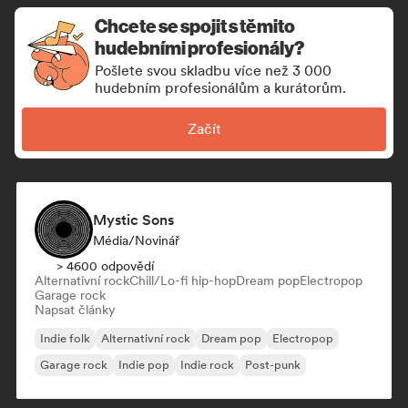
Chcete se spojit s těmito
hudebními profesionály?
Pošlete svou skladbu více než 3 000
hudebním profesionálům a kurátorům.
Začít
Mystic Sons
Média/novinář
> 4600 odpovědí
Alternativní rock
Chill/Lo-fi hip-hop
Dream pop
Electropop
Garage rock
Napsat články
Indie folk
Alternativní rock
Dream pop
Electropop
Garage rock
Indie pop
Indie rock
Post-punk