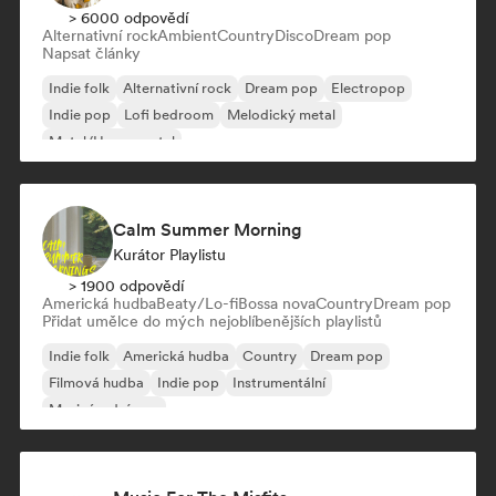
> 6000 odpovědí
Alternativní rock
Ambient
Country
Disco
Dream pop
Napsat články
Indie folk
Alternativní rock
Dream pop
Electropop
Indie pop
Lofi bedroom
Melodický metal
Metal/Heavy metal
Calm Summer Morning
Kurátor Playlistu
> 1900 odpovědí
Americká hudba
Beaty/Lo-fi
Bossa nova
Country
Dream pop
Přidat umělce do mých nejoblíbenějších playlistů
Indie folk
Americká hudba
Country
Dream pop
Filmová hudba
Indie pop
Instrumentální
Mezinárodní pop