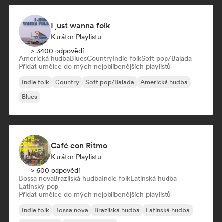
I just wanna folk
Kurátor Playlistu
> 3400 odpovědí
Americká hudba
Blues
Country
Indie folk
Soft pop/Balada
Přidat umělce do mých nejoblíbenějších playlistů
Indie folk
Country
Soft pop/Balada
Americká hudba
Blues
Café con Ritmo
Kurátor Playlistu
> 600 odpovědí
Bossa nova
Brazilská hudba
Indie folk
Latinská hudba
Latinský pop
Přidat umělce do mých nejoblíbenějších playlistů
Indie folk
Bossa nova
Brazilská hudba
Latinská hudba