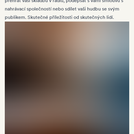
přehrát vaši skladbu v rádiu, podepsat s vámi smlouvu s
nahrávací společností nebo sdílet vaši hudbu se svým
publikem. Skutečné příležitosti od skutečných lidí.