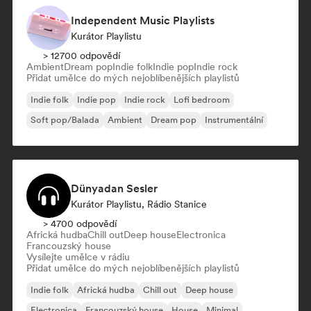
Independent Music Playlists
Kurátor Playlistu
> 12700 odpovědí
Ambient
Dream pop
Indie folk
Indie pop
Indie rock
Přidat umělce do mých nejoblíbenějších playlistů
Indie folk
Indie pop
Indie rock
Lofi bedroom
Soft pop/Balada
Ambient
Dream pop
Instrumentální
Dünyadan Sesler
Kurátor Playlistu, Rádio Stanice
> 4700 odpovědí
Africká hudba
Chill out
Deep house
Electronica
Francouzský house
Vysílejte umělce v rádiu
Přidat umělce do mých nejoblíbenějších playlistů
Indie folk
Africká hudba
Chill out
Deep house
Electronica
Francouzský house
House
Minimal