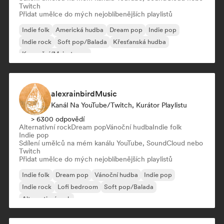
Twitch
Přidat umělce do mých nejoblíbenějších playlistů
Indie folk
Americká hudba
Dream pop
Indie pop
Indie rock
Soft pop/Balada
Křesťanská hudba
Komerční/Mainstream
alexrainbirdMusic
Kanál Na YouTube/Twitch, Kurátor Playlistu
> 6300 odpovědí
Alternativní rock
Dream pop
Vánoční hudba
Indie folk
Indie pop
Sdílení umělců na mém kanálu YouTube, SoundCloud nebo
Twitch
Přidat umělce do mých nejoblíbenějších playlistů
Indie folk
Dream pop
Vánoční hudba
Indie pop
Indie rock
Lofi bedroom
Soft pop/Balada
Alternativní rock