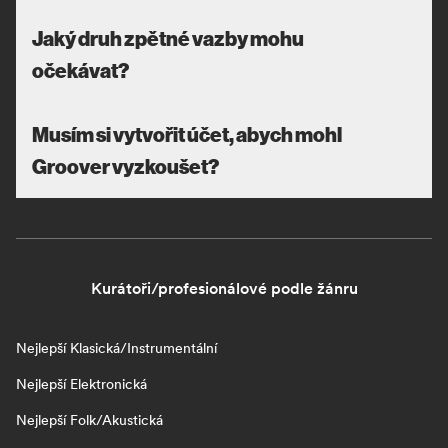
Jaký druh zpětné vazby mohu
očekávat?
Musím si vytvořit účet, abych mohl
Groover vyzkoušet?
Kurátoři/profesionálové podle žánru
Nejlepší Klasická/Instrumentální
Nejlepší Elektronická
Nejlepší Folk/Akustická