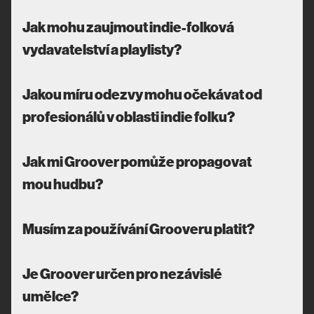
Jak mohu zaujmout indie-folková
vydavatelství a playlisty?
Jakou míru odezvy mohu očekávat od
profesionálů v oblasti indie folku?
Jak mi Groover pomůže propagovat
mou hudbu?
Musím za používání Grooveru platit?
Je Groover určen pro nezávislé
umělce?