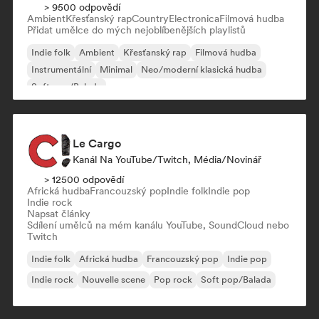
> 9500 odpovědí
Ambient
Křesťanský rap
Country
Electronica
Filmová hudba
Přidat umělce do mých nejoblíbenějších playlistů
Indie folk
Ambient
Křesťanský rap
Filmová hudba
Instrumentální
Minimal
Neo/moderní klasická hudba
Soft pop/Balada
Le Cargo
Kanál Na YouTube/Twitch, Média/novinář
> 12500 odpovědí
Africká hudba
Francouzský pop
Indie folk
Indie pop
Indie rock
Napsat články
Sdílení umělců na mém kanálu YouTube, SoundCloud nebo
Twitch
Indie folk
Africká hudba
Francouzský pop
Indie pop
Indie rock
Nouvelle scene
Pop rock
Soft pop/Balada