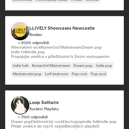
LLIVELY Showcases Newcastle
Booker
> 2000 odpovědí
Alternativní rock
Komerční/Mainstream
Dream pop
Indie folk
Indie pop
Propojujte umělce s příležitostmi k živým vystoupením
Indie folk
Komerční/Mainstream
Dream pop
Indie pop
Mezinárodní pop
Lofi bedroom
Pop rock
Pop-soul
Loop Solitaire
Kurátor Playlistu
> 7100 odpovědí
Dream pop
Elektronický rock
Electropop
Indie folk
Indie pop
Přidat umělce do mých nejoblíbenějších playlistů