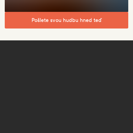
Pošlete svou hudbu hned teď