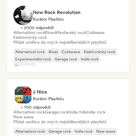
New Rock Revolution
Kurátor Playlistu
> 2000 odpovědí
Alternativní rock
Blues
Křesťanský rock
Coldwave
Elektronický rock
Přidat umělce do mých nejoblíbenějších playlistů
Alternativní rock
Blues
Coldwave
Elektronický rock
Experimentální rock
Garage rock
Indie rock
New wave
J Nice
Kurátor Playlistu
> 700 odpovědí
Alternativní rock
Garage rock
Indie folk
Indie rock
New wave
Přidat umělce do mých nejoblíbenějších playlistů
Alternativní rock
Garage rock
Indie rock
New wave