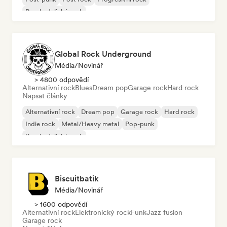
Psychedelický rock
Global Rock Underground
Média/novinář
> 4800 odpovědí
Alternativní rock
Blues
Dream pop
Garage rock
Hard rock
Napsat články
Alternativní rock
Dream pop
Garage rock
Hard rock
Indie rock
Metal/Heavy metal
Pop-punk
Psychedelický rock
Biscuitbatik
Média/novinář
> 1600 odpovědí
Alternativní rock
Elektronický rock
Funk
Jazz fusion
Garage rock