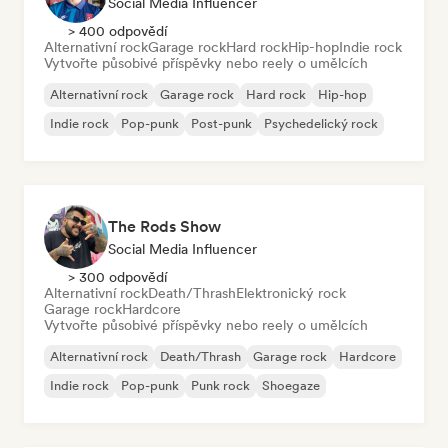
Social Media Influencer
> 400 odpovědí
Alternativní rock
Garage rock
Hard rock
Hip-hop
Indie rock
Vytvořte působivé příspěvky nebo reely o umělcích
Alternativní rock
Garage rock
Hard rock
Hip-hop
Indie rock
Pop-punk
Post-punk
Psychedelický rock
The Rods Show
Social Media Influencer
> 300 odpovědí
Alternativní rock
Death/Thrash
Elektronický rock
Garage rock
Hardcore
Vytvořte působivé příspěvky nebo reely o umělcích
Alternativní rock
Death/Thrash
Garage rock
Hardcore
Indie rock
Pop-punk
Punk rock
Shoegaze