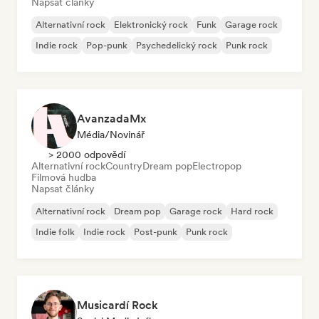
Napsat články
Alternativní rock
Elektronický rock
Funk
Garage rock
Indie rock
Pop-punk
Psychedelický rock
Punk rock
AvanzadaMx
Média/novinář
> 2000 odpovědí
Alternativní rock
Country
Dream pop
Electropop
Filmová hudba
Napsat články
Alternativní rock
Dream pop
Garage rock
Hard rock
Indie folk
Indie rock
Post-punk
Punk rock
Musicardí Rock