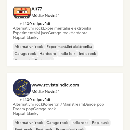
Alt77
Média/novinář
> 1400 odpovědí
Alternativní rock
Experimentální elektronika
Experimentální jazz
Garage rock
Hardcore
Napsat články
Alternativní rock
Experimentální elektronika
Garage rock
Hardcore
Indie folk
Indie rock
Pop-punk
Post-punk
www.revistaindie.com
Média/novinář
> 1400 odpovědí
Alternativní rock
Komerční/Mainstream
Dance pop
Dream pop
Garage rock
Napsat články
Alternativní rock
Garage rock
Indie rock
Pop-punk
Post-punk
Post rock
Progresivní rock