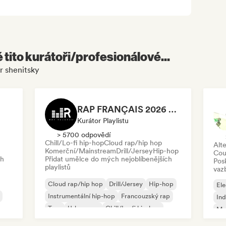
é tito kurátoři/profesionálové...
r shenitsky
RAP FRANÇAIS 2026 🔥🇫🇷 (Way Records)
Kurátor Playlistu
> 5700 odpovědí
Chill/Lo-fi hip-hop
Cloud rap/hip hop
Alte
Komerční/Mainstream
Drill/Jersey
Hip-hop
Cou
ch
Přidat umělce do mých nejoblíbenějších
Pos
playlistů
vaz
Cloud rap/hip hop
Drill/Jersey
Hip-hop
Ele
Instrumentální hip-hop
Francouzský rap
Ind
Trap
Urban pop
Chill/Lo-fi hip-hop
Me
Roc