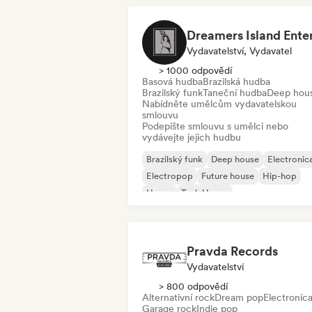
Vydavatelství, Vydavatel
> 1000 odpovědí
Basová hudba
Brazilská hudba
Brazilský funk
Taneční hudba
Deep hou
Nabídněte umělcům vydavatelskou
smlouvu
Podepište smlouvu s umělci nebo
vydávejte jejich hudbu
Brazilský funk
Deep house
Electronic
Electropop
Future house
Hip-hop
House
Tech House
Pravda Records
Vydavatelství
> 800 odpovědí
Alternativní rock
Dream pop
Electronic
Garage rock
Indie pop