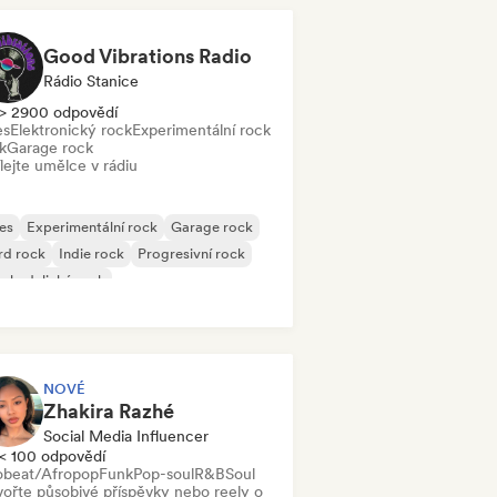
Good Vibrations Radio
Rádio Stanice
> 2900 odpovědí
es
Elektronický rock
Experimentální rock
k
Garage rock
lejte umělce v rádiu
es
Experimentální rock
Garage rock
rd rock
Indie rock
Progresivní rock
chedelický rock
k & Roll/Klasický rock
NOVÉ
Zhakira Razhé
Social Media Influencer
< 100 odpovědí
obeat/Afropop
Funk
Pop-soul
R&B
Soul
vořte působivé příspěvky nebo reely o