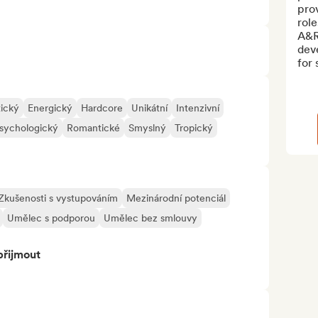
prov
role
A&R
dev
for 
tický
Energický
Hardcore
Unikátní
Intenzivní
sychologický
Romantické
Smyslný
Tropický
Zkušenosti s vystupováním
Mezinárodní potenciál
Umělec s podporou
Umělec bez smlouvy
přijmout