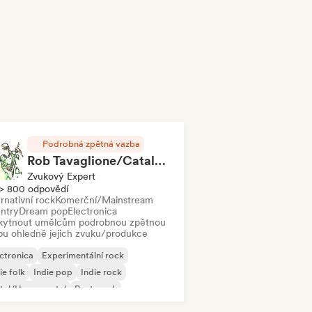
Podrobná zpětná vazba
Rob Tavaglione/Catalyst Recording
Zvukový Expert
> 800 odpovědí
rnativní rock
Komerční/Mainstream
ntry
Dream pop
Electronica
kytnout umělcům podrobnou zpětnou
bu ohledně jejich zvuku/produkce
ctronica
Experimentální rock
ie folk
Indie pop
Indie rock
tal/Heavy metal
Post-punk
k & Roll/Klasický rock