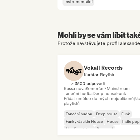
Instrumentální
Mohli by se vám líbit tak
Protože navštěvujete profil alexande
Vokall Records
Kurátor Playlistu
> 3500 odpovědí
Bossa nova
Komerční/Mainstream
Taneční hudba
Deep house
Funk
Přidat umělce do mých nejoblíbenější
playlistů
Taneční hudba
Deep house
Funk
Funky/Jackin House
House
Indie pop
Nu-disco/Italo
Pop-soul