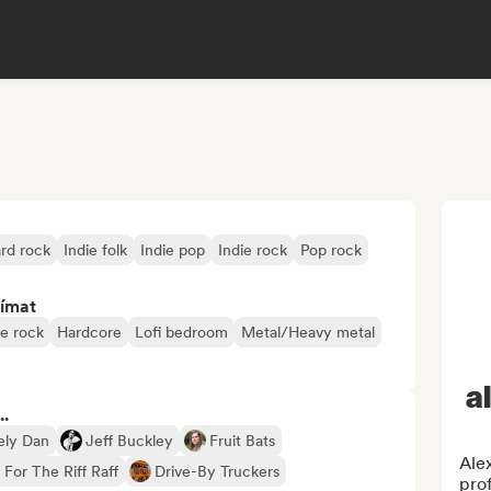
rd rock
Indie folk
Indie pop
Indie rock
Pop rock
jímat
e rock
Hardcore
Lofi bedroom
Metal/Heavy metal
a
..
ely Dan
Jeff Buckley
Fruit Bats
Alex
 For The Riff Raff
Drive-By Truckers
prof