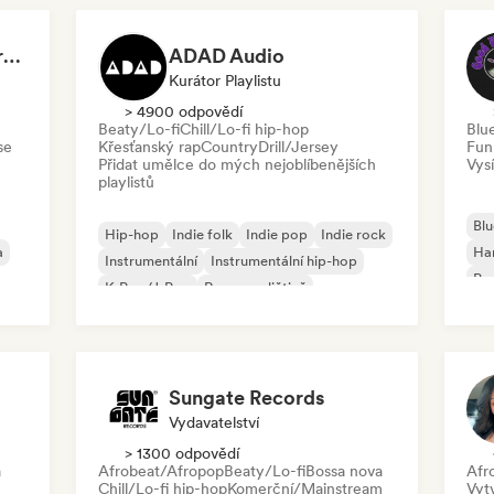
Dreamers Island Entertainment
ADAD Audio
Kurátor Playlistu
> 4900 odpovědí
Beaty/Lo-fi
Chill/Lo-fi hip-hop
Blu
se
Křesťanský rap
Country
Drill/Jersey
Fun
Přidat umělce do mých nejoblíbenějších
Vysí
playlistů
Blu
Hip-hop
Indie folk
Indie pop
Indie rock
a
Ha
Instrumentální
Instrumentální hip-hop
Psy
K-Pop/J-Pop
Rap v angličtině
Roc
Sungate Records
Vydavatelství
> 1300 odpovědí
a
Afrobeat/Afropop
Beaty/Lo-fi
Bossa nova
Afr
Chill/Lo-fi hip-hop
Komerční/Mainstream
Vyt