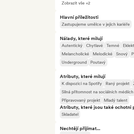
Zobrazit vše +2
Hlavní příležitosti
Zastupujeme umělce v jejich kariéře
Nálady, které milují
Autentický
Chytlavé
Temné
Eklek
Melancholické
Melodické
Snový
P
Underground
Poutavý
Atributy, které milují
K dispozici na Spotify
Raný projekt
Silná přítomnost na sociálních médiích
Připravovaný projekt
Mladý talent
Atributy, které jsou také ochotni 
Skladatel
Nechtějí přijímat...