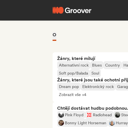
O
Žánry, které milují
Alternativní rock
Blues
Country
Ha
Soft pop/Balada
Soul
Žánry, které jsou také ochotni při
Dream pop
Elektronický rock
Garag
Zobrazit vše +4
Chtějí dostávat hudbu podobnou.
Pink Floyd
Radiohead
Ste
Bonny Light Horseman
Hurray