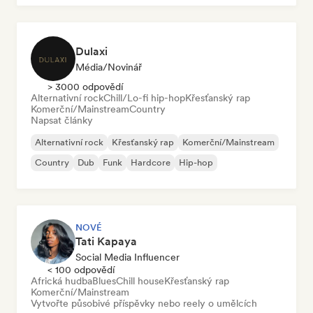
Dulaxi
Média/novinář
> 3000 odpovědí
Alternativní rock
Chill/Lo-fi hip-hop
Křesťanský rap
Komerční/Mainstream
Country
Napsat články
Alternativní rock
Křesťanský rap
Komerční/Mainstream
Country
Dub
Funk
Hardcore
Hip-hop
NOVÉ
Tati Kapaya
Social Media Influencer
< 100 odpovědí
Africká hudba
Blues
Chill house
Křesťanský rap
Komerční/Mainstream
Vytvořte působivé příspěvky nebo reely o umělcích