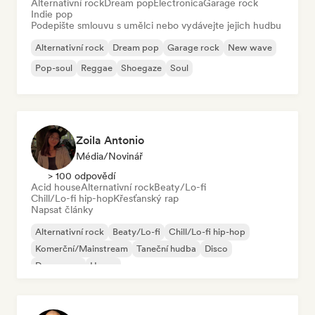
Alternativní rock
Dream pop
Electronica
Garage rock
Indie pop
Podepište smlouvu s umělci nebo vydávejte jejich hudbu
Alternativní rock
Dream pop
Garage rock
New wave
Pop-soul
Reggae
Shoegaze
Soul
Zoila Antonio
Média/novinář
> 100 odpovědí
Acid house
Alternativní rock
Beaty/Lo-fi
Chill/Lo-fi hip-hop
Křesťanský rap
Napsat články
Alternativní rock
Beaty/Lo-fi
Chill/Lo-fi hip-hop
Komerční/Mainstream
Taneční hudba
Disco
Dream pop
House