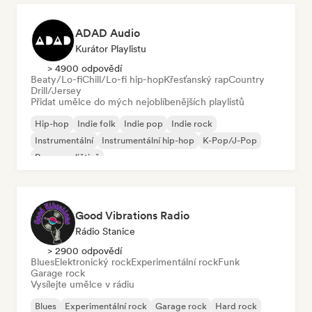
ADAD Audio
Kurátor Playlistu
> 4900 odpovědí
Beaty/Lo-fi
Chill/Lo-fi hip-hop
Křesťanský rap
Country
Drill/Jersey
Přidat umělce do mých nejoblíbenějších playlistů
Hip-hop
Indie folk
Indie pop
Indie rock
Instrumentální
Instrumentální hip-hop
K-Pop/J-Pop
Rap v angličtině
Good Vibrations Radio
Rádio Stanice
> 2900 odpovědí
Blues
Elektronický rock
Experimentální rock
Funk
Garage rock
Vysílejte umělce v rádiu
Blues
Experimentální rock
Garage rock
Hard rock