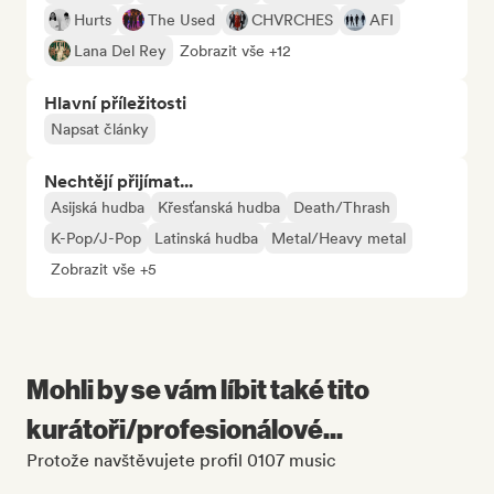
Hurts
The Used
CHVRCHES
AFI
Lana Del Rey
Zobrazit vše +12
Hlavní příležitosti
Napsat články
Nechtějí přijímat...
Asijská hudba
Křesťanská hudba
Death/Thrash
K-Pop/J-Pop
Latinská hudba
Metal/Heavy metal
Zobrazit vše +5
Mohli by se vám líbit také tito
kurátoři/profesionálové...
Protože navštěvujete profil 0107 music