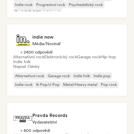
Indie rock
Progresivní rock
Psychedelický rock
Rock & Roll/Klasický rock
indie now
Média/novinář
> 2400 odpovědí
Alternativní rock
Elektronický rock
Garage rock
Hip-hop
Indie folk
Napsat články
Alternativní rock
Garage rock
Indie folk
Indie pop
Indie rock
K-Pop/J-Pop
Metal/Heavy metal
Pop rock
Pravda Records
Vydavatelství
> 800 odpovědí