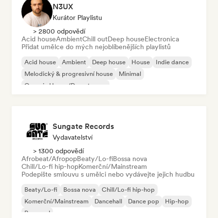
N3UX
Kurátor Playlistu
> 2800 odpovědí
Acid house
Ambient
Chill out
Deep house
Electronica
Přidat umělce do mých nejoblíbenějších playlistů
Acid house
Ambient
Deep house
House
Indie dance
Melodický & progresivní house
Minimal
Organic House/Downtempo
Sungate Records
Vydavatelství
> 1300 odpovědí
Afrobeat/Afropop
Beaty/Lo-fi
Bossa nova
Chill/Lo-fi hip-hop
Komerční/Mainstream
Podepište smlouvu s umělci nebo vydávejte jejich hudbu
Beaty/Lo-fi
Bossa nova
Chill/Lo-fi hip-hop
Komerční/Mainstream
Dancehall
Dance pop
Hip-hop
Pop-soul