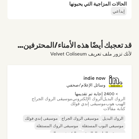
الحالات المزاجية التي يحبونها
إبداعي
قد تعجبك أيضًا هذه الأمناء/المحترفين...
لأنك تزور ملف تعريف Velvet Coliseum
indie now
وسائل الإعلام/صحفي
> 2400 إجابة تم تقديمها
الروك البديل
الروك الإلكتروني
موسيقى الروك الجراج
الهيب هوب
موسيقى إندي فولك
كتابة مقالات
الروك البديل
موسيقى الروك الجراج
موسيقى إندي فولك
موسيقى البوب المستقلة
موسيقى الروك المستقلة
موسيقى الراب العالمية
ميتال/هيفي ميتال