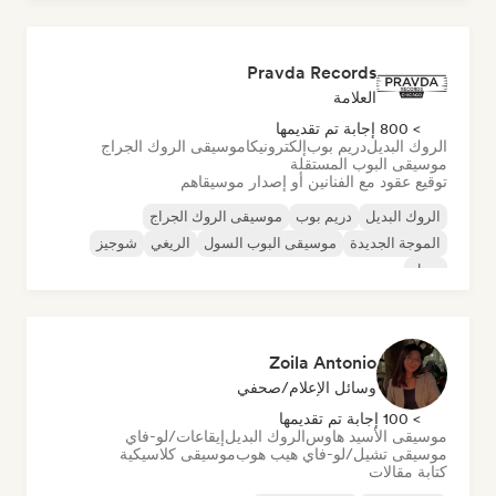
موسيقى البوب روك
Pravda Records
العلامة
> 800 إجابة تم تقديمها
الروك البديل
دريم بوب
إلكترونيكا
موسيقى الروك الجراج
موسيقى البوب المستقلة
توقيع عقود مع الفنانين أو إصدار موسيقاهم
الروك البديل
دريم بوب
موسيقى الروك الجراج
الموجة الجديدة
موسيقى البوب السول
الريغي
شوجيز
سول
Zoila Antonio
وسائل الإعلام/صحفي
> 100 إجابة تم تقديمها
موسيقى الأسيد هاوس
الروك البديل
إيقاعات/لو-فاي
موسيقى تشيل/لو-فاي هيب هوب
موسيقى كلاسيكية
كتابة مقالات