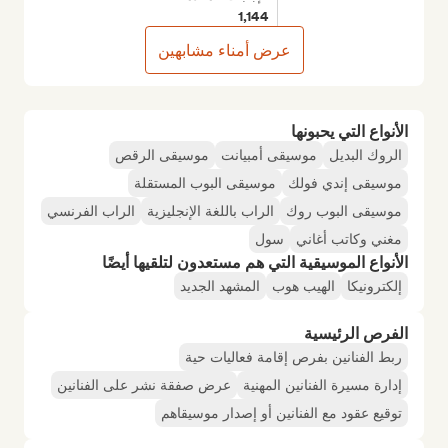
1,144
عرض أمناء مشابهين
الأنواع التي يحبونها
الروك البديل
موسيقى أمبيانت
موسيقى الرقص
موسيقى إندي فولك
موسيقى البوب المستقلة
موسيقى البوب روك
الراب باللغة الإنجليزية
الراب الفرنسي
مغني وكاتب أغاني
سول
الأنواع الموسيقية التي هم مستعدون لتلقيها أيضًا
إلكترونيكا
الهيب هوب
المشهد الجديد
الفرص الرئيسية
ربط الفنانين بفرص إقامة فعاليات حية
إدارة مسيرة الفنانين المهنية
عرض صفقة نشر على الفنانين
توقيع عقود مع الفنانين أو إصدار موسيقاهم