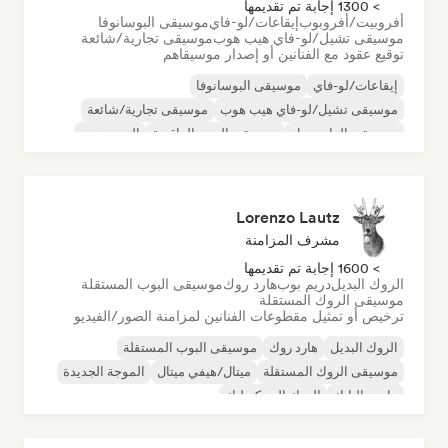
> 1300 إجابة تم تقديمها
أفروبيت/أفروبوب
إيقاعات/لو-فاي
موسيقى البوسانوفا
موسيقى تشيل/لو-فاي هيب هوب
موسيقى تجارية/شائعة
توقيع عقود مع الفنانين أو إصدار موسيقاهم
إيقاعات/لو-فاي
موسيقى البوسانوفا
موسيقى تشيل/لو-فاي هيب هوب
موسيقى تجارية/شائعة
موسيقى الدانسهول
موسيقى البوب الراقصة
الهيب هوب
موسيقى البوب السول
Lorenzo Lautz
مشرف المزامنة
> 1600 إجابة تم تقديمها
الروك البديل
دريم بوب
هارد روك
موسيقى البوب المستقلة
موسيقى الروك المستقلة
ترخيص أو تمثيل مقطوعات الفنانين لمزامنة الصور/الفيديو
الروك البديل
هارد روك
موسيقى البوب المستقلة
موسيقى الروك المستقلة
ميتال/هيفي ميتال
الموجة الجديدة
ما بعد البانك
الروك السيكديليك