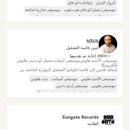
الروك البديل
إيقاعات/لو-فاي
موسيقى تشيل/لو-فاي هيب هوب
موسيقى تجارية/شائعة
موسيقى الرقص
ديسكو
دريم بوب
موسيقى هاوس
N3UX
أمين قائمة التشغيل
> 2800 إجابة تم تقديمها
موسيقى الأسيد هاوس
موسيقى أمبيانت
تشيل آوت
ديب هاوس
إلكترونيكا
إضافة فنانين إلى قائمة (قوائم) التشغيل المؤثرة الخاصة بي
موسيقى الأسيد هاوس
موسيقى أمبيانت
ديب هاوس
موسيقى هاوس
موسيقى إندي دانس
موسيقى هاوس ملوديك وتقدمية
موسيقى مينيمال
أورجانيك هاوس/داون تيمبو
Sungate Records
العلامة