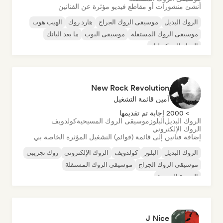
أنشئ منشورات أو مقاطع فيديو مؤثرة عن الفنانين
الروك البديل
موسيقى الروك الجراج
هارد روك
الهيب هوب
موسيقى الروك المستقلة
موسيقى البوب
ما بعد البانك
الروك السيكديليك
New Rock Revolution
أمين قائمة التشغيل
> 2000 إجابة تم تقديمها
الروك البديل
البلوز
موسيقى الروك المسيحية
كولدويف
الروك الإلكتروني
إضافة فنانين إلى قائمة (قوائم) التشغيل المؤثرة الخاصة بي
الروك البديل
البلوز
كولدويف
الروك الإلكتروني
روك تجريبي
موسيقى الروك الجراج
موسيقى الروك المستقلة
الموجة الجديدة
J Nice