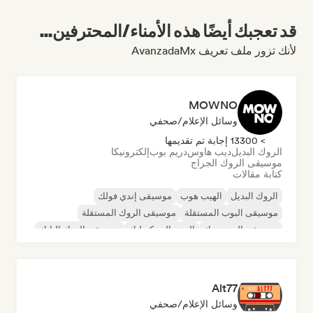
قد تعجبك أيضًا هذه الأمناء/المحترفين...
لأنك تزور ملف تعريف AvanzadaMx
MOWNO
وسائل الإعلام/صحفي
> 13300 إجابة تم تقديمها
الروك البديل
ديب هاوس
دريم بوب
إلكترونيكا
موسيقى الروك الجراج
كتابة مقالات
الروك البديل
الهيب هوب
موسيقى إندي فولك
موسيقى البوب المستقلة
موسيقى الروك المستقلة
موسيقى البوب روك
البوب السيكديليك
موسيقى الروك البانك
Alt77
وسائل الإعلام/صحفي