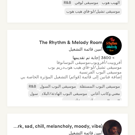
الهيب هوب
موسيقى لوفي
R&B
موسيقى تشيل/لو-فاي هيب هوب
The Rhythm & Melody Room
أمين قائمة التشغيل
> 3400 إجابة تم تقديمها
أفروبيت/أفروبوب
موسيقى البوسانوفا
موسيقى تشيل/لو-فاي هيب هوب
دريم بوب
موسيقى البوب الفرنسية
إضافة فنانين إلى قائمة (قوائم) التشغيل المؤثرة الخاصة بي
موسيقى البوب المستقلة
موسيقى البوب السول
R&B
مغني وكاتب أغاني
موسيقى البوب الهادئة/البلاد
سول
البوب الحضري
أفروبيت/أفروبوب
The Weeknd Hottest Vibes🥵🔥(pop, rock, rnb, hiphop, sexy, dark, sad, chill, melancholy, moody, vibe)
أمين قائمة التشغيل