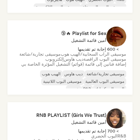
موسيقى البوب المستقلة
موسيقى البوب الإلكترونية
Playlist for Sex 🔥🔞
أمين قائمة التشغيل
> 600 إجابة تم تقديمها
موسيقى الراب السحابية/الهيب هوب
موسيقى تجارية/شائعة
موسيقى البوب الراقصة
ديب هاوس
إلكتروبوب
إضافة فنانين إلى قائمة (قوائم) التشغيل المؤثرة الخاصة بي
موسيقى تجارية/شائعة
ديب هاوس
الهيب هوب
موسيقى البوب العالمية
موسيقى البوب اللاتينية
البوب السيكديليك
R&B
شوجيز
RNB PLAYLIST (Girls We Trust)
أمين قائمة التشغيل
> 700 إجابة تم تقديمها
R&B
البوب الحضري