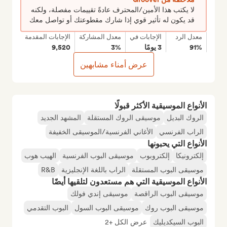
لا يكتب هذا الأمين/المحترف عادةً تقييمات مفصلة، ولكنه
قد يكون له تأثير قوي إذا شارك مقطوعتك أو تواصل معك
معدل الرد
الإجابات في
معدل المشاركة
الإجابات المقدمة
91%
3 يومًا
3%
9,520
عرض أمناء مشابهين
الأنواع الموسيقية الأكثر قبولًا
الروك البديل
موسيقى الروك المستقلة
المشهد الجديد
الراب الفرنسي
الأغاني الفرنسية/الموسيقى الخفيفة
الأنواع التي يحبونها
إلكترونيكا
إلكتروبوب
موسيقى البوب الفرنسية
الهيب هوب
موسيقى البوب المستقلة
الراب باللغة الإنجليزية
R&B
الأنواع الموسيقية التي هم مستعدون لتلقيها أيضًا
موسيقى البوب الراقصة
موسيقى إندي فولك
موسيقى البوب روك
موسيقى البوب السول
البوب التقدمي
البوب السيكديليك
عرض الكل +2