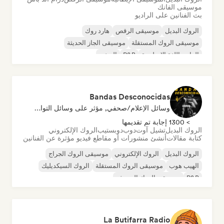
موسيقى الفانك
بث الفنانين على الراديو
الروك البديل
موسيقى الرقص
هارد روك
موسيقى الروك المستقلة
موسيقى الجاز الحديثة
الراب باللغة الإنجليزية
R&B
الريغي
Bandas Desconocidas
وسائل الإعلام/صحفي, مؤثر على وسائل التواصل الاجتماعي
> 1300 إجابة تم تقديمها
الروك البديل
تشيل آوت
دوب
دوبستيب
الروك الإلكتروني
كتابة مقالات
أنشئ منشورات أو مقاطع فيديو مؤثرة عن الفنانين
الروك البديل
الروك الإلكتروني
موسيقى الروك الجراج
الهيب هوب
موسيقى الروك المستقلة
الروك السيكديليك
R&B
موسيقى الروك السيرف
La Butifarra Radio