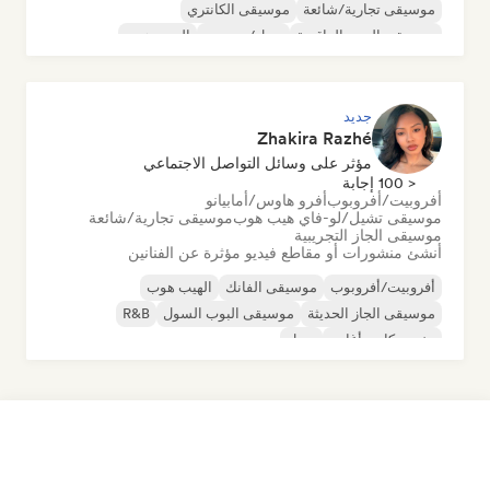
موسيقى تجارية/شائعة
موسيقى الكانتري
موسيقى البوب الراقصة
دريل/جيرسي
الهيب هوب
جديد
Zhakira Razhé
مؤثر على وسائل التواصل الاجتماعي
< 100 إجابة
أفروبيت/أفروبوب
أفرو هاوس/أمابيانو
موسيقى تشيل/لو-فاي هيب هوب
موسيقى تجارية/شائعة
موسيقى الجاز التجريبية
أنشئ منشورات أو مقاطع فيديو مؤثرة عن الفنانين
أفروبيت/أفروبوب
موسيقى الفانك
الهيب هوب
موسيقى الجاز الحديثة
موسيقى البوب السول
R&B
مغني وكاتب أغاني
سول