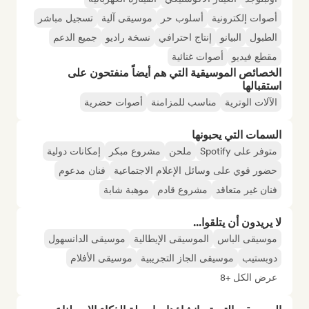
أصوات إلكترونية
أسلوب حر
موسيقى آلية
تسجيل مباشر
الطبول
البيانو
إنتاج احترافي
نسخة راديو
جميع الدعم
مقطع فيديو
أصوات غنائية
الخصائص الموسيقية التي هم أيضاً منفتحون على
استقبالها
الآلات الوترية
مناسب للمزامنة
أصوات حضرية
السمات التي يحبونها
متوفر على Spotify
ملحن
مشروع مبكر
إمكانات دولية
حضور قوي على وسائل الإعلام الاجتماعية
فنان مدعوم
فنان غير متعاقد
مشروع قادم
موهبة شابة
لا يريدون أن يتلقوا...
موسيقى الباس
الموسيقى الإيطالية
موسيقى الدانسهول
دوبستيب
موسيقى الجاز التجريبية
موسيقى الأفلام
عرض الكل +8