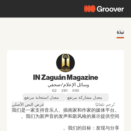
نبذة
IN Zaguán Magazine
وسائل الإعلام/صحفي
62
281
595
معدل مشاركة مرتفع
معدل استجابة مرتفع
تُرجم تلقائيًا
عرض النص الأصلي
我们是一家支持音乐人、插画家和作家的媒体平台。