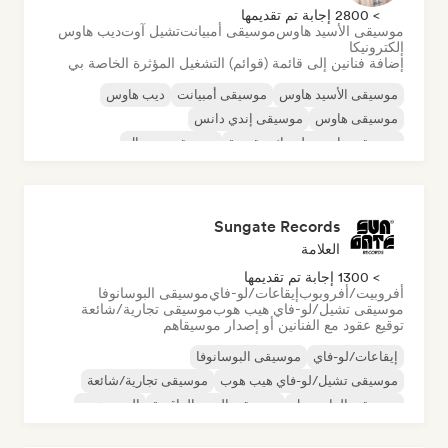
> 2800 إجابة تم تقديمها
موسيقى الأسيد هاوس
موسيقى أمبيانت
تشيل آوت
ديب هاوس
إلكترونيكا
إضافة فنانين إلى قائمة (قوائم) التشغيل المؤثرة الخاصة بي
موسيقى الأسيد هاوس
موسيقى أمبيانت
ديب هاوس
موسيقى هاوس
موسيقى إندي دانس
موسيقى هاوس ملوديك وتقدمية
موسيقى مينيمال
أورجانيك هاوس/داون تيمبو
Sungate Records
العلامة
> 1300 إجابة تم تقديمها
أفروبيت/أفروبوب
إيقاعات/لو-فاي
موسيقى البوسانوفا
موسيقى تشيل/لو-فاي هيب هوب
موسيقى تجارية/شائعة
توقيع عقود مع الفنانين أو إصدار موسيقاهم
إيقاعات/لو-فاي
موسيقى البوسانوفا
موسيقى تشيل/لو-فاي هيب هوب
موسيقى تجارية/شائعة
موسيقى الدانسهول
موسيقى البوب الراقصة
الهيب هوب
موسيقى البوب السول