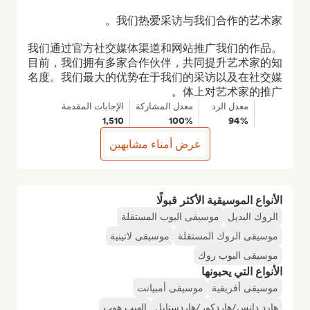
我们通过官方社交媒体渠道和网站推广我们的作品。
目前，我们拥有多家合作伙伴，共同提升艺术家的知
名度。我们最大的优势在于我们的采访以及在社交媒
体上对艺术家的推广。
معدل الرد
معدل المشاركة
الإجابات المقدمة
1,510
100%
94%
عرض أمناء مشابهين
الأنواع الموسيقية الأكثر قبولًا
الروك البديل
موسيقى البوب المستقلة
موسيقى الروك المستقلة
موسيقى لاتينية
موسيقى البوب روك
الأنواع التي يحبونها
موسيقى أفريقية
موسيقى أمبيانت
هارد دانس/هاردكور/هاردستايل
الهيب هوب