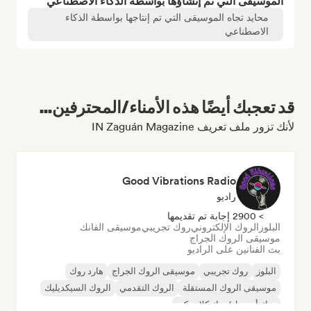
الموسيقى التي تم إنشاؤها بواسطة الذكاء الاصطناعي
محايد تجاه الموسيقى التي تم إنتاجها بواسطة الذكاء
الاصطناعي
قد تعجبك أيضًا هذه الأمناء/المحترفين...
لأنك تزور ملف تعريف IN Zaguán Magazine
Good Vibrations Radio
راديو
> 2900 إجابة تم تقديمها
البلوز
الروك الإلكتروني
روك تجريبي
موسيقى الفانك
موسيقى الروك الجراج
بث الفنانين على الراديو
البلوز
روك تجريبي
موسيقى الروك الجراج
هارد روك
موسيقى الروك المستقلة
الروك التقدمي
الروك السيكديليك
روك أند رول/روك كلاسيكي