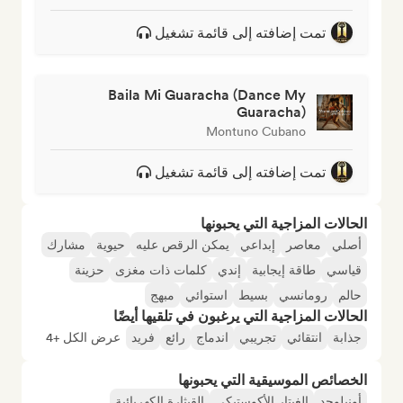
تمت إضافته إلى قائمة تشغيل
Baila Mi Guaracha (Dance My
Guaracha)
Montuno Cubano
تمت إضافته إلى قائمة تشغيل
الحالات المزاجية التي يحبونها
أصلي
معاصر
إبداعي
يمكن الرقص عليه
حيوية
مشارك
قياسي
طاقة إيجابية
إندي
كلمات ذات مغزى
حزينة
حالم
رومانسي
بسيط
استوائي
مبهج
الحالات المزاجية التي يرغبون في تلقيها أيضًا
جذابة
انتقائي
تجريبي
اندماج
رائع
فريد
عرض الكل +4
الخصائص الموسيقية التي يحبونها
أونبلوجد
الغيتار الأكوستيكي
القيثارة الكهربائية