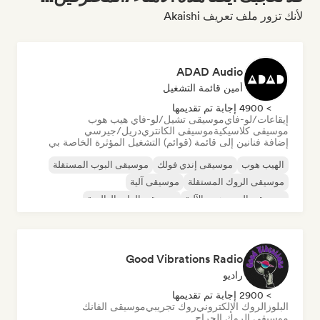
لأنك تزور ملف تعريف Akaishi
ADAD Audio
أمين قائمة التشغيل
> 4900 إجابة تم تقديمها
إيقاعات/لو-فاي
موسيقى تشيل/لو-فاي هيب هوب
موسيقى كلاسيكية
موسيقى الكانتري
دريل/جيرسي
إضافة فنانين إلى قائمة (قوائم) التشغيل المؤثرة الخاصة بي
الهيب هوب
موسيقى إندي فولك
موسيقى البوب المستقلة
موسيقى الروك المستقلة
موسيقى آلية
موسيقى الهيب هوب الآلية
موسيقى الراب العالمية
الراب باللغة الإنجليزية
Good Vibrations Radio
راديو
> 2900 إجابة تم تقديمها
البلوز
الروك الإلكتروني
روك تجريبي
موسيقى الفانك
موسيقى الروك الجراج