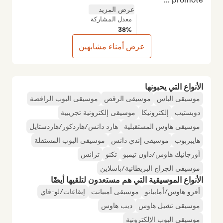
عرض المزيد
معدل المشاركة
38%
عرض أمناء مشابهين
الأنواع التي يحبونها
موسيقى الباس
موسيقى الرقص
موسيقى البوب الراقصة
دوبستيب
إلكترونيكا
موسيقى إلكترونية تجريبية
موسيقى هاوس المستقبلية
هارد دانس/هاردكور/هاردستايل
هايبربوب
موسيقى إندي دانس
موسيقى البوب المستقلة
أورجانيك هاوس/داون تيمبو
تكنو
ترانس
موسيقى الجراج البريطانية/باسلاين
الأنواع الموسيقية التي هم مستعدون لتلقيها أيضًا
أفرو هاوس/أمابيانو
موسيقى أمبيانت
إيقاعات/لو-فاي
موسيقى تشيل هاوس
ديب هاوس
موسيقى البوب الإلكترونية