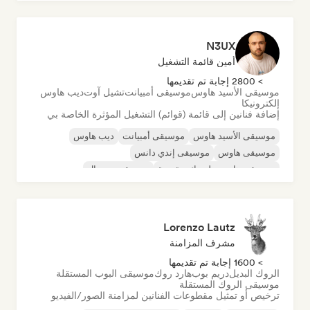
N3UX
أمين قائمة التشغيل
> 2800 إجابة تم تقديمها
موسيقى الأسيد هاوس
موسيقى أمبيانت
تشيل آوت
ديب هاوس
إلكترونيكا
إضافة فنانين إلى قائمة (قوائم) التشغيل المؤثرة الخاصة بي
موسيقى الأسيد هاوس
موسيقى أمبيانت
ديب هاوس
موسيقى هاوس
موسيقى إندي دانس
موسيقى هاوس ملوديك وتقدمية
موسيقى مينيمال
أورجانيك هاوس/داون تيمبو
Lorenzo Lautz
مشرف المزامنة
> 1600 إجابة تم تقديمها
الروك البديل
دريم بوب
هارد روك
موسيقى البوب المستقلة
موسيقى الروك المستقلة
ترخيص أو تمثيل مقطوعات الفنانين لمزامنة الصور/الفيديو