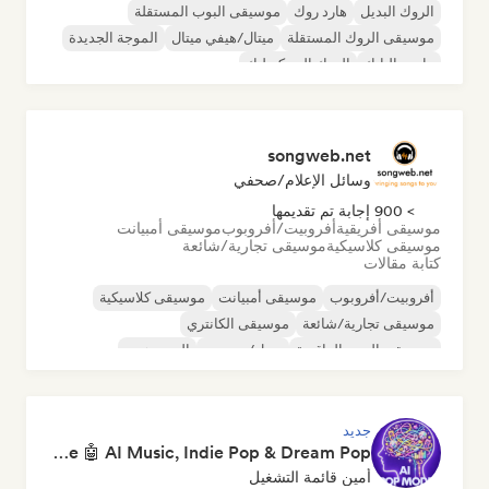
الروك البديل
هارد روك
موسيقى البوب المستقلة
موسيقى الروك المستقلة
ميتال/هيفي ميتال
الموجة الجديدة
ما بعد البانك
الروك السيكديليك
songweb.net
وسائل الإعلام/صحفي
> 900 إجابة تم تقديمها
موسيقى أفريقية
أفروبيت/أفروبوب
موسيقى أمبيانت
موسيقى كلاسيكية
موسيقى تجارية/شائعة
كتابة مقالات
أفروبيت/أفروبوب
موسيقى أمبيانت
موسيقى كلاسيكية
موسيقى تجارية/شائعة
موسيقى الكانتري
موسيقى البوب الراقصة
دريل/جيرسي
الهيب هوب
جديد
Pop Machine Mode 🤖 AI Music, Indie Pop & Dream Pop
أمين قائمة التشغيل